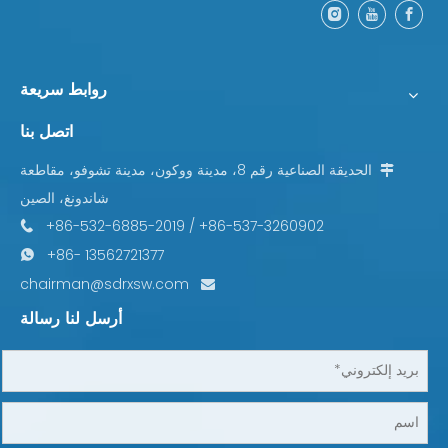
روابط سريعة
اتصل بنا
الحديقة الصناعية رقم 8، مدينة ووكون، مدينة تشوفو، مقاطعة

شاندونغ، الصين
+86-532-6885-2019 / +86-537-3260902

+86- 13562721377

chairman@sdrxsw.com

أرسل لنا رسالة