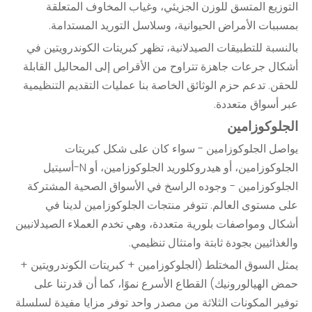
التوزيع المتسق للوزن الجزيئي، وغياب المخاوف المتعلقة
بمسببات الأمراض الحيوانية، وسلاسل التوريد المستدامة.
بالنسبة للتطبيقات الصيدلانية، تظهر كبريتات الكوندرويتين في
أشكال جرعات جاهزة تتراوح من الأقراص إلى المحاليل القابلة
للحقن. تدعم حزم الوثائق الخاصة بنا عمليات التقديم التنظيمية
عبر أسواق متعددة.
الجلوكوزامين
يواصل الجلوكوزامين - سواء كان على شكل كبريتات
الجلوكوزامين، أو هيدروكلوريد الجلوكوزامين، أو N-أسيتيل
الجلوكوزامين - وجوده الراسخ في الأسواق الصحية المشتركة
على مستوى العالم. تتوفر منتجات الجلوكوزامين لدينا في
أشكال ومواصفات بلورية متعددة، وهي تخدم العملاء الصيدلانيين
والغذائيين بجودة ثابتة وامتثال تنظيمي.
يمثل السوق المختلط (الجلوكوزامين + كبريتات الكوندرويتين +
حمض الهيالورونيك) القطاع الأسرع نموًا، كما أن قدرتنا على
توفير المكونات الثلاثة من مصدر واحد توفر مزايا مفيدة لسلسلة