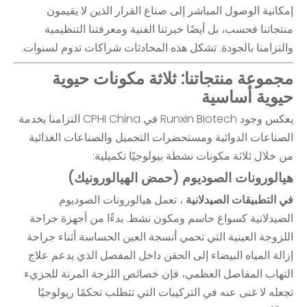
إمكانية الوصول المباشر إلى صناع القرار الذين لا يقيمون
منتجاتنا فحسب، بل أيضًا خبرتنا الفنية ومعرفتنا التنظيمية
والتزامنا بالجودة. تشكل هذه المحادثات شراكات تدوم لسنوات.
مجموعة منتجاتنا: ثلاثة مكونات حيوية
حيوية أساسية
يعكس وجود Runxin Biotech في CPHI China التزامنا بخدمة
الصناعات الدوائية ومستحضرات التجميل والصناعات الغذائية
من خلال ثلاثة مكونات نشطة بيولوجيًا تكميلية:
هيالورونات الصوديوم (حمض الهيالورونيك)
في التطبيقات الصيدلانية
، تعمل هيالورونات الصوديوم
الصيدلانية كسواغ حاسم ومكون نشط. بدءًا من أجهزة جراحة
اللزوجة العينية التي تحمي أنسجة العين الحساسة أثناء جراحة
إزالة المياه البيضاء إلى الحقن داخل المفصل الذي يدعم علاج
التهاب المفاصل العظمي، فإن خصائص اللزجة المرنة للجزيء
تجعله لا غنى عنه في التركيبات التي تتطلب تحكمًا ريولوجيًا