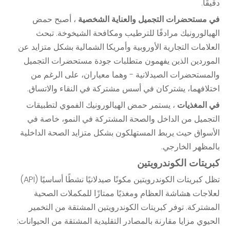
دقيقًا.
في مستحضرات التجميل والعناية الشخصية
، أصبح حمض
الهيالورونيك مرادفًا للترطيب ومكافحة الشيخوخة. تبحث
العلامات التجارية الأوروبية وأمريكا الشمالية بشكل متزايد عن
الموردين الذين يفهمون متطلبات جودة مستحضرات التجميل
والمستحضرات الصيدلانية - وهما معياران، على الرغم من
اختلافهما، يشتركان في أسس مشتركة في النقاء والاتساق.
في المغذيات
، يستمر حمض الهيالورونيك الفموي لتطبيقات
التجميل من الداخل والصحة المشتركة في النمو، خاصة في
الأسواق حيث يربط المستهلكون بشكل متزايد الصحة الداخلية
بالمظهر الخارجي.
كبريتات الكوندرويتين
تظل كبريتات الكوندرويتين مكونًا صيدلانيًا نشطًا أساسيًا (API)
لعلاجات هشاشة العظام ومغذيًا ممتازًا للمكملات الصحية
المشتركة. توفر كبريتات الكوندرويتين المشتقة من التخمير
الحيوي مزايا مقارنة بالمصادر التقليدية المشتقة من الحيوانات: