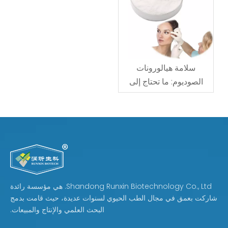
سلامة هيالورونات
الصوديوم: ما تحتاج إلى
معرفته
Shandong Runxin Biotechnology Co., Ltd. هي مؤسسة رائدة
شاركت بعمق في مجال الطب الحيوي لسنوات عديدة، حيث قامت بدمج
البحث العلمي والإنتاج والمبيعات.