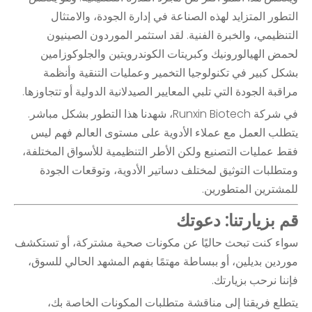
التطور المتزايد لهذه الصناعة في إدارة الجودة، والامتثال
التنظيمي، والخبرة الفنية. لقد استثمر الموردون الصينيون
لحمض الهيالورونيك وكبريتات الكوندرويتين والجلوكوزامين
بشكل كبير في تكنولوجيا التخمير وعمليات التنقية وأنظمة
مراقبة الجودة التي تلبي المعايير الصيدلانية الدولية أو تتجاوزها.
في شركة Runxin Biotech، شهدنا هذا التطور بشكل مباشر.
يتطلب العمل مع عملاء الأدوية على مستوى العالم فهم ليس
فقط عمليات التصنيع ولكن الأطر التنظيمية للأسواق المختلفة،
ومتطلبات التوثيق لمختلف دساتير الأدوية، وتوقعات الجودة
للمشترين المتطورين.
قم بزيارتنا: دعوتك
سواء كنت تبحث حاليًا عن مكونات صحية مشتركة، أو تستكشف
موردين بديلين، أو ببساطة مهتمًا بفهم المشهد الحالي للسوق،
فإننا نرحب بزيارتك.
يتطلع فريقنا إلى مناقشة متطلبات المكونات الخاصة بك،