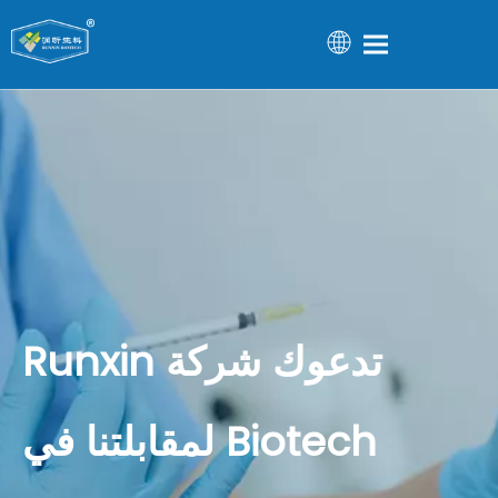
تدعوك شركة Runxin
Biotech لمقابلتنا في