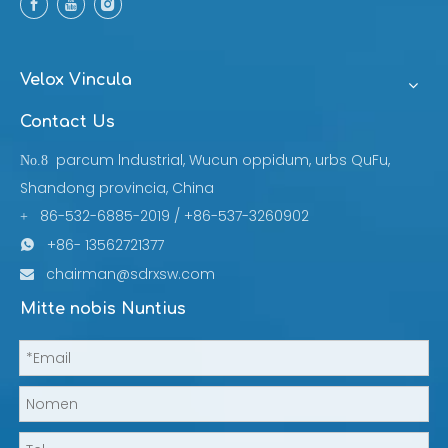
Velox Vincula
Contact Us
parcum lndustrial, Wucun oppidum, urbs QuFu,
No.8
Shandong provincia, China
86-532-6885-2019 / +86-537-3260902
+
+86- 13562721377

chairman@sdrxsw.com

Mitte nobis Nuntius