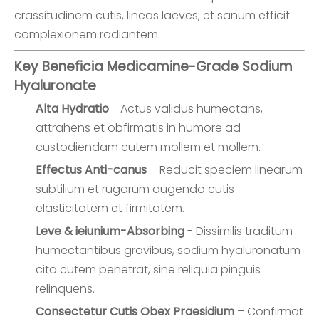
crassitudinem cutis, lineas laeves, et sanum efficit
complexionem radiantem.
Key Beneficia Medicamine-Grade Sodium
Hyaluronate
Alta Hydratio
- Actus validus humectans,
attrahens et obfirmatis in humore ad
custodiendam cutem mollem et mollem.
Effectus Anti-canus
– Reducit speciem linearum
subtilium et rugarum augendo cutis
elasticitatem et firmitatem.
Leve & ieiunium-Absorbing
- Dissimilis traditum
humectantibus gravibus, sodium hyaluronatum
cito cutem penetrat, sine reliquia pinguis
relinquens.
Consectetur Cutis Obex Praesidium
– Confirmat