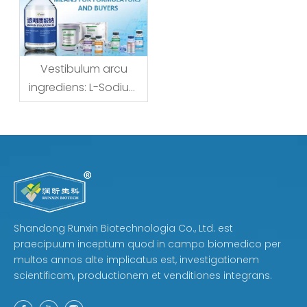
Vestibulum arcu
ingrediens: L-Sodium
Hyaluronate - Quid
nomen vere significat
Formulatores et
emptores
Shandong Runxin Biotechnologia Co., Ltd. est
praecipuum inceptum quod in campo biomedico per
multos annos alte implicatus est, investigationem
scientificam, productionem et venditiones integrans.