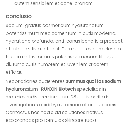
cutem sensibilem et acne-pronam.
conclusio
Sodium-gradus cosmeticum hyaluronatum
potentissimum medicamentum in cutis moderna,
hydratione profunda, anti-canus beneficia praebet,
et tutela cutis aucta est. Eius mobilitas eam clavem
facit in multis formulis pulchris componentibus, ut
diuturna cutis humorem et iuvenilem ardorem
efficiat.
Negotiationes quaerentes
summus qualitas sodium
hyaluronatum
,
RUNXIN Biotech
specialitas in
materias rudis premium cum 28 annis peritia in
investigationis acidi hyaluronicae et productionis.
Contactus nos hodie ad solutiones nativus
explorandas pro formulas skincare tuas!