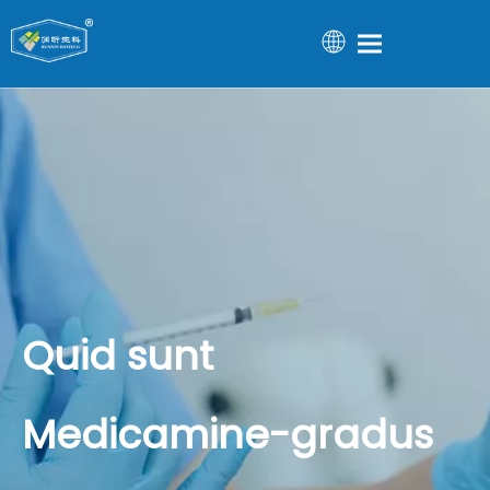
Quid sunt
Medicamine-gradus