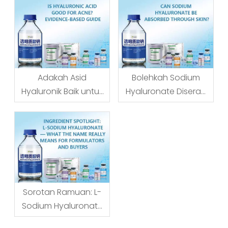
Adakah Asid
Bolehkah Sodium
Hyaluronik Baik untuk
Hyaluronate Diserap
Jerawat? Panduan
Melalui Kulit?
Berasaskan Bukti
Sorotan Ramuan: L-
Sodium Hyaluronate
— Maksud Nama