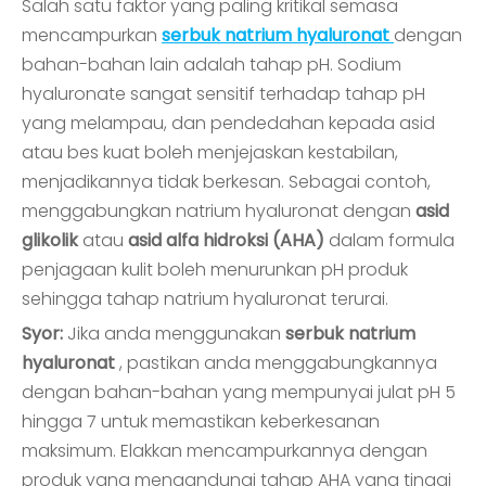
Salah satu faktor yang paling kritikal semasa
mencampurkan
serbuk natrium hyaluronat
dengan
bahan-bahan lain adalah tahap pH. Sodium
hyaluronate sangat sensitif terhadap tahap pH
yang melampau, dan pendedahan kepada asid
atau bes kuat boleh menjejaskan kestabilan,
menjadikannya tidak berkesan. Sebagai contoh,
menggabungkan natrium hyaluronat dengan
asid
glikolik
atau
asid alfa hidroksi (AHA)
dalam formula
penjagaan kulit boleh menurunkan pH produk
sehingga tahap natrium hyaluronat terurai.
Syor:
Jika anda menggunakan
serbuk natrium
hyaluronat
, pastikan anda menggabungkannya
dengan bahan-bahan yang mempunyai julat pH 5
hingga 7 untuk memastikan keberkesanan
maksimum. Elakkan mencampurkannya dengan
produk yang mengandungi tahap AHA yang tinggi