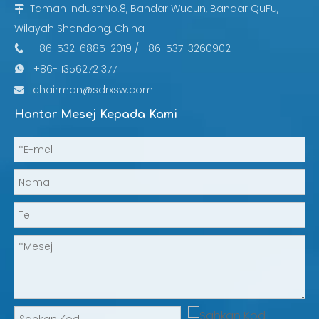
Taman industrNo.8, Bandar Wucun, Bandar QuFu,

Wilayah Shandong, China
+86-532-6885-2019 / +86-537-3260902

+86- 13562721377

chairman@sdrxsw.com

Hantar Mesej Kepada Kami