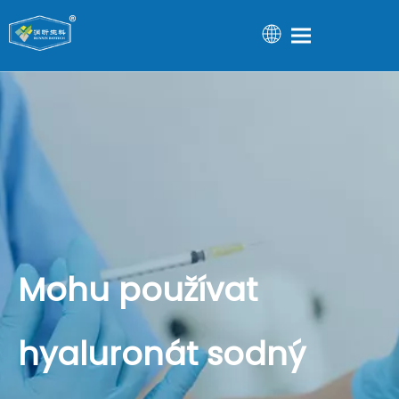
Mohu používat
hyaluronát sodný