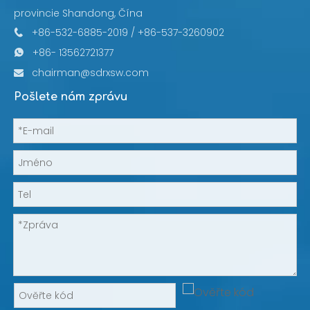
provincie Shandong, Čína
+86-532-6885-2019 / +86-537-3260902

+86- 13562721377

chairman@sdrxsw.com

Pošlete nám zprávu