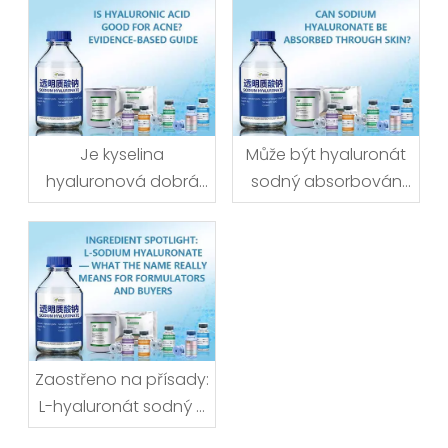
Je kyselina
Může být hyaluronát
hyaluronová dobrá
sodný absorbován
na akné? Průvodce
kůží?
založený na důkazech
Zaostřeno na přísady:
L-hyaluronát sodný –
co tento název