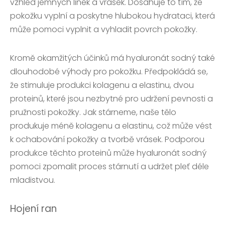
vzhled jemných linek a vrásek. Dosahuje to tím, že
pokožku vyplní a poskytne hlubokou hydrataci, která
může pomoci vyplnit a vyhladit povrch pokožky.
Kromě okamžitých účinků má hyaluronát sodný také
dlouhodobé výhody pro pokožku. Předpokládá se,
že stimuluje produkci kolagenu a elastinu, dvou
proteinů, které jsou nezbytné pro udržení pevnosti a
pružnosti pokožky. Jak stárneme, naše tělo
produkuje méně kolagenu a elastinu, což může vést
k ochabování pokožky a tvorbě vrásek. Podporou
produkce těchto proteinů může hyaluronát sodný
pomoci zpomalit proces stárnutí a udržet pleť déle
mladistvou.
Hojení ran