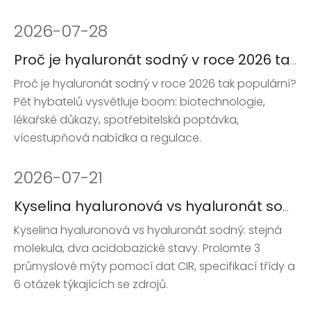
2026
-
07-28
Proč je hyaluronát sodný v roce 2026 tak populární: 5 klíčových faktorů
Proč je hyaluronát sodný v roce 2026 tak populární?
Pět hybatelů vysvětluje boom: biotechnologie,
lékařské důkazy, spotřebitelská poptávka,
vícestupňová nabídka a regulace.
2026
-
07-21
Kyselina hyaluronová vs hyaluronát sodný: Průvodce B2B 2026
Kyselina hyaluronová vs hyaluronát sodný: stejná
molekula, dva acidobazické stavy. Prolomte 3
průmyslové mýty pomocí dat CIR, specifikací třídy a
6 otázek týkajících se zdrojů.