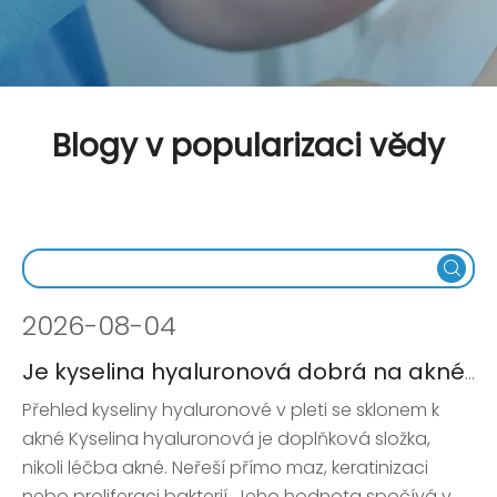
Blogy v popularizaci vědy
2026
-
08-04
Je kyselina hyaluronová dobrá na akné? Průvodce založený na důkazech
Přehled kyseliny hyaluronové v pleti se sklonem k
akné Kyselina hyaluronová je doplňková složka,
nikoli léčba akné. Neřeší přímo maz, keratinizaci
nebo proliferaci bakterií. Jeho hodnota spočívá v