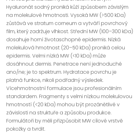
Hyaluronát sodný proniká kůží způsobem závislým
na molekulové hmotnosti. Vysoká MW (>500 kDa)
zůstává ve stratum corneum a vytváří povrchový
film, který zadržuje vlhkost. Střední MW (100–300 kDa)
dosahuje horní životaschopné epidermis. Nízká
molekulová hmotnost (20–50 kDa) proniká celou
epidermis. Velmi nízká MW (<10 kDa) může
dosáhnout dermis. Penetrace není jednoduché
ano/ne; je to spektrum. Hydratace povrchu je
platná funkce, nikoli podřadný výsledek.
Vícehmotnostní formulace jsou profesionálním
standardem. Fragmenty s velmi nízkou molekulovou
hmotností (<20 kDa) mohou být prozánětlivé v
závislosti na struktuře a způsobu produkce.
Formulátoři by měli přizpůsobit MW cílové vrstvě
pokožky a tvrdit.