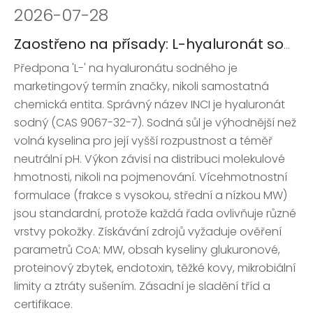
2026
-
07-28
Zaostřeno na přísady: L-hyaluronát sodný – co tento název skutečně znamená pro formulátory a kupující
Předpona 'L-' na hyaluronátu sodného je
marketingový termín značky, nikoli samostatná
chemická entita. Správný název INCI je hyaluronát
sodný (CAS 9067-32-7). Sodná sůl je výhodnější než
volná kyselina pro její vyšší rozpustnost a téměř
neutrální pH. Výkon závisí na distribuci molekulové
hmotnosti, nikoli na pojmenování. Vícehmotnostní
formulace (frakce s vysokou, střední a nízkou MW)
jsou standardní, protože každá řada ovlivňuje různé
vrstvy pokožky. Získávání zdrojů vyžaduje ověření
parametrů CoA: MW, obsah kyseliny glukuronové,
proteinový zbytek, endotoxin, těžké kovy, mikrobiální
limity a ztráty sušením. Zásadní je sladění tříd a
certifikace.