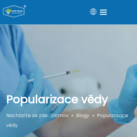
Popularizace vědy
Nacházíte se zde:
Domov
»
Blogy
»
Popularizace
vědy