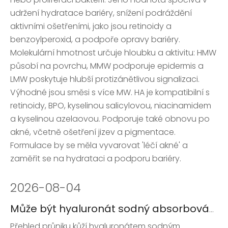
udržení hydratace bariéry, snížení podráždění
aktivními ošetřeními, jako jsou retinoidy a
benzoylperoxid, a podpoře opravy bariéry.
Molekulární hmotnost určuje hloubku a aktivitu: HMW
působí na povrchu, MMW podporuje epidermis a
LMW poskytuje hlubší protizánětlivou signalizaci.
Výhodné jsou směsi s více MW. HA je kompatibilní s
retinoidy, BPO, kyselinou salicylovou, niacinamidem
a kyselinou azelaovou. Podporuje také obnovu po
akné, včetně ošetření jizev a pigmentace.
Formulace by se měla vyvarovat 'léčí akné' a
zaměřit se na hydrataci a podporu bariéry.
2026
-
08-04
Může být hyaluronát sodný absorbován kůží?
Přehled průniku kůží hyaluronátem sodným