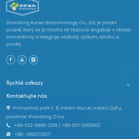
Shandong Runxin Biotechnology Co., Ltd. je přední
podnik, který se již mnoho let hluboce angažuje v oblasti
biomedicíny a integruje vědecký výzkum, výrobu a
prodej.
Rychlé odkazy
Kontaktujte nás
Průmyslový park č. 8, město Wucun, město QuFu,

provincie Shandong, Čína
+86-532-6885-2019 / +86-537-3260902

+86- 13562721377
