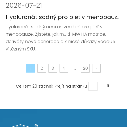
2026
-
07-21
Hyaluronát sodný pro pleť v menopauze: Průvodce výzkumem a vývojem 2026
Hyaluronát sodný není univerzální pro pleť v
menopauze. Zjistěte, jak multi-MW HA matrice,
deriváty nové generace a klinické důkazy vedou k
vítězným SKU.
1
2
3
4
...
20
»
Celkem 20 stránek Přejít na stránku
Jít