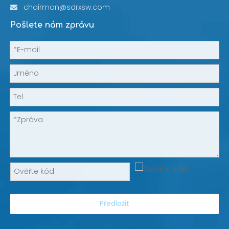
chairman@sdrxsw.com

Pošlete nám zprávu
Předložit