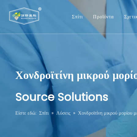
Σπίτι
Προϊόντα
Σχετι
Χονδροϊτίνη μικρού μορί
Source Solutions
Είστε εδώ:
Σπίτι
»
Λύσεις
»
Χονδροϊτίνη μικρού μορίου 