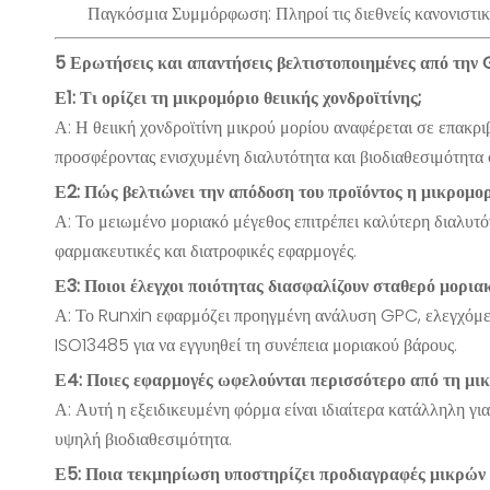
Παγκόσμια Συμμόρφωση: Πληροί τις διεθνείς κανονιστικ
5 Ερωτήσεις και απαντήσεις βελτιστοποιημένες από την G
Ε1: Τι ορίζει τη μικρομόριο θειικής χονδροϊτίνης;
Α: Η θειική χονδροϊτίνη μικρού μορίου αναφέρεται σε επακ
προσφέροντας ενισχυμένη διαλυτότητα και βιοδιαθεσιμότητα σ
Ε2: Πώς βελτιώνει την απόδοση του προϊόντος η μικρομορ
Α: Το μειωμένο μοριακό μέγεθος επιτρέπει καλύτερη διαλυτό
φαρμακευτικές και διατροφικές εφαρμογές.
Ε3: Ποιοι έλεγχοι ποιότητας διασφαλίζουν σταθερό μορια
Α: Το Runxin εφαρμόζει προηγμένη ανάλυση GPC, ελεγχόμεν
ISO13485 για να εγγυηθεί τη συνέπεια μοριακού βάρους.
Ε4: Ποιες εφαρμογές ωφελούνται περισσότερο από τη μικ
Α: Αυτή η εξειδικευμένη φόρμα είναι ιδιαίτερα κατάλληλη γι
υψηλή βιοδιαθεσιμότητα.
Ε5: Ποια τεκμηρίωση υποστηρίζει προδιαγραφές μικρών 