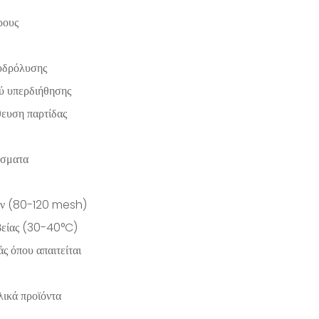
ρους
υδρόλυσης
ύ υπερδιήθησης
ευση παρτίδας
άσματα
ίων (80-120 mesh)
βείας (30-40°C)
ς όπου απαιτείται
λικά προϊόντα