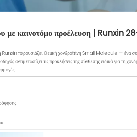
ου με καινοτόμο προέλευση | Runxin 
 η Runxin παρουσιάζει
Θειική χονδροϊτίνη Small Molecule
— ένα συ
οδηγός αντιμετωπίζει τις προκλήσεις της σύνθεσης ειδικά για τη χον
αρμογές.
ρρόφησης
πα