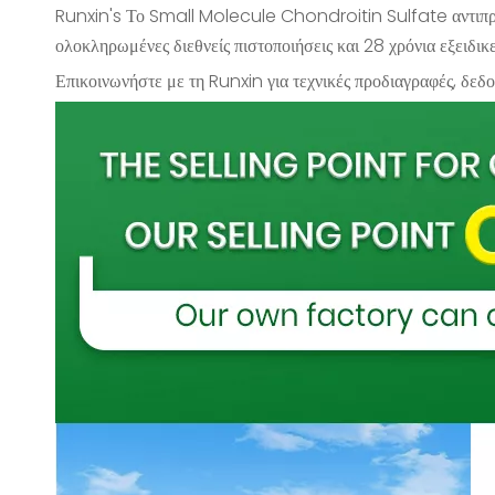
Runxin's
Το Small Molecule Chondroitin Sulfate
αντιπ
ολοκληρωμένες διεθνείς πιστοποιήσεις και 28 χρόνια εξειδι
Επικοινωνήστε με τη Runxin για τεχνικές προδιαγραφές, δε