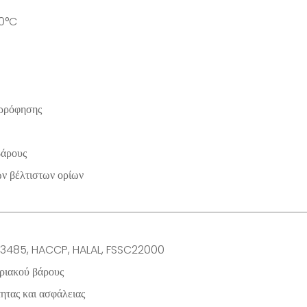
60°C
ορρόφησης
βάρους
των βέλτιστων ορίων
O13485, HACCP, HALAL, FSSC22000
ριακού βάρους
ητας και ασφάλειας