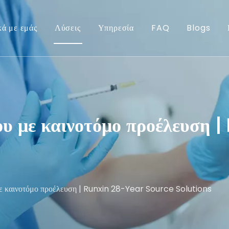
κά με εμάς
Λύσεις
Υπηρεσία
FAQ
Blogs
ου με καινοτόμο προέλευση 
με καινοτόμο προέλευση | Runxin 28-Year Source Solutions