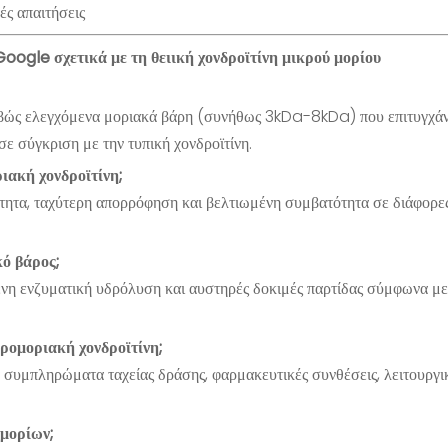
ές απαιτήσεις
oogle σχετικά με τη θειική χονδροϊτίνη μικρού μορίου
ριβώς ελεγχόμενα μοριακά βάρη (συνήθως 3kDa-8kDa) που επιτυγχάν
ε σύγκριση με την τυπική χονδροϊτίνη.
ιακή χονδροϊτίνη;
τητα, ταχύτερη απορρόφηση και βελτιωμένη συμβατότητα σε διάφορες 
κό βάρος;
η ενζυματική υδρόλυση και αυστηρές δοκιμές παρτίδας σύμφωνα με
ρομοριακή χονδροϊτίνη;
α συμπληρώματα ταχείας δράσης, φαρμακευτικές συνθέσεις, λειτουργι
μορίων;