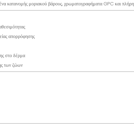
να κατανομής μοριακού βάρους, χρωματογραφήματα GPC και πλήρη κ
αθεσιμότητας
χείας απορρόφησης
ς στο δέρμα
ης των ζώων