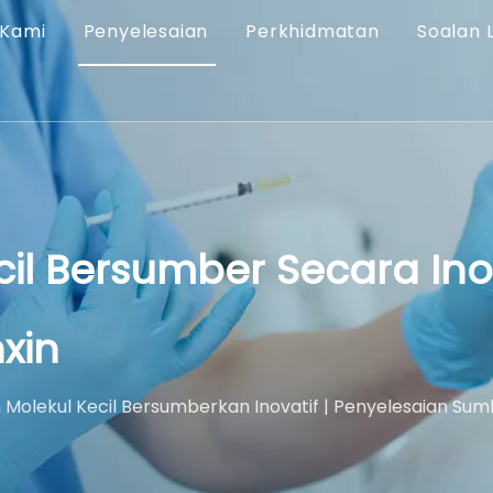
 Kami
Penyelesaian
Perkhidmatan
Soalan 
cil Bersumber Secara Ino
xin
 Molekul Kecil Bersumberkan Inovatif | Penyelesaian Sum