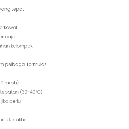
yang tepat
terkawal
termaju
sahan kelompok
 pelbagai formulasi
20 mesh)
tepatan (30-40°C)
ika perlu
produk akhir