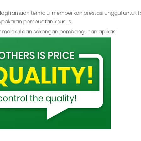
logi ramuan termaju, memberikan prestasi unggul untuk fo
epakaran pembuatan khusus.
erat molekul dan sokongan pembangunan aplikasi.