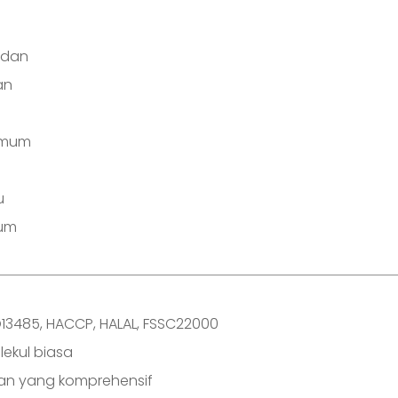
idan
an
timum
u
mum
SO13485, HACCP, HALAL, FSSC22000
lekul biasa
atan yang komprehensif