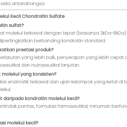
 selia antarabangsa
ul Kecil Chondroitin Sulfate
tin sulfat?
 berat molekul terkawal dengan tepat (biasanya 3kDa-8kD
dipertingkatkan berbanding kondroitin standard.
katkan prestasi produk?
erlarutan yang lebih baik, penyerapan yang lebih cepat 
seutikal dan nutraseutikal lanjutan.
 molekul yang konsisten?
olisis enzimatik terkawal dan ujian kelompok yang ketat di
ekul.
 daripada kondroitin molekul kecil?
bertindak pantas, formulasi farmaseutikal, minuman ber
si molekul kecil?