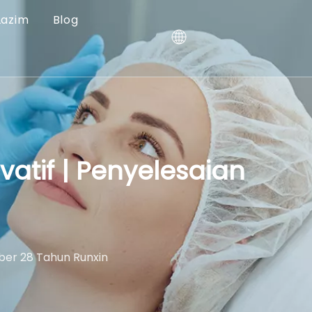
Lazim
Blog
vatif | Penyelesaian
ber 28 Tahun Runxin