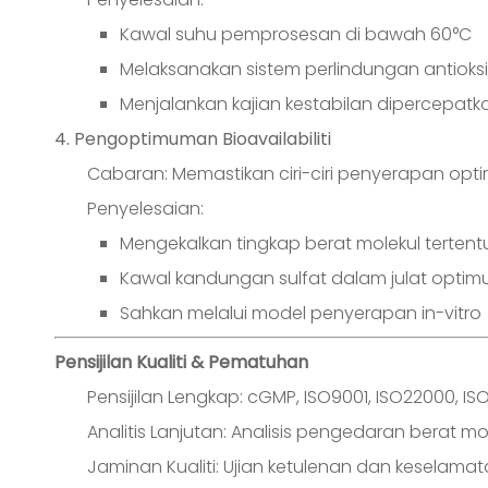
Kawal suhu pemprosesan di bawah 60°C
Melaksanakan sistem perlindungan antioks
Menjalankan kajian kestabilan dipercepatk
4. Pengoptimuman Bioavailabiliti
Cabaran: Memastikan ciri-ciri penyerapan op
Penyelesaian:
Mengekalkan tingkap berat molekul tertent
Kawal kandungan sulfat dalam julat opti
Sahkan melalui model penyerapan in-vitro
Pensijilan Kualiti & Pematuhan
Pensijilan Lengkap: cGMP, ISO9001, ISO22000, I
Analitis Lanjutan: Analisis pengedaran berat mo
Jaminan Kualiti: Ujian ketulenan dan keselam