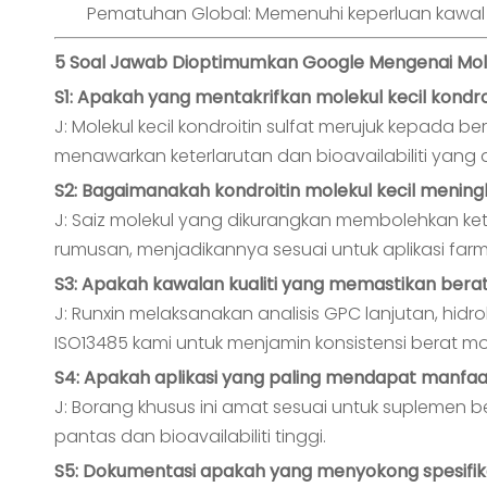
Pematuhan Global: Memenuhi keperluan kawal
5 Soal Jawab Dioptimumkan Google Mengenai Molek
S1: Apakah yang mentakrifkan molekul kecil kondroi
J: Molekul kecil kondroitin sulfat merujuk kepada
menawarkan keterlarutan dan bioavailabiliti yang 
S2: Bagaimanakah kondroitin molekul kecil mening
J: Saiz molekul yang dikurangkan membolehkan ket
rumusan, menjadikannya sesuai untuk aplikasi farma
S3: Apakah kawalan kualiti yang memastikan berat
J: Runxin melaksanakan analisis GPC lanjutan, hidr
ISO13485 kami untuk menjamin konsistensi berat mol
S4: Apakah aplikasi yang paling mendapat manfaat
J: Borang khusus ini amat sesuai untuk suplemen 
pantas dan bioavailabiliti tinggi.
S5: Dokumentasi apakah yang menyokong spesifika