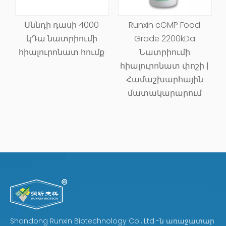
Սննդի դասի 4000
Runxin cGMP Food
1
կԴա նատրիումի
Grade 2200kDa
հ
հիալուրոնատ հումք
Նատրիումի
հիալուրոնատ փոշի |
Համաշխարհային
մատակարարում
Shandong Runxin Biotechnology Co., Ltd.-ն առաջատար