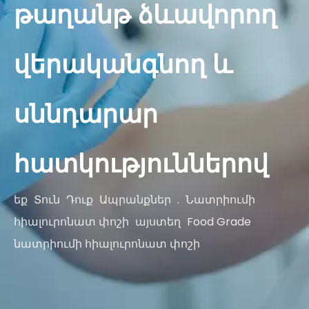
թաղանթ ձևավորող
վերականգնող և
սննդարար
հատկություններով
եք
Տուն
Դուք
Ապրանքներ
.
Նատրիումի
հիալուրոնատ փոշի
այստեղ
Food Grade
նատրիումի հիալուրոնատ փոշի