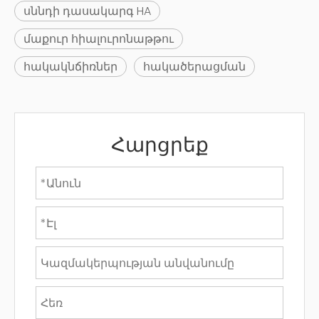
սննդի դասակարգ HA
մաքուր հիալուրոնաթթու
հակակնճիռներ
հակածերացման
Հարցրեք