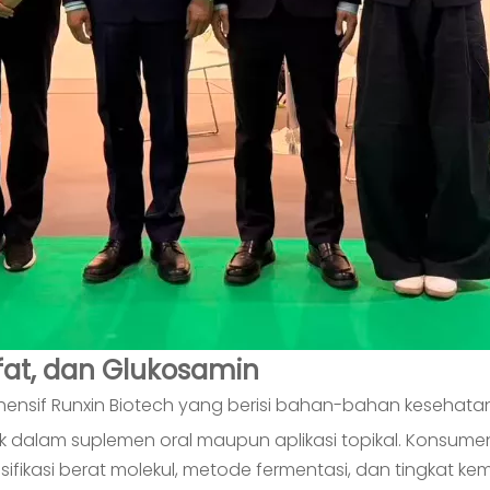
ulfat, dan Glukosamin
ensif Runxin Biotech yang berisi bahan-bahan kesehatan
k dalam suplemen oral maupun aplikasi topikal. Konsum
kasi berat molekul, metode fermentasi, dan tingkat kemur