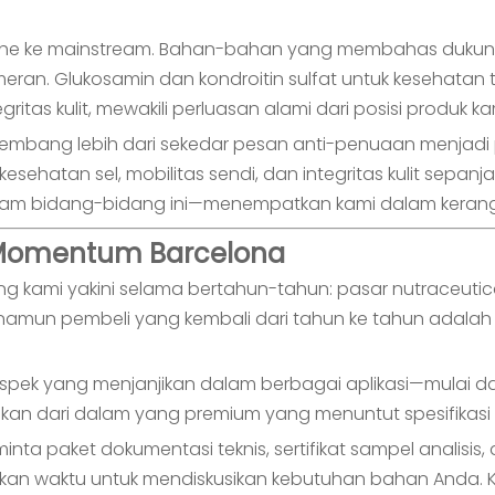
che ke mainstream. Bahan-bahan yang membahas dukunga
n. Glukosamin dan kondroitin sulfat untuk kesehatan tu
tas kulit, mewakili perluasan alami dari posisi produk kam
kembang lebih dari sekedar pesan anti-penuaan menjadi 
atan sel, mobilitas sendi, dan integritas kulit sepanj
lam bidang-bidang ini—menempatkan kami dalam kerangk
 Momentum Barcelona
 kami yakini selama bertahun-tahun: pasar nutraceutical
, namun pembeli yang kembali dari tahun ke tahun ada
ospek yang menjanjikan dalam berbagai aplikasi—mulai
tikan dari dalam yang premium yang menuntut spesifikasi
ta paket dokumentasi teknis, sertifikat sampel analisis,
ngkan waktu untuk mendiskusikan kebutuhan bahan Anda.