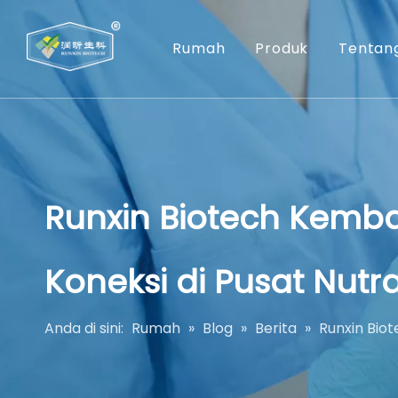
Rumah
Produk
Tentan
Runxin Biotech Kemba
Koneksi di Pusat Nutr
Anda di sini:
Rumah
»
Blog
»
Berita
»
Runxin Bio