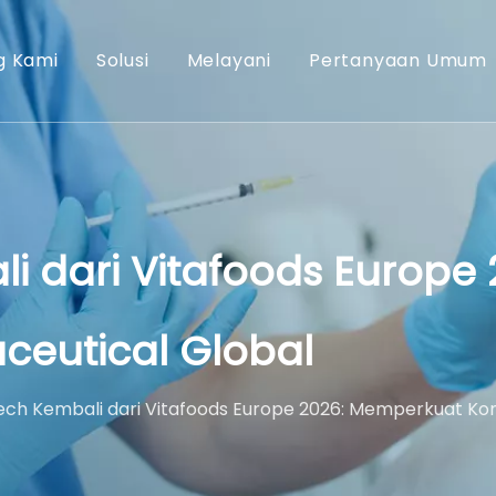
g Kami
Solusi
Melayani
Pertanyaan Umum
li dari Vitafoods Europ
aceutical Global
tech Kembali dari Vitafoods Europe 2026: Memperkuat Kone