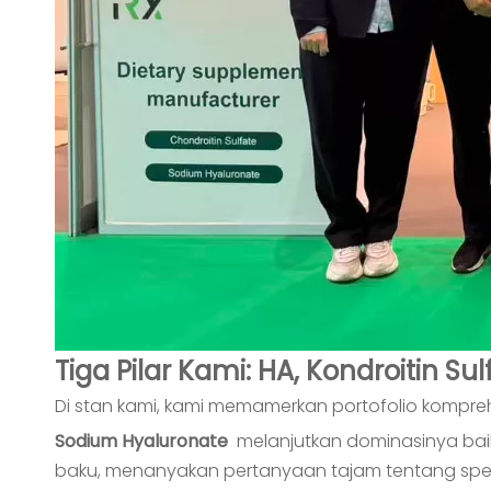
Tiga Pilar Kami: HA, Kondroitin S
Di stan kami, kami memamerkan portofolio kompreh
Sodium Hyaluronate
melanjutkan dominasinya bai
baku, menanyakan pertanyaan tajam tentang spesifi