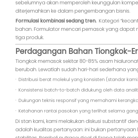
sebelumnya akan memperoleh keunggulan kompetitif
diterjemahkan ke dalam pengembangan bisnis.
Formulasi kombinasi sedang tren.
Kategori “kecan
bahan. Formulator mencari pemasok yang dapat m
tiga produk.
Perdagangan Bahan Tiongkok-Er
Tiongkok memasok sekitar 80-85% asam hialuronat 
berubah. Lewatlah sudah hari-hari sederhana yang
·
Distribusi berat molekul yang konsisten (standar kami
·
Konsistensi batch-to-batch didukung oleh data analit
·
Dukungan teknis responsif yang memahami kerangka 
·
Ketahanan rantai pasokan yang terlihat selama gang
Di stan kami, kami melakukan diskusi substantif d
adalah kualitas pertanyaan: ini bukan pertanyaan bi
stabilitas. Pembeli nutraceutical di Eropa tela