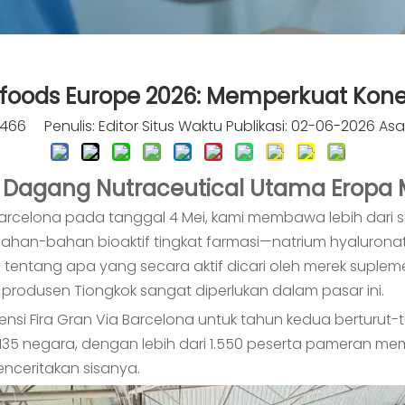
afoods Europe 2026: Memperkuat Konek
466
Penulis: Editor Situs Waktu Publikasi: 02-06-2026 Asa
n Dagang Nutraceutical Utama Eropa
Barcelona pada tanggal 4 Mei, kami membawa lebih dari
n-bahan bioaktif tingkat farmasi—natrium hyaluronate,
entang apa yang secara aktif dicari oleh merek suple
odusen Tiongkok sangat diperlukan dalam pasar ini.
nsi Fira Gran Via Barcelona untuk tahun kedua berturut-tu
ri 135 negara, dengan lebih dari 1.550 peserta pameran m
nceritakan sisanya.