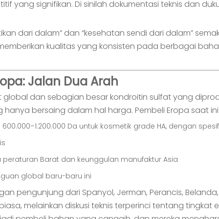
 yang signifikan. Di sinilah dokumentasi teknis dan du
tikan dari dalam” dan “kesehatan sendi dari dalam” sem
emberikan kualitas yang konsisten pada berbagai bahan
opa: Jalan Dua Arah
global dan sebagian besar kondroitin sulfat yang diprod
 hanya bersaing dalam hal harga. Pembeli Eropa saat in
: 600.000–1.200.000 Da untuk kosmetik grade HA, dengan spesifi
is
peraturan Barat dan keunggulan manufaktur Asia
guan global baru-baru ini
engan pengunjung dari Spanyol, Jerman, Perancis, Beland
asa, melainkan diskusi teknis terperinci tentang tingkat 
h menjadi pembeli bahan yang canggih, dan mereka meng