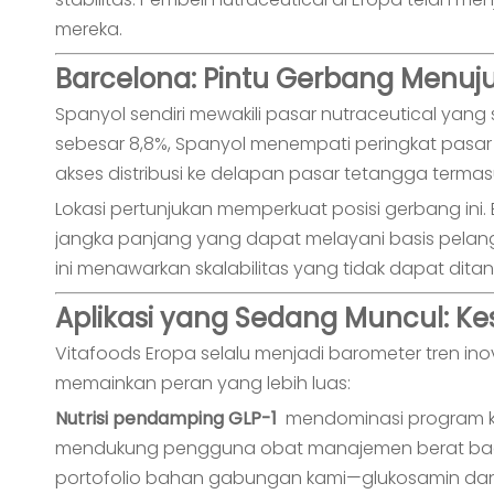
mereka.
Barcelona: Pintu Gerbang Menuj
Spanyol sendiri mewakili pasar nutraceutical ya
sebesar 8,8%, Spanyol menempati peringkat pasar
akses distribusi ke delapan pasar tetangga termasuk
Lokasi pertunjukan memperkuat posisi gerbang i
jangka panjang yang dapat melayani basis pelang
ini menawarkan skalabilitas yang tidak dapat dita
Aplikasi yang Sedang Muncul: K
Vitafoods Eropa selalu menjadi barometer tren in
memainkan peran yang lebih luas:
Nutrisi pendamping GLP-1
mendominasi program k
mendukung pengguna obat manajemen berat badan
portofolio bahan gabungan kami—glukosamin dan as