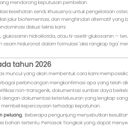
sekarang mendorong keputusan pembelian.
asi kesehatan sendi, khususnya untuk pengelolaan osteoa
ri jalur biofermentasi, dan menghindari alternatif yang 
ndominasi diskusi teknis kami.
 glukosamin hidroklorida, atau N-asetil-glukosamin — ter
n asam hialuronat dalam formulasi 'aksi rangkap tiga' 
ada tahun 2026
 jelas muncul yang akan membentuk cara kami memposisi
rbagai perbincangan mengkonfirmasi apa yang telah dila
erifikasi non-transgenik, dokumentasi sumber daya berkel
asi dengan dokumentasi ketertelusuran yang lengkap san
 membeli kepercayaan terhadap kepatuhan.
n peluang.
Beberapa pengunjung menyebutkan kesulitan
ikasi bahan tertentu. Pemasok Tiongkok yang dapat menye