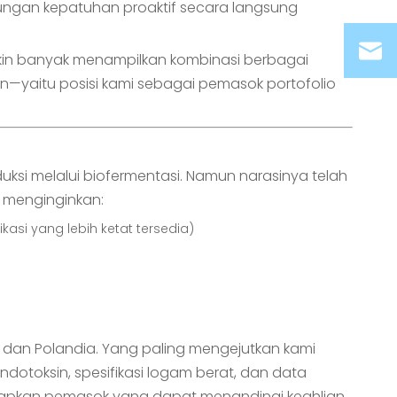
kungan kepatuhan proaktif secara langsung
akin banyak menampilkan kombinasi berbagai
—yaitu posisi kami sebagai pemasok portofolio
uksi melalui biofermentasi. Namun narasinya telah
i menginginkan:
kasi yang lebih ketat tersedia)
a, dan Polandia. Yang paling mengejutkan kami
endotoksin, spesifikasi logam berat, dan data
harapkan pemasok yang dapat menandingi keahlian