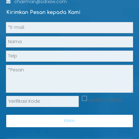
chairman@sdrxsw.com

Kirimkan Pesan kepada Kami
Kirim