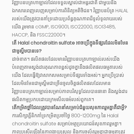
វិញ្ញាបនបត្រហាឡាល់ដែលទទួលស្គាល់ជាអន្តរជាតិ ជាមួយនឹង
ឯកសារពេញលេញសម្រាប់ការពិនិត្យអតិថិជន។ វិញ្ញាបនប័ត្រ HALAL
របស់យើងត្រូវបានគាំទ្រដោយប្រព័ន្ធគុណភាពដ៏ទូលំទូលាយរបស់
យើង រួមមាន cGMP, ISO9001, ISO22000, ISO13485,
HACCP, និង FSSC22000។
តើ Halal chondroitin sulfate អាចប្រើក្នុងទីផ្សារដែលមិនមែន
ជាមូស្លីមបានទេ?
ដាច់ខាត។ ផលិតផលដែលមានវិញ្ញាបនបត្រហាឡាល់របស់យើង
បំពេញតាមស្តង់ដារគុណភាពខ្ពស់ដូចគ្នានឹងផលិតផលធម្មតារបស់
យើង ដែលធ្វើឱ្យវាសាកសមសម្រាប់ទីផ្សារទាំងអស់។ អ្នកប្រើប្រាស់
ដែលមិនមែនជាមូស្លីមជាច្រើនចូលចិត្តផលិតផលដែលមាន
វិញ្ញាបនបត្រហាឡាល់សម្រាប់ភាពបរិសុទ្ធដែលបានធានា និងស្តង់ដារ
ផលិតកម្មប្រកបដោយក្រមសីលធម៌របស់ពួកគេ។
តើកម្រិតថ្នាំដែលត្រូវបានណែនាំសម្រាប់ជំនួយសុខភាពរួមគ្នាគឺជាអ្វី?
ការសិក្សាគ្លីនិកគាំទ្រកម្រិតប្រចាំថ្ងៃ 800-1200mg នៃ Halal
chondroitin sulfate សម្រាប់អត្ថប្រយោជន៍សុខភាពរួមគ្នា។
ភាពប្រសើរឡើងនៃភាពងាយស្រួល និងការចល័តរួមគ្នាជាធម្មតាត្រូវ