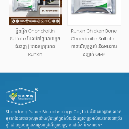
Runxin Chicken Bone
ត្រី Chondroitin Sulfate ពី
ក
Chondroitin Sulfate |
Runxin | ជំនាញ 28 ឆ្នាំ & ការ
S
ភាពបរិសុទ្ធខ្ពស់ និងមានការ
ផ្គត់ផ្គង់សកល
បញ្ជាក់ GMP
Shandong Runxin Biotechnology Co., Ltd. គឺជាសហគ្រាសឈាន
មុខគេដែលបានចូលរួមយ៉ាងស៊ីជម្រៅក្នុងវិស័យជីវវេជ្ជសាស្ត្រអស់រយៈពេលជាច្រើន
ឆ្នាំ ដោយរួមបញ្ចូលការស្រាវជ្រាវវិទ្យាសាស្ត្រ ការផលិត និងការលក់។