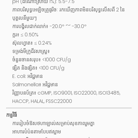
pH (ដំណោះស្រាយ 1%): 5.5-7.5
ភាពបរិសុទ្ធអេឡិចត្រូផូរិចៈ រកឃើញភាពមិនបរិសុទ្ធលើសពី 2 នៃ
បុគ្គលនីមួយៗ
ការបង្វិលជាក់លាក់៖ -20.0º ～ -30.0º
ក្លរ៖ ≤ 0.50%
ស៊ុលហ្វាត៖ ≤ 0.24%
ទម្រង់មីក្រូជីវសាស្រ្ត៖
ចំនួនចានសរុប៖ <1000 CFU/g
ផ្សិត និងផ្សិត៖ <100 CFU/g
E. coli: អវិជ្ជមាន
Salmonella៖ អវិជ្ជមាន
វិញ្ញាបនប័ត្រ៖ cGMP, ISO9001, ISO22000, ISO13485,
HACCP, HALAL, FSSC22000
កម្មវិធី
ការរៀបចំឱសថហាឡាល់សម្រាប់សុខភាពរួមគ្នា
អាហារបំប៉នតាមបែបឥស្លាម