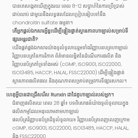
បានគេសង្កេតឃើញក្នុងរយៈពេល 8-12 សប្តាហ៍នៃការប្រើប្រាស់
ជាប់លាប់ ជាមួយនឹងលទ្ធផលដែលប្រៀបធៀបទៅនឹង
chondroitin sulfate ធម្មតា។
តើអ្នកផ្តល់ឯកសារអ្វីខ្លះដើម្បីផ្ទៀងផ្ទាត់ស្ថានភាពហាឡាល់សម្រាប់ទី
ផ្សារអន្តរជាតិ?
យើងផ្គត់ផ្គង់ឯកសារយ៉ាងទូលំទូលាយរួមទាំងវិញ្ញាបនបត្រហាឡាល់
វិញ្ញាបនបត្រនៃការវិភាគ ព័ត៌មានលម្អិតនៃដំណើរការផលិត និង
វិញ្ញាបនប័ត្រគាំទ្រទាំងអស់ (cGMP, ISO9001, ISO22000,
ISO13485, HACCP, HALAL, FSSC22000) ដើម្បីផ្ទៀងផ្ទាត់
ស្ថានភាពផលិតផល និងគុណភាពសម្រាប់តម្រូវការទីផ្សារសកល។
ហេតុអ្វីបានជាជ្រើសរើស Runxin ជាដៃគូហាឡាល់របស់អ្នក។
ជំនាញផលិតរយៈពេល 28 ឆ្នាំ៖ បទពិសោធន៍យ៉ាងទូលំទូលាយក្នុង
ផលិតកម្មដែលអនុលោមតាមហាឡាល់
ផលប័ត្រវិញ្ញាបនប័ត្រដ៏ទូលំទូលាយ៖ វិញ្ញាបនប័ត្រពេញលេញក្រោម
cGMP, ISO9001, ISO22000, ISO13485, HACCP, HALAL,
និង FSSC22000