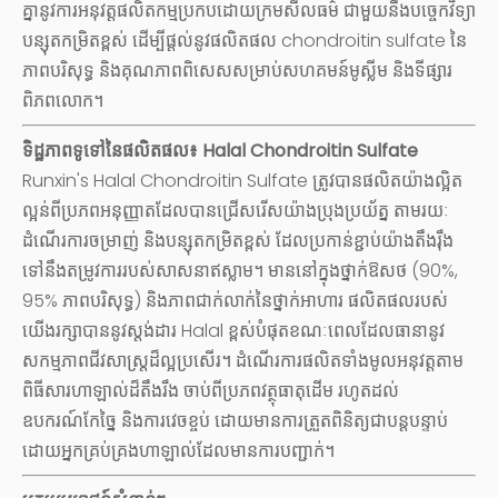
គ្នានូវការអនុវត្តផលិតកម្មប្រកបដោយក្រមសីលធម៌ ជាមួយនឹងបច្ចេកវិទ្យា
បន្សុតកម្រិតខ្ពស់ ដើម្បីផ្តល់នូវផលិតផល chondroitin sulfate នៃ
ភាពបរិសុទ្ធ និងគុណភាពពិសេសសម្រាប់សហគមន៍មូស្លីម និងទីផ្សារ
ពិភពលោក។
ទិដ្ឋភាពទូទៅនៃផលិតផល៖ Halal Chondroitin Sulfate
Runxin's
Halal Chondroitin Sulfate
ត្រូវបានផលិតយ៉ាងល្អិត
ល្អន់ពីប្រភពអនុញ្ញាតដែលបានជ្រើសរើសយ៉ាងប្រុងប្រយ័ត្ន តាមរយៈ
ដំណើរការចម្រាញ់ និងបន្សុតកម្រិតខ្ពស់ ដែលប្រកាន់ខ្ជាប់យ៉ាងតឹងរ៉ឹង
ទៅនឹងតម្រូវការរបស់សាសនាឥស្លាម។ មាននៅក្នុងថ្នាក់ឱសថ (90%,
95% ភាពបរិសុទ្ធ) និងភាពជាក់លាក់នៃថ្នាក់អាហារ ផលិតផលរបស់
យើងរក្សាបាននូវស្តង់ដារ Halal ខ្ពស់បំផុតខណៈពេលដែលធានានូវ
សកម្មភាពជីវសាស្ត្រដ៏ល្អប្រសើរ។ ដំណើរការផលិតទាំងមូលអនុវត្តតាម
ពិធីសារហាឡាល់ដ៏តឹងរឹង ចាប់ពីប្រភពវត្ថុធាតុដើម រហូតដល់
ឧបករណ៍កែច្នៃ និងការវេចខ្ចប់ ដោយមានការត្រួតពិនិត្យជាបន្តបន្ទាប់
ដោយអ្នកគ្រប់គ្រងហាឡាល់ដែលមានការបញ្ជាក់។