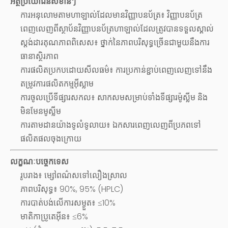
អត្ថប្រយោជន៍សំខាន់ៗ
ការអនុលោមតាមហាឡាល់ដែលមានវិញ្ញាបនប័ត្រ៖ វិញ្ញាបនប័ត្រ
ពេញលេញពីស្ថាប័នវិញ្ញាបនប័ត្រហាឡាល់ដែលត្រូវបានទទួលស្គាល់
ស្តង់ដារគុណភាពពិសេស៖ ថ្នាក់នៃភាពបរិសុទ្ធច្រើនជាមួយនឹងការ
ធានាស្ថិរភាព
ការផលិតប្រកបដោយសីលធម៌៖ ការប្រកាន់ខ្ជាប់ពេញលេញទៅនឹង
តម្រូវការផលិតកម្មអ៊ីស្លាម
ការចូលប្រើទីផ្សារសកល៖ សាកសមសម្រាប់ទាំងទីផ្សារម៉ូស្លីម និង
មិនមែនមូស្លីម
ការតាមដានយ៉ាងទូលំទូលាយ៖ ឯកសារពេញលេញពីប្រភពទៅ
ផលិតផលចុងក្រោយ
លក្ខណៈបច្ចេកទេស
រូបរាង៖ ម្សៅពណ៌សទៅលឿងស្រាល
ភាពបរិសុទ្ធ៖ 90%, 95% (HPLC)
ការបាត់បង់លើការសម្ងួត៖ ≤10%
មាតិកាប្រូតេអ៊ីន៖ ≤6%