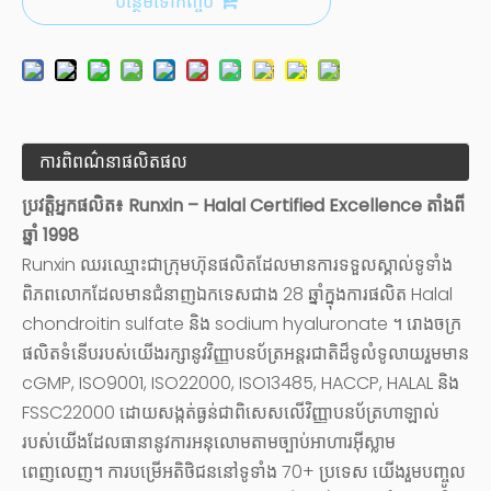
បន្ថែមទៅកញ្ចប់
ការពិពណ៌នាផលិតផល
ប្រវត្តិអ្នកផលិត៖ Runxin – Halal Certified Excellence តាំងពី
ឆ្នាំ 1998
Runxin ឈរឈ្មោះជាក្រុមហ៊ុនផលិតដែលមានការទទួលស្គាល់ទូទាំង
ពិភពលោកដែលមានជំនាញឯកទេសជាង 28 ឆ្នាំក្នុងការផលិត Halal
chondroitin sulfate និង sodium hyaluronate ។ រោងចក្រ
ផលិតទំនើបរបស់យើងរក្សានូវវិញ្ញាបនប័ត្រអន្តរជាតិដ៏ទូលំទូលាយរួមមាន
cGMP, ISO9001, ISO22000, ISO13485, HACCP, HALAL និង
FSSC22000 ដោយសង្កត់ធ្ងន់ជាពិសេសលើវិញ្ញាបនប័ត្រហាឡាល់
របស់យើងដែលធានានូវការអនុលោមតាមច្បាប់អាហារអ៊ីស្លាម
ពេញលេញ។ ការបម្រើអតិថិជននៅទូទាំង 70+ ប្រទេស យើងរួមបញ្ចូល