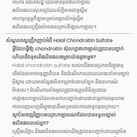
អាហារ និងភេសជ្ជៈដែលមានមុខងារហាឡាល់
ផលិតផលបសុពេទ្យដែលស័ក្តិសមជាមូស្លីម
អាហារូបត្ថម្ភកីឡាសម្រាប់អត្តពលិកម៉ូស្លីម
ផលិតផលគ្រឿងសំអាងសម្រាប់ទីផ្សារហាឡាល។
សំណួរគេសួរញឹកញាប់អំពី Halal Chondroitin Sulfate
អ្វីដែលធ្វើឱ្យ chondroitin ស៊ុលហ្វាតហាឡាល់ត្រូវបានបញ្ជាក់
ហើយតើវាខុសពីផលិតផលធម្មតាយ៉ាងដូចម្តេច?
Halal chondroitin sulfate របស់យើងមានប្រភពពីវត្ថុធាតុ
ដើមដែលអាចអនុញ្ញាតិបាន និងដំណើរការដោយយោងទៅតាមច្បាប់
អ៊ីស្លាម ដោយមានខ្សែផលិតកម្មដាច់ដោយឡែក និងឧបករណ៍
ពិសេស។ ដំណើរការទាំងមូលត្រូវបានត្រួតពិនិត្យដោយ
អាជ្ញាធរហាឡាល់ដែលមានការបញ្ជាក់ដោយធានានូវការអនុលោម
ភាពពេញលេញពីវត្ថុធាតុដើមរហូតដល់ការវេចខ្ចប់ចុងក្រោយ។
ស្ថាប័ន​ចេញ​វិញ្ញាបនបត្រ​ហាឡាល​ណា​ដែល​បាន​ទទួល​ស្គាល់​
ផលិតផល​របស់​អ្នក?
គ្រឿងបរិក្ខារ និងផលិតផលរបស់យើងត្រូវបានបញ្ជាក់ដោយស្ថាប័ន