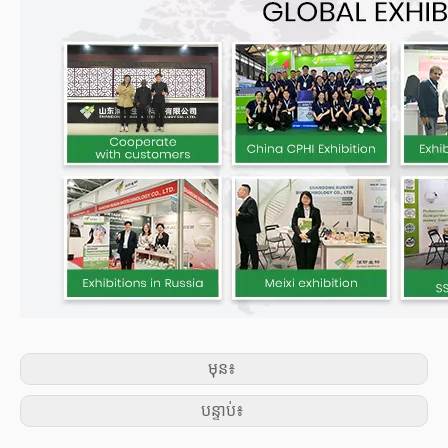
មុន៖
បន្ទាប់៖