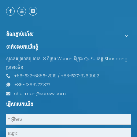
តំណភ្ជាប់រហ័ស
ទាក់ទងមកយើងខ្ញុំ
8 ទីក្រុង Wucun ទីក្រុង QuFu ខេត្ត Shandong
សួនឧស្សាហកម្ម លេខ
ប្រទេសចិន
+86-532-6885-2019 / +86-537-3260902

+86- 13562721377

chairman@sdrxsw.com

ផ្ញើសារមកយើង