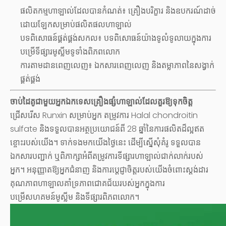
ផលិតកម្មហាឡាល់ដែលបានកំណត់៖ គ្រឿងបរិក្ខារ និងឧបករណ៍ដាច់
ដោយឡែកសម្រាប់ផលិតផលហាឡាល់
បទពិសោធន៍ផ្គត់ផ្គង់សកល៖ បទពិសោធន៍យ៉ាងទូលំទូលាយក្នុងការ
បម្រើទីផ្សារមូស្លីមទូទាំងពិភពលោក
ការតាមដានពេញលេញ៖ ឯកសារពេញលេញ និងតម្លាភាពនៃសង្វាក់
ផ្គត់ផ្គង់
ចាប់ដៃគូជាមួយអ្នកឯកទេសគ្រឿងផ្សំហាឡាល់ដែលគួរឱ្យទុកចិត្ត
ជ្រើសរើស Runxin សម្រាប់អ្នក
តម្រូវការ Halal chondroitin
sulfate
និងទទួលបានអត្ថប្រយោជន៍ពី 28 ឆ្នាំនៃការផលិតដ៏ល្អឥត
ខ្ចោះរបស់យើង។ ទាក់ទងមកយើងថ្ងៃនេះ ដើម្បីស្នើសុំគំរូ ទទួលបាន
ឯកសារបញ្ជាក់ ឬពិភាក្សាអំពីតម្រូវការទីផ្សារហាឡាល់ជាក់លាក់របស់
អ្នក។ អនុញ្ញាតឱ្យអ្នកជំនាញ និងការប្តេជ្ញាចិត្តរបស់យើងចំពោះស្តង់ដារ
គុណភាពហាឡាលគាំទ្រភាពជោគជ័យរបស់អ្នកក្នុងការ
បម្រើសហគមន៍មូស្លីម និងទីផ្សារពិភពលោក។