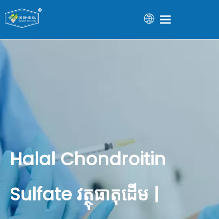
Halal Chondroitin
Sulfate វត្ថុធាតុដើម |