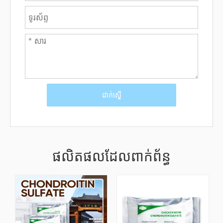
ដាក់ស្នើ
ផលិតផលដែលពាក់ព័ន្ធ