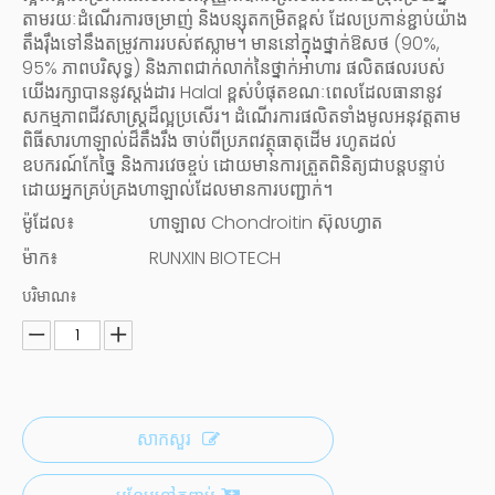
តាមរយៈដំណើរការចម្រាញ់ និងបន្សុតកម្រិតខ្ពស់ ដែលប្រកាន់ខ្ជាប់យ៉ាង
តឹងរ៉ឹងទៅនឹងតម្រូវការរបស់ឥស្លាម។ មាននៅក្នុងថ្នាក់ឱសថ (90%,
95% ភាពបរិសុទ្ធ) និងភាពជាក់លាក់នៃថ្នាក់អាហារ ផលិតផលរបស់
យើងរក្សាបាននូវស្តង់ដារ Halal ខ្ពស់បំផុតខណៈពេលដែលធានានូវ
សកម្មភាពជីវសាស្ត្រដ៏ល្អប្រសើរ។ ដំណើរការផលិតទាំងមូលអនុវត្តតាម
ពិធីសារហាឡាល់ដ៏តឹងរឹង ចាប់ពីប្រភពវត្ថុធាតុដើម រហូតដល់
ឧបករណ៍កែច្នៃ និងការវេចខ្ចប់ ដោយមានការត្រួតពិនិត្យជាបន្តបន្ទាប់
ដោយអ្នកគ្រប់គ្រងហាឡាល់ដែលមានការបញ្ជាក់។
ម៉ូដែល៖
ហាឡាល Chondroitin ស៊ុលហ្វាត
ម៉ាក៖
RUNXIN BIOTECH
បរិមាណ៖
សាកសួរ