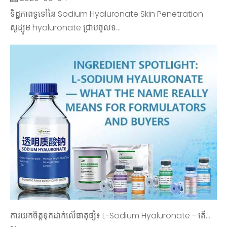
ទិដ្ឋភាពទូទៅនៃ Sodium Hyaluronate Skin Penetration
សូដ្យូម hyaluronate ជ្រាបចូលទ...
ការយកចិត្តទុកដាក់លើធាតុផ្សំ៖ L-Sodium Hyaluronate - តើឈ្មោះមានន័យយ៉ាងណាសម្រាប់អ្នកបង្កើត និងអ្នកទិញ