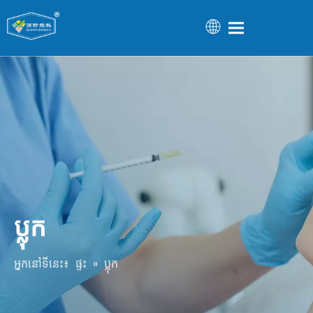
ប្លុក
អ្នកនៅទីនេះ៖
ផ្ទះ
»
ប្លុក