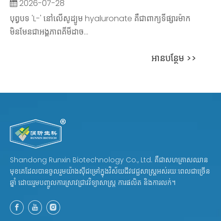
2026-07-28
បុព្វបទ 'L-' នៅលើសូដ្យូម hyaluronate គឺជាពាក្យទីផ្សារម៉ាក
មិនមែនជាអង្គភាពគីមីដាច...
អាន​បន្ថែម >>
Shandong Runxin Biotechnology Co., Ltd. គឺជាសហគ្រាសឈាន
មុខគេដែលបានចូលរួមយ៉ាងស៊ីជម្រៅក្នុងវិស័យជីវវេជ្ជសាស្ត្រអស់រយៈពេលជាច្រើន
ឆ្នាំ ដោយរួមបញ្ចូលការស្រាវជ្រាវវិទ្យាសាស្ត្រ ការផលិត និងការលក់។