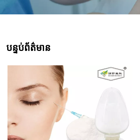
បន្ទប់ព័ត៌មាន