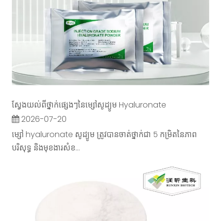
ស្វែងយល់ពីថ្នាក់ផ្សេងៗនៃម្សៅសូដ្យូម Hyaluronate
2026-07-20
ម្សៅ hyaluronate សូដ្យូម ត្រូវបានចាត់ថ្នាក់ជា 5 កម្រិតនៃភាព
បរិសុទ្ធ និងមុខងារសំខ...