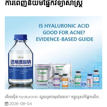
ការពេញនិយមផ្នែកវិទ្យាសាស្ត្រ
តើអាស៊ីត Hyaluronic ល្អសម្រាប់មុនមែនទេ? មគ្គុទ្ទេសក៍ផ្អែកលើភស្តុតាង
2026-08-04