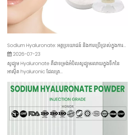
Sodium Hyaluronate: អត្ថប្រយោជន៍ និងការប្រើប្រាស់ក្នុងការថែរក្សាស្បែក
2026-07-23
សូដ្យូម Hyaluronate គឺជាទម្រង់អំបិលសូដ្យូមរលាយក្នុងទឹកនៃ
អាស៊ីត hyaluronic ដែលត្រ...