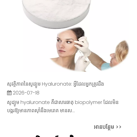
សុវត្ថិភាពនៃសូដ្យូម Hyaluronate: អ្វីដែលអ្នកត្រូវដឹង
2026-07-18
សូដ្យូម hyaluronate គឺជាសារធាតុ biopolymer ដែលមិន
បង្ករឱ្យមានភាពស៊ាំនឹងមេរោគ មានស...
អាន​បន្ថែម >>