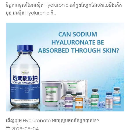
ទិដ្ឋភាពទូទៅនៃអាស៊ីត Hyaluronic នៅក្នុងស្បែកដែលងាយនឹងកើត
មុន អាស៊ីត Hyaluronic គឺ...
តើសូដ្យូម Hyaluronate អាចស្រូបចូលស្បែកបានទេ?
2026-08-04