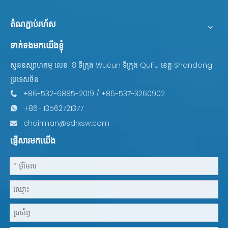
តំណភ្ជាប់រហ័ស
ទាក់ទងមកយើងខ្ញុំ
8 ទីក្រុង Wucun ទីក្រុង QuFu ខេត្ត Shandong
សួនឧស្សាហកម្ម លេខ
ប្រទេសចិន
+86-532-6885-2019 / +86-537-3260902

+86- 13562721377

chairman@sdrxsw.com

ផ្ញើសារមកយើង