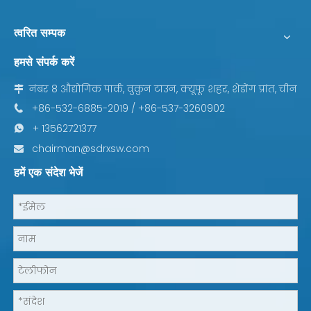
त्वरित सम्पक
हमसे संपर्क करें
नंबर 8 औद्योगिक पार्क, वुकुन टाउन, क्यूफू शहर, शेडोंग प्रांत, चीन

+86-532-6885-2019 / +86-537-3260902

+ 13562721377

chairman@sdrxsw.com

हमें एक संदेश भेजें