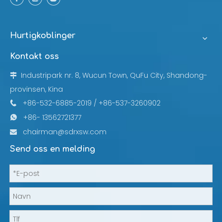
Hurtigkoblinger
Kontakt oss
Industripark nr. 8, Wucun Town, QuFu City, Shandong-

provinsen, Kina
+86-532-6885-2019 / +86-537-3260902

+86- 13562721377

chairman@sdrxsw.com

Send oss ​​en melding