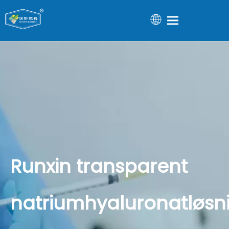
Runxin transparent
natriumhyaluronatløsn