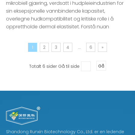
mikrobiell gjæring, verdsatt i hudpleieindustrien for
sin eksepsjonelle vannbindende kapasitet,
overlegne hudkompatibilitet og kritiske rolle i å
opprettholde dermal elastisitet. Forstå nuan
1
2
3
4
...
6
»
Totalt 6 sider Gå til side
Gå
Shandong Runxin Biotechnology Co., Ltd. er en ledende