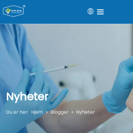
Nyheter
Du er her:
Hjem
»
Blogger
»
Nyheter