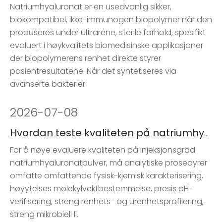
Natriumhyaluronat er en usedvanlig sikker,
biokompatibel, ikke-immunogen biopolymer når den
produseres under ultrarene, sterile forhold, spesifikt
evaluert i høykvalitets biomedisinske applikasjoner
der biopolymerens renhet direkte styrer
pasientresultatene. Når det syntetiseres via
avanserte bakterier
2026
-
07-08
Hvordan teste kvaliteten på natriumhyaluronatpulver
For å nøye evaluere kvaliteten på injeksjonsgrad
natriumhyaluronatpulver, må analytiske prosedyrer
omfatte omfattende fysisk-kjemisk karakterisering,
høyytelses molekylvektbestemmelse, presis pH-
verifisering, streng renhets- og urenhetsprofilering,
streng mikrobiell li.