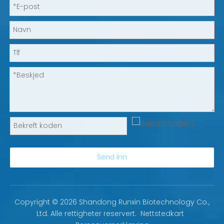
Send inn
Copyright ©
2026
Shandong Runxin Biotechnology Co.,
Ltd. Alle rettigheter reservert.
Nettstedkart