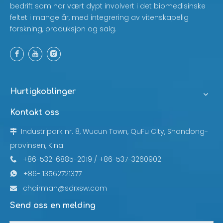
bedrift som har vært dypt involvert i det biomedisinske
feltet i mange år, med integrering av vitenskapelig
forskning, produksjon og salg.
Hurtigkoblinger
Kontakt oss
Industripark nr. 8, Wucun Town, QuFu City, Shandong-

provinsen, Kina
+86-532-6885-2019 / +86-537-3260902

+86- 13562721377

chairman@sdrxsw.com

Send oss ​​en melding