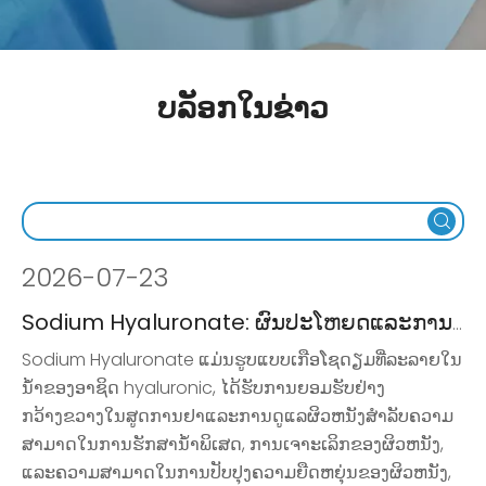
ບລັອກໃນຂ່າວ
2026
-
07-23
Sodium Hyaluronate: ຜົນປະໂຫຍດແລະການນໍາໃຊ້ໃນການດູແລຜິວຫນັງ
Sodium Hyaluronate ແມ່ນຮູບແບບເກືອໂຊດຽມທີ່ລະລາຍໃນ
ນ້ໍາຂອງອາຊິດ hyaluronic, ໄດ້ຮັບການຍອມຮັບຢ່າງ
ກວ້າງຂວາງໃນສູດການຢາແລະການດູແລຜິວຫນັງສໍາລັບຄວາມ
ສາມາດໃນການຮັກສານ້ໍາພິເສດ, ການເຈາະເລິກຂອງຜິວຫນັງ,
ແລະຄວາມສາມາດໃນການປັບປຸງຄວາມຍືດຫຍຸ່ນຂອງຜິວຫນັງ,