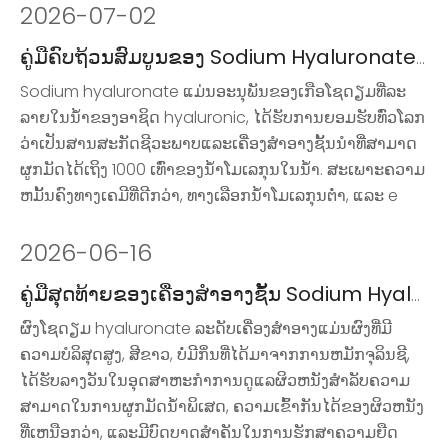
2026
-
07-02
ຄູ່ມືຄົບຖ້ວນສົມບູນຂອງ Sodium Hyaluronate ໃນການດູແລຜິວຫນັງ
Sodium hyaluronate ແມ່ນອະນຸພັນຂອງເກືອໂຊດຽມທີ່ລະ
ລາຍໃນນ້ໍາຂອງອາຊິດ hyaluronic, ໄດ້ຮັບການຍອມຮັບທົ່ວໂລກ
ວ່າເປັນສານສະກັດຊີວະພາບແລະເຄື່ອງສໍາອາງຊັ້ນນໍາທີ່ສາມາດ
ຜູກມັດໄດ້ເຖິງ 1000 ເທົ່າຂອງນ້ໍາໂມເລກຸນໃນນ້ໍາ. ສະ​ເພາະ​ຄວາມ​
ຫມັ້ນ​ຄົງ​ທາງ​ເຄ​ມີ​ທີ່​ດີກ​ວ່າ​, ທາງ​ເລືອກ​ນ​້​ໍ​າ​ໂມ​ເລ​ກຸນ​ຕ​່​ໍ​າ​, ແລະ e​
2026
-
06-16
ຄູ່ມືສຸດທ້າຍຂອງເຄື່ອງສໍາອາງຊັ້ນ Sodium Hyaluronate Powder ສໍາລັບການດູແລຜິວຫນັງ
ຜົງໂຊດຽມ hyaluronate ລະດັບເຄື່ອງສໍາອາງແມ່ນຜົງທີ່ມີ
ຄວາມບໍລິສຸດສູງ, ສີຂາວ, ບໍ່ມີກິ່ນທີ່ໄດ້ມາຈາກການຫມັກຈຸລິນຊີ,
ໄດ້ຮັບລາງວັນໃນອຸດສາຫະກໍາການດູແລຜິວຫນັງສໍາລັບຄວາມ
ສາມາດໃນການຜູກມັດນ້ໍາພິເສດ, ຄວາມເຂົ້າກັນໄດ້ຂອງຜິວຫນັງ
ທີ່ເຫນືອກວ່າ, ແລະມີບົດບາດສໍາຄັນໃນການຮັກສາຄວາມຍືດ