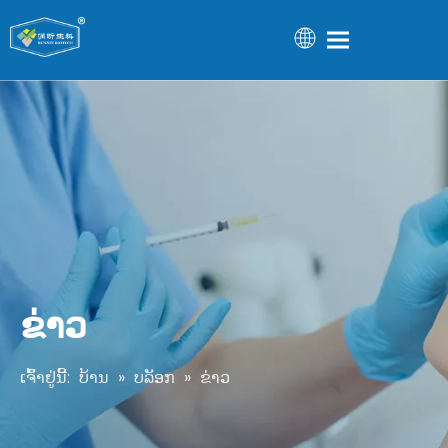
ຂ່າວ
ເຈົ້າຢູ່ນີ້:
ບ້ານ
»
ບລັອກ
»
ຂ່າວ