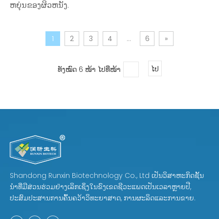
ຫຍຸ່ນຂອງຜິວຫນັງ.
1
2
3
4
...
6
»
ທັງໝົດ 6 ໜ້າ ໄປທີ່ໜ້າ
ໄປ
Shandong Runxin Biotechnology Co., Ltd ເປັນວິສາຫະກິດຊັ້ນ
ນໍາທີ່ມີສ່ວນຮ່ວມຢ່າງເລິກເຊິ່ງໃນຂົງເຂດຊີວະແພດເປັນເວລາຫຼາຍປີ,
ປະສົມປະສານການຄົ້ນຄວ້າວິທະຍາສາດ, ການຜະລິດແລະການຂາຍ.