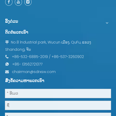
ລິ້ງດ່ວນ
ຕິດຕໍ່ພວກເຮົາ
No.8 lndustrial park, Wucun ເມືອງ, QuFu, ແຂວງ

Shandong, ຈີນ
+86-532-6885-2019 / +86-537-3260902

+86- 13562721377

chairman@sdrxsw.com

ສົ່ງຂໍ້ຄວາມຫາພວກເຮົາ