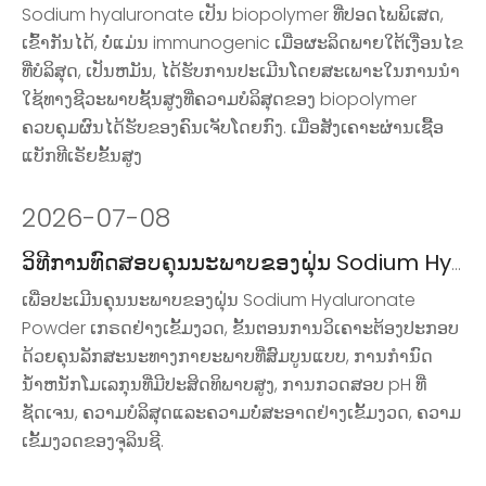
Sodium hyaluronate ເປັນ biopolymer ທີ່ປອດໄພພິເສດ,
ເຂົ້າກັນໄດ້, ບໍ່ແມ່ນ immunogenic ເມື່ອຜະລິດພາຍໃຕ້ເງື່ອນໄຂ
ທີ່ບໍລິສຸດ, ເປັນຫມັນ, ໄດ້ຮັບການປະເມີນໂດຍສະເພາະໃນການນໍາ
ໃຊ້ທາງຊີວະພາບຊັ້ນສູງທີ່ຄວາມບໍລິສຸດຂອງ biopolymer
ຄວບຄຸມຜົນໄດ້ຮັບຂອງຄົນເຈັບໂດຍກົງ. ເມື່ອສັງເຄາະຜ່ານເຊື້ອ
ແບັກທີເຣັຍຂັ້ນສູງ
2026
-
07-08
ວິທີການທົດສອບຄຸນນະພາບຂອງຝຸ່ນ Sodium Hyaluronate
ເພື່ອປະເມີນຄຸນນະພາບຂອງຝຸ່ນ Sodium Hyaluronate
Powder ເກຣດຢ່າງເຂັ້ມງວດ, ຂັ້ນຕອນການວິເຄາະຕ້ອງປະກອບ
ດ້ວຍຄຸນລັກສະນະທາງກາຍະພາບທີ່ສົມບູນແບບ, ການກໍານົດ
ນ້ໍາຫນັກໂມເລກຸນທີ່ມີປະສິດທິພາບສູງ, ການກວດສອບ pH ທີ່
ຊັດເຈນ, ຄວາມບໍລິສຸດແລະຄວາມບໍ່ສະອາດຢ່າງເຂັ້ມງວດ, ຄວາມ
ເຂັ້ມງວດຂອງຈຸລິນຊີ.