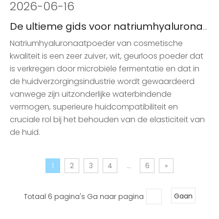
2026
-
06-16
De ultieme gids voor natriumhyaluronaatpoeder van cosmetische kwaliteit voor huidverzorging
Natriumhyaluronaatpoeder van cosmetische
kwaliteit is een zeer zuiver, wit, geurloos poeder dat
is verkregen door microbiële fermentatie en dat in
de huidverzorgingsindustrie wordt gewaardeerd
vanwege zijn uitzonderlijke waterbindende
vermogen, superieure huidcompatibiliteit en
cruciale rol bij het behouden van de elasticiteit van
de huid.
1
2
3
4
...
6
»
Totaal 6 pagina's Ga naar pagina
Gaan