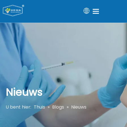
Nieuws
U bent hier:
Thuis
»
Blogs
»
Nieuws