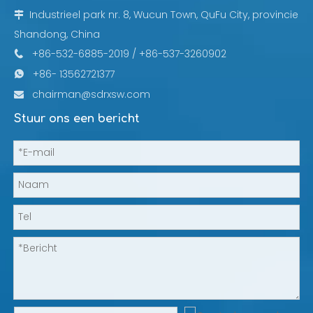
Industrieel park nr. 8, Wucun Town, QuFu City, provincie

Shandong, China
+86-532-6885-2019 / +86-537-3260902

+86- 13562721377

chairman@sdrxsw.com

Stuur ons een bericht