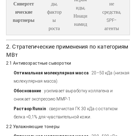
Синергет
ды,
ие
иды,
ические
фактор
средства,
Ниаци
партнеры
ы
SPF-
намид
роста
агенты
2. Стратегические применения по категориям
МВт
2.1 Антивозрастные сыворотки
Оптимальная молекулярная масса
: 20–50 кДа (низкая
молекулярная масса).
Обоснование
: усиливает выработку коллагена и
снижает экспрессию MMP-1.
Раствор Runxin
: сверхчистая ГК 30 кДа с остатком
белка <0,1% для чувствительной кожи.
2.2 Увлажняющие тонеры