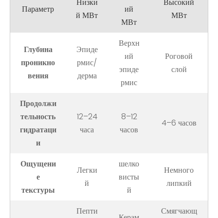
Низки
Высокий
Параметр
ий
й МВт
МВт
МВт
Верхн
Глубина
Эпиде
ий
Роговой
проникно
рмис/
эпиде
слой
вения
дерма
рмис
Продолжи
тельность
12–24
8–12
4–6 часов
гидратаци
часа
часов
и
Ощущени
шелко
Легки
Немного
е
висты
й
липкий
текстуры
й
Пепти
Смягчающ
Керам