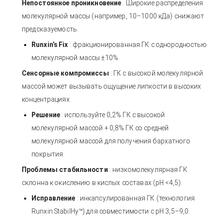
Непостоянное проникновение
. Широкие распределения
молекулярной массы (например, 10–1000 кДа) снижают
предсказуемость.
Runxin’s Fix
: фракционированная ГК с однородностью
молекулярной массы ±10%.
Сенсорные компромиссы
: ГК с высокой молекулярной
массой может вызывать ощущение липкости в высоких
концентрациях.
Решение
: используйте 0,2% ГК с высокой
молекулярной массой + 0,8% ГК со средней
молекулярной массой для получения бархатного
покрытия.
Проблемы стабильности
: низкомолекулярная ГК
склонна к окислению в кислых составах (pH <4,5).
Исправление
: инкапсулированная ГК (технология
Runxin StabilHy™) для совместимости с pH 3,5–9,0.