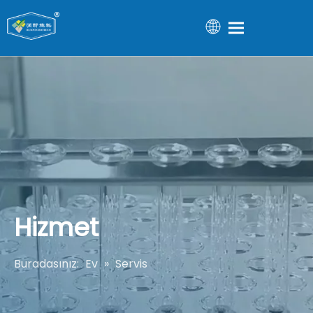
Hizmet
Buradasınız:
Ev
»
Servis