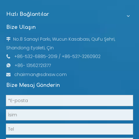
Hızlı Bağlantılar
Bize Ulaşın
No.8 Sanayi Parkı, Wucun Kasabası, QuFu Şehri,

Shandong Eyaleti, Çin
+86-532-6885-2019 / +86-537-3260902

+86- 13562721377

chairman@sdrxsw.com

Bize Mesaj Gönderin