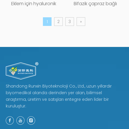
Eklem için hyaluronik
Bifazik çapraz bağlı
asit mikro çapraz bağlı
hyaluronik asit meme
1
2
3
»
enjeksiyon
dermal dolgu maddesi
Shandong Runxin Biyoteknoloji Co., Ltd., uzun yıllardır
biyomedikal alanda derinden yer alan, bilimsel
araştırma, üretim ve satışları entegre eden lider bir
kuruluştur.