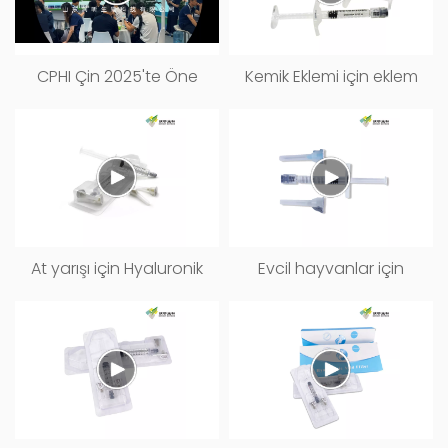
CPHI Çin 2025'te Öne
Kemik Eklemi için eklem
Çıkanlar | Runxin
yağlama Hyaluronik
Biyoteknoloji Sergisi
asit enjeksiyonu
Özeti
At yarışı için Hyaluronik
Evcil hayvanlar için
asit Jel Enjeksiyonu
Hyaluronik asit
Enjeksiyonu ve ek gıda