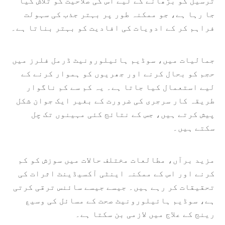
ترسیل کو بڑھانے کے لیے اس کی صلاحیت کو تلاش کیا
جا رہا ہے، جو ممکنہ طور پر بہتر جذب کی سہولت
فراہم کر کے ادویات کی افادیت کو بہتر بناتا ہے۔
جمالیات میں، سوڈیم ہائیلورونیٹ ڈرمل فلرز میں
حجم کو بحال کرنے اور جھریوں کو ہموار کرنے کے
لیے استعمال کیا جاتا ہے۔ یہ کم سے کم ناگوار
طریقہ کار سرجری کی ضرورت کے بغیر ایک جوان شکل
پیش کرتے ہیں، جس کے نتائج کئی مہینوں تک چل
سکتے ہیں۔
مزید برآں، مطالعات مختلف حالات میں سوزش کو کم
کرنے اور اس کے ممکنہ اینٹی آکسیڈینٹ اثرات کی
تحقیقات کر رہے ہیں۔ جیسے جیسے سائنس ترقی کرتی
ہے، سوڈیم ہائیلورونیٹ صحت کے مسائل کی وسیع
رینج کے علاج میں لازمی بن سکتا ہے۔