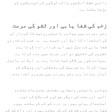
دائمی خشک آنکھوں والے لوگوں کے لیے سکون کو
بڑھا سکتا ہے۔
زخم کی شفا یابی اور ٹشو کی مرمت
زخم بھرنے میں سوڈیم ہائیلورونیٹ کا کردار اس
کی استعداد کا ایک اور ثبوت ہے۔ یہ جسم کے قدرتی
شفا یابی کے عمل میں اہم کردار ادا کرتا ہے،
ٹشووں کی تخلیق نو اور مرمت میں مدد کرتا ہے۔
بنیادی طور پر لاگو کیا جاتا ہے، یہ ایک نم ماحول
پیدا کرتا ہے جو سیل کی منتقلی اور پھیلاؤ کو
آسان بناتا ہے، زخم بھرنے میں ضروری اقدامات۔
سوڈیم ہائیلورونیٹ پر مشتمل مصنوعات جلنے،
السر اور جلد کی دیگر چوٹوں کے علاج کے لیے
استعمال ہوتی ہیں۔ وہ درد کو کم کر سکتے ہیں،
شفا یابی کے وقت کو کم کر سکتے ہیں، اور داغ کو کم