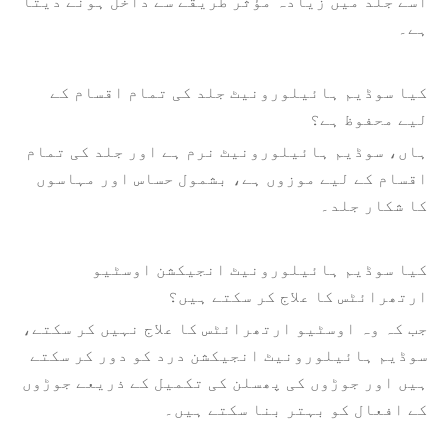
اسے جلد میں زیادہ مؤثر طریقے سے داخل ہونے دیتا
ہے۔
کیا سوڈیم ہائیلورونیٹ جلد کی تمام اقسام کے
لیے محفوظ ہے؟
ہاں، سوڈیم ہائیلورونیٹ نرم ہے اور جلد کی تمام
اقسام کے لیے موزوں ہے، بشمول حساس اور مہاسوں
کا شکار جلد۔
کیا سوڈیم ہائیلورونیٹ انجیکشن اوسٹیو
ارتھرائٹس کا علاج کر سکتے ہیں؟
جب کہ وہ اوسٹیو ارتھرائٹس کا علاج نہیں کر سکتے،
سوڈیم ہائیلورونیٹ انجیکشن درد کو دور کر سکتے
ہیں اور جوڑوں کی پھسلن کی تکمیل کے ذریعے جوڑوں
کے افعال کو بہتر بنا سکتے ہیں۔