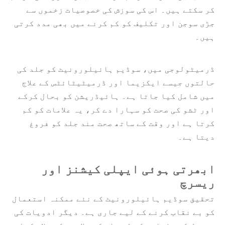
کر سکتے ہیں۔ اس کی سوزش کی خصوصیات زخموں سے
جڑی سوجن اور تکلیف کو کم کرنے میں بھی مدد کرتی
ہیں۔
ڈرمیٹولوجی میں، سوڈیم ہائیلورونیٹ کو جلد کی
حالتوں جیسے ایکزیما اور ڈرمیٹیٹائٹس کے علاج
میں شامل کیا جاتا ہے۔ ہائیڈریشن کو بحال کرکے
اور ٹشو کی صحت کو سہارا دے کر، یہ علامات کو کم
کرتا ہے اور وقت کے ساتھ صحت مند جلد کو فروغ
دیتا ہے۔
ابھرتی ہوئی ایپلی کیشنز اور
ریسرچ
تحقیق سوڈیم ہائیلورونیٹ کے نئے ممکنہ استعمال
کو بے نقاب کرنے کے لیے جاری ہے۔ دیگر ادویات کی