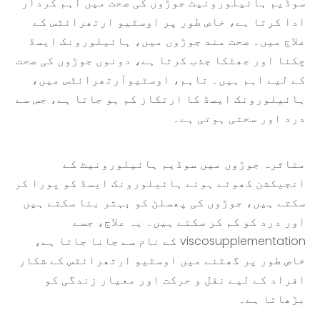
سوڈیم ہائیلورونیٹ جوڑوں کی صحت میں اہم کردار
ادا کرتا ہے، خاص طور پر اوسٹیو ارتھرائٹس کے
علاج میں۔ صحت مند جوڑوں میں، ہائیلورونک ایسڈ
چکنا اور جھٹکا جذب کرتا ہے، دونوں جوڑوں کی صحت
کے لیے اہم ہیں۔ تاہم، اوسٹیوآرتھرائٹس میں،
ہائیلورونک ایسڈ کا ارتکاز کم ہو جاتا ہے، جس سے
درد اور سختی ہوتی ہے۔
متاثرہ جوڑوں میں سوڈیم ہائیلورونیٹ کے
انجیکشن کھوئے ہوئے ہائیلورونک ایسڈ کو پورا کر
سکتے ہیں، جوڑوں کی پھسلن کو بہتر بنا سکتے ہیں
اور درد کو کم کر سکتے ہیں۔ یہ علاج، جسے
viscosupplementation کے نام سے جانا جاتا ہے،
خاص طور پر گھٹنے میں اوسٹیو ارتھرائٹس کے شکار
افراد کے لیے نقل و حرکت اور معیار زندگی کو
بڑھاتا ہے۔