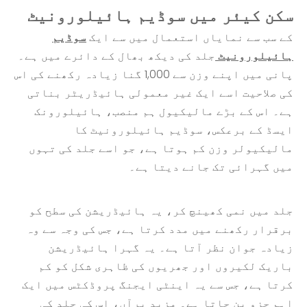
سکن کیئر میں سوڈیم ہائیلورونیٹ
کے سب سے نمایاں استعمال میں سے ایک
سوڈیم
ہائیلورونیٹ
جلد کی دیکھ بھال کے دائرے میں ہے۔
پانی میں اپنے وزن سے 1,000 گنا زیادہ رکھنے کی اس
کی صلاحیت اسے ایک غیر معمولی ہائیڈریٹر بناتی
ہے۔ اس کے بڑے مالیکیول ہم منصب، ہائیلورونک
ایسڈ کے برعکس، سوڈیم ہائیلورونیٹ کا
مالیکیولر وزن کم ہوتا ہے، جو اسے جلد کی تہوں
میں گہرائی تک جانے دیتا ہے۔
جلد میں نمی کھینچ کر، یہ ہائیڈریشن کی سطح کو
برقرار رکھنے میں مدد کرتا ہے، جس کی وجہ سے وہ
زیادہ جوان نظر آتا ہے۔ یہ گہرا ہائیڈریشن
باریک لکیروں اور جھریوں کی ظاہری شکل کو کم
کرتا ہے، جس سے یہ اینٹی ایجنگ پروڈکٹس میں ایک
اہم جزو بن جاتا ہے۔ مزید برآں، اس کی جلد کی