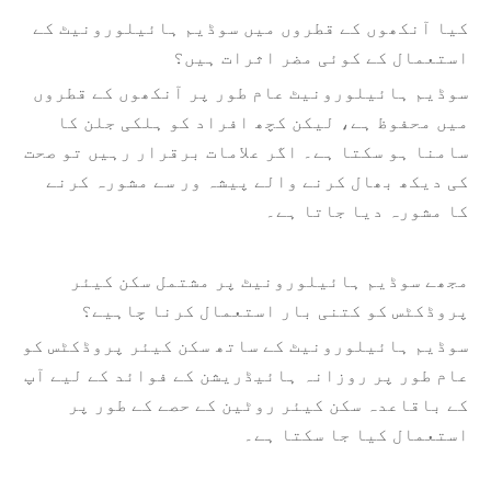
کیا آنکھوں کے قطروں میں سوڈیم ہائیلورونیٹ کے
استعمال کے کوئی مضر اثرات ہیں؟
سوڈیم ہائیلورونیٹ عام طور پر آنکھوں کے قطروں
میں محفوظ ہے، لیکن کچھ افراد کو ہلکی جلن کا
سامنا ہو سکتا ہے۔ اگر علامات برقرار رہیں تو صحت
کی دیکھ بھال کرنے والے پیشہ ور سے مشورہ کرنے
کا مشورہ دیا جاتا ہے۔
مجھے سوڈیم ہائیلورونیٹ پر مشتمل سکن کیئر
پروڈکٹس کو کتنی بار استعمال کرنا چاہیے؟
سوڈیم ہائیلورونیٹ کے ساتھ سکن کیئر پروڈکٹس کو
عام طور پر روزانہ ہائیڈریشن کے فوائد کے لیے آپ
کے باقاعدہ سکن کیئر روٹین کے حصے کے طور پر
استعمال کیا جا سکتا ہے۔