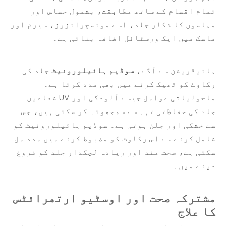
تمام اقسام کے ساتھ مطابقت، بشمول حساس اور
مہاسوں کا شکار جلد، اسے موئسچرائزرز، سیرم اور
ماسک میں ایک ورسٹائل اضافہ بناتی ہے۔
ہائیڈریشن سے آگے،
سوڈیم ہائیلورونیٹ
جلد کی
رکاوٹ کو ٹھیک کرنے میں بھی مدد کرتا ہے۔
ماحولیاتی عوامل جیسے آلودگی اور UV شعاعیں
جلد کی حفاظتی تہہ سے سمجھوتہ کر سکتی ہیں، جس
سے خشکی اور جلن ہوتی ہے۔ سوڈیم ہائیلورونیٹ کو
شامل کرنے سے اس رکاوٹ کو مضبوط کرنے میں مدد مل
سکتی ہے، صحت مند اور زیادہ لچکدار جلد کو فروغ
دینے میں۔
مشترکہ صحت اور اوسٹیو ارتھرائٹس
کا علاج