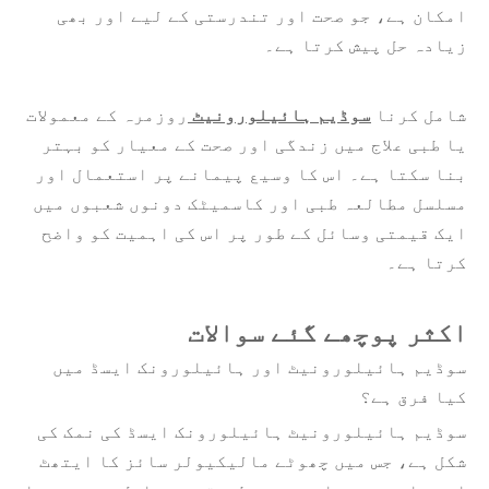
امکان ہے، جو صحت اور تندرستی کے لیے اور بھی
زیادہ حل پیش کرتا ہے۔
شامل کرنا
سوڈیم ہائیلورونیٹ
روزمرہ کے معمولات
یا طبی علاج میں زندگی اور صحت کے معیار کو بہتر
بنا سکتا ہے۔ اس کا وسیع پیمانے پر استعمال اور
مسلسل مطالعہ طبی اور کاسمیٹک دونوں شعبوں میں
ایک قیمتی وسائل کے طور پر اس کی اہمیت کو واضح
کرتا ہے۔
اکثر پوچھے گئے سوالات
سوڈیم ہائیلورونیٹ اور ہائیلورونک ایسڈ میں
کیا فرق ہے؟
سوڈیم ہائیلورونیٹ ہائیلورونک ایسڈ کی نمک کی
شکل ہے، جس میں چھوٹے مالیکیولر سائز کا ایتھٹ