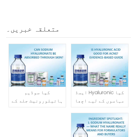
متعلقہ خبریں۔
کیا Hyaluronic ایسڈ
کیا سوڈیم
مہاسوں کے لیے اچھا
ہائیلورونیٹ جلد کے
ہے؟ ثبوت پر مبنی
ذریعے جذب ہو سکتا
گائیڈ
ہے؟