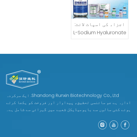
اجزاء کی اسپاٹ لائٹ:
L-Sodium Hyaluronate
— فارمولیٹرز اور
خریداروں کے لیے نام
کا اصل مطلب کیا ہے
Shandong Runxin Biotechnology Co., Ltd. ایک سرکردہ
ادارہ ہے جو سائنسی تحقیق، پیداوار اور فروخت کو یکجا کرتے
ہوئے کئی سالوں سے بایومیڈیکل شعبے میں گہرائی سے شامل ہے۔