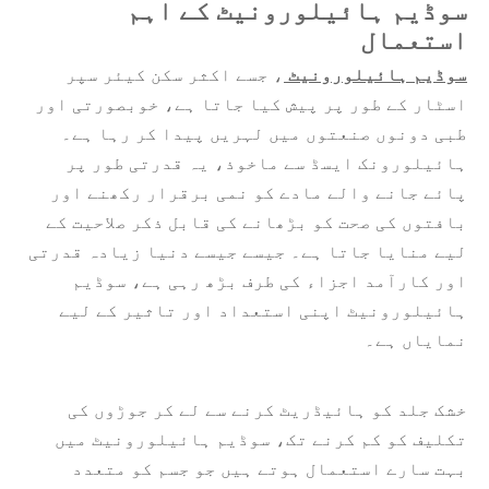
سوڈیم ہائیلورونیٹ کے اہم
استعمال
سوڈیم ہائیلورونیٹ
، جسے اکثر سکن کیئر سپر
اسٹار کے طور پر پیش کیا جاتا ہے، خوبصورتی اور
طبی دونوں صنعتوں میں لہریں پیدا کر رہا ہے۔
ہائیلورونک ایسڈ سے ماخوذ، یہ قدرتی طور پر
پائے جانے والے مادے کو نمی برقرار رکھنے اور
بافتوں کی صحت کو بڑھانے کی قابل ذکر صلاحیت کے
لیے منایا جاتا ہے۔ جیسے جیسے دنیا زیادہ قدرتی
اور کارآمد اجزاء کی طرف بڑھ رہی ہے، سوڈیم
ہائیلورونیٹ اپنی استعداد اور تاثیر کے لیے
نمایاں ہے۔
خشک جلد کو ہائیڈریٹ کرنے سے لے کر جوڑوں کی
تکلیف کو کم کرنے تک، سوڈیم ہائیلورونیٹ میں
بہت سارے استعمال ہوتے ہیں جو جسم کو متعدد