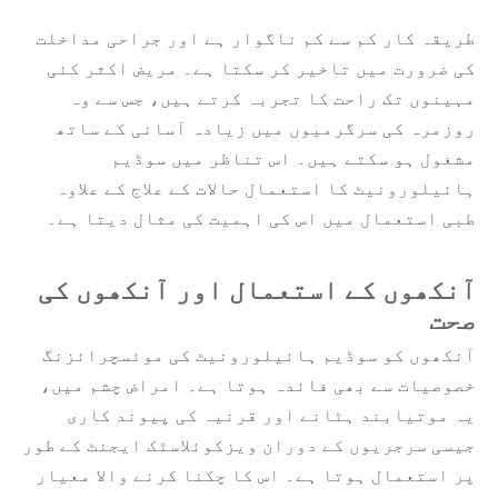
طریقہ کار کم سے کم ناگوار ہے اور جراحی مداخلت
کی ضرورت میں تاخیر کر سکتا ہے۔ مریض اکثر کئی
مہینوں تک راحت کا تجربہ کرتے ہیں، جس سے وہ
روزمرہ کی سرگرمیوں میں زیادہ آسانی کے ساتھ
مشغول ہو سکتے ہیں۔ اس تناظر میں سوڈیم
ہائیلورونیٹ کا استعمال حالات کے علاج کے علاوہ
طبی استعمال میں اس کی اہمیت کی مثال دیتا ہے۔
آنکھوں کے استعمال اور آنکھوں کی
صحت
آنکھوں کو سوڈیم ہائیلورونیٹ کی موئسچرائزنگ
خصوصیات سے بھی فائدہ ہوتا ہے۔ امراض چشم میں،
یہ موتیابند ہٹانے اور قرنیہ کی پیوند کاری
جیسی سرجریوں کے دوران ویزکوئلاسٹک ایجنٹ کے طور
پر استعمال ہوتا ہے۔ اس کا چکنا کرنے والا معیار