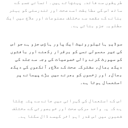
طریقوں سے فائدہ پہنچاتے ہیں۔ انسانی جسم کے
ساتھ اس کی مطابقت اسے صحت اور تندرستی کو بہتر
بنانے کے مقصد سے مختلف مصنوعات اور علاج میں ایک
مطلوبہ جزو بناتی ہے۔
سوڈیم ہائیلورونیٹ ایک پاور ہاؤس جزو ہے جو اس
کی غیر معمولی نمی کو برقرار رکھنے اور بافتوں
کو سپورٹ کرنے والی خصوصیات کی وجہ سے جلد کی
دیکھ بھال، مشترکہ صحت کے علاج، آنکھوں کی دیکھ
بھال، اور زخموں کو بھرنے میں بڑے پیمانے پر
استعمال ہوتا ہے۔
اس کے استعمال کی گہرائی میں جانے سے پتہ چلتا
ہے کہ یہ واحد مرکب صحت اور خوبصورتی کے مختلف
شعبوں میں اس قدر اہم اثر کیسے ڈال سکتا ہے۔