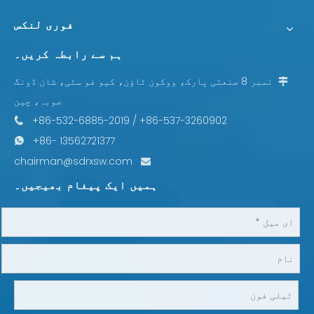
فوری لنکس
ہم سے رابطہ کریں۔
نمبر 8 صنعتی پارک، ووکون ٹاؤن، کیو فو سٹی، شان ڈونگ

صوبہ، چین
+86-532-6885-2019 / +86-537-3260902

+86- 13562721377

chairman@sdrxsw.com

ہمیں ایک پیغام بھیجیں۔