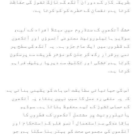
طریقہ کار کے دوران آنکھ کے نازک ٹشوز کی حفاظت
کرتا ہے، نقصان کے خطرے کو کم کرتا ہے۔
خشک آنکھوں کے سنڈروم میں مبتلا افراد کے لیے،
سوڈیم ہائیلورونیٹ مصنوعی آنسوؤں اور آنکھوں
کے قطروں میں ایک عام جزو ہے۔ یہ آنکھ کی سطح پر
نمی برقرار رکھ کر جلن کو مؤثر طریقے سے پرسکون
کرتا ہے، خشکی اور تکلیف سے دیرپا ریلیف فراہم
کرتا ہے۔
اس کی حیاتیاتی مطابقت اس بات کو یقینی بناتی ہے
کہ یہ منفی رد عمل کا سبب نہیں بنتا، یہ آنکھوں
کے حساس ٹشوز کے لیے محفوظ بناتا ہے۔ سوڈیم
ہائیلورونیٹ پر مشتمل آنکھوں کے قطروں کا
باقاعدگی سے استعمال آنسو فلم کے استحکام اور
آنکھوں کی مجموعی صحت کو بہتر بنا سکتا ہے، جو