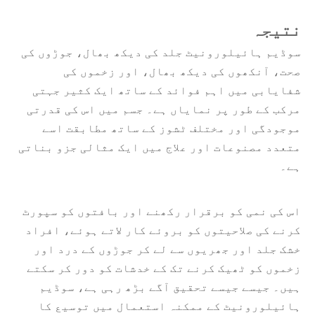
نتیجہ
سوڈیم ہائیلورونیٹ جلد کی دیکھ بھال، جوڑوں کی
صحت، آنکھوں کی دیکھ بھال، اور زخموں کی
شفایابی میں اہم فوائد کے ساتھ ایک کثیر جہتی
مرکب کے طور پر نمایاں ہے۔ جسم میں اس کی قدرتی
موجودگی اور مختلف ٹشوز کے ساتھ مطابقت اسے
متعدد مصنوعات اور علاج میں ایک مثالی جزو بناتی
ہے۔
اس کی نمی کو برقرار رکھنے اور بافتوں کو سپورٹ
کرنے کی صلاحیتوں کو بروئے کار لاتے ہوئے، افراد
خشک جلد اور جھریوں سے لے کر جوڑوں کے درد اور
زخموں کو ٹھیک کرنے تک کے خدشات کو دور کر سکتے
ہیں۔ جیسے جیسے تحقیق آگے بڑھ رہی ہے، سوڈیم
ہائیلورونیٹ کے ممکنہ استعمال میں توسیع کا