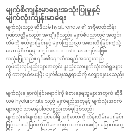
မျက်စိကျန်းမာရေးအသုံးပြုမှုနှင့်
မျက်လုံးကျန်းမာရေး
မျက်လုံးသည် ဆိုဒီယမ် hyaluronate ၏ အစိုဓာတ်ထိန်း
ဂုဏ်သတ္တိမှလည်း အကျိုးရှိသည်။ မျက်စိပညာတွင် အတွင်း
တိမ်ကို ဖယ်ရှားခြင်းနှင့် မျက်ကြည်လွှာ အစားထိုးခြင်းကဲ့သို့
သော ခွဲစိတ်မှုများတွင် viscoelastic အေးဂျင့်အဖြစ်
အသုံးပြုသည်။ ၎င်း၏ချောဆီအရည်အသွေးသည်
လုပ်ထုံးလုပ်နည်းများအတွင်း နူးညံ့သောမျက်လုံးတစ်ရှူးများ
ကို ကာကွယ်ပေးပြီး ပျက်စီးမှုအန္တရာယ်ကို လျှော့ချပေးသည်။
မျက်လုံးခြောက်ခြင်းရောဂါကို ခံစားနေရသူများအတွက် ဆိုဒီ
ယမ် hyaluronate သည် မျက်ရည်အတုနှင့် မျက်လုံးအစက်
များတွင် သာမာန်ပါဝင်ပစ္စည်းတစ်ခုဖြစ်သည်။
မျက်လုံး၏မျက်နှာပြင်ပေါ်ရှိ အစိုဓာတ်ကို ထိန်းသိမ်းပေးခြင်း
ဖြင့် ယားယံခြင်းကို ထိရောက်စွာ သက်သာစေပြီး ခြောက်သွေ့