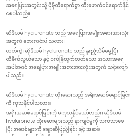
အရေပြားအတွင်းသို့ ပိုမိုထိရောက်စွာ ထိုးဖောက်ဝင်ရောက်နိုင်
စေပါသည်။
ဆိုဒီယမ် hyaluronate သည် အရေပြားအမျိုးအစားအားလုံး
အတွက် ဘေးကင်းပါသလား။
ဟုတ်ကဲ့၊ ဆိုဒီယမ် hyaluronate သည် နူးညံ့သိမ်မွေ့ပြီး
ထိခိုက်လွယ်သော နှင့် ဝက်ခြံထွက်တတ်သော အသားအရေ
အပါအဝင် အရေပြားအမျိုးအစားအားလုံးအတွက် သင့်လျော်
ပါသည်။
ဆိုဒီယမ် hyaluronate ထိုးဆေးသည် အရိုးအဆစ်ရောင်ခြင်း
ကို ကုသနိုင်ပါသလား။
အရိုးအဆစ်ရောင်ခြင်းကို မကုသနိုင်သော်လည်း၊ ဆိုဒီယမ်
hyaluronate ထိုးဆေးများသည် နာကျင်မှုကို သက်သာစေ
ပြီး အဆစ်များကို ချောဆီဖြည့်ခြင်းဖြင့် အဆစ်