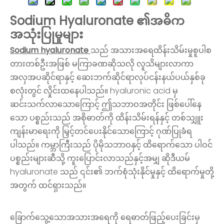
Sodium Hyaluronate ၏အဓိက
အသုံးပြုမှုများ
Sodium hyaluronate
သည် အသားအရေထိန်းသိမ်းမှုစူပါစ
တားတစ်ဦးအဖြစ် မကြာခဏဆိုသလို လူသိများလာကာ
အလှအပဆိုင်ရာနှင့် ဆေးဘက်ဆိုင်ရာလုပ်ငန်းနယ်ပယ်နှစ်ခု
စလုံးတွင် လှိုင်းထနေပါသည်။ hyaluronic acid မှ
ဆင်းသက်လာသောကြောင့် ဤသဘာဝအတိုင်း ဖြစ်ပေါ်နေ
သော ပစ္စည်းသည် အစိုဓာတ်ကို ထိန်းသိမ်းရန်နှင့် တစ်သျှူး
ကျန်းမာရေးကို မြှင့်တင်ပေးနိုင်သောကြောင့် ဂုဏ်ပြုခံရ
ပါသည်။ ကမ္ဘာကြီးသည် ပိုမိုသဘာဝနှင့် ထိရောက်သော ပါဝင်
ပစ္စည်းများဆီသို့ ကူးပြောင်းလာသည်နှင့်အမျှ ဆိုဒီယမ်
hyaluronate သည် ၎င်း၏ ဘက်စုံသုံးနိုင်မှုနှင့် ထိရောက်မှုတို့
အတွက် ထင်ရှားသည်။
ခြောက်သွေ့သောအသားအရေကို ရေဓာတ်ဖြည့်ပေးခြင်းမှ