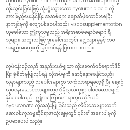
ဆိုဒီယမ် hyaluronate ကို ထိခိုက်မိသော အဆစ်များထဲသို့
ထိုးသွင်းခြင်းဖြင့် ဆုံးရှုံးသွားသော hyaluronic acid ကို
အားဖြည့်ပေးနိုင်ပြီး အဆစ်များ ချောဆီပိုကောင်းစေပြီး
နာကျင်မှုကို လျော့ပါးစေပါသည်။ viscosupplementation
ဟုခေါ်သော ဤကုသမှုသည် အရိုးအဆစ်ရောင်ရောဂါရှိ
သူများ၊ အထူးသဖြင့် ဒူးခေါင်းအတွင်း ရွေ့လျားမှုနှင့် ဘဝ
အရည်အသွေးကို မြှင့်တင်ရန် ပြသထားသည်။
လုပ်ငန်းစဉ်သည် အနည်းငယ်မျှသာ ထိုးဖောက်ဝင်ရောက်နိုင်
ပြီး ခွဲစိတ်မှုပြုလုပ်ရန် လိုအပ်မှုကို နှောင့်နှေးစေနိုင်သည်။
လူနာများသည် လပေါင်းများစွာ သက်သာရာရလေ့ရှိပြီး နေ့စဉ်
လုပ်ငန်းဆောင်တာများတွင် ပိုမိုလွယ်ကူစွာ ပါဝင်ဆောင်ရွက်
နိုင်စေပါသည်။ ဤအကြောင်းအရာတွင် ဆိုဒီယမ်
hyaluronate ကိုအသုံးပြုခြင်းသည် လိမ်းဆေးများထက်
ဆေးဝါးကုသမှုဆိုင်ရာအသုံးချမှုတွင် ၎င်း၏အရေးပါမှုကို
ဥပမာပေးပါသည်။