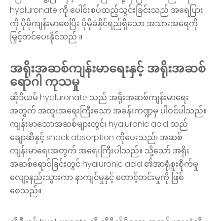
hyaluronate ကို ပေါင်းစပ်ထည့်သွင်းခြင်းသည် အရေပြား
ကို ပိုမိုကျန်းမာစေပြီး ပိုမိုခံနိုင်ရည်ရှိသော အသားအရေကို
မြှင့်တင်ပေးနိုင်သည် ။
အရိုးအဆစ်ကျန်းမာရေးနှင့် အရိုးအဆစ်
ရောဂါ ကုသမှု
ဆိုဒီယမ် hyaluronate သည် အရိုးအဆစ်ကျန်းမာရေး
အတွက် အထူးအရေးကြီးသော အခန်းကဏ္ဍမှ ပါဝင်ပါသည်။
ကျန်းမာသောအဆစ်များတွင်၊ hyaluronic acid သည်
ချောဆီနှင့် shock absorption ကိုပေးသည်၊ အဆစ်
ကျန်းမာရေးအတွက် အရေးကြီးပါသည်။ သို့သော် အရိုး
အဆစ်ရောင်ခြင်းတွင် hyaluronic acid ၏အာရုံစူးစိုက်မှု
လျော့နည်းသွားကာ နာကျင်မှုနှင့် တောင့်တင်းမှုကို ဖြစ်
စေသည်။