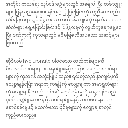
အတိုင်း ကုသရေး လုပ်ငန်းစဉ်များတွင် အရေးပါပြီး တစ်သျှူး
များ ပြန်လည်မွေးဖွားခြင်းနှင့် ပြုပြင်ခြင်းကို ကူညီပေးသည်။
လိမ်းခြယ်ရာတွင် စိုစွတ်သော ပတ်ဝန်းကျင်ကို ဖန်တီးပေးကာ
ဆဲလ်များ ရွှေ့ပြောင်းခြင်းနှင့် ပြန့်ပွားမှုကို လွယ်ကူချောမွေ့စေ
ပြီး ဒဏ်ရာကို ကုသရာတွင် မရှိမဖြစ်လိုအပ်သော အဆင့်များ
ဖြစ်သည်။
ဆိုဒီယမ် hyaluronate ပါဝင်သော ထုတ်ကုန်များကို
မီးလောင်ဒဏ်ရာများ၊ အနာများနှင့် အခြားအရေပြားဒဏ်ရာ
များကို ကုသရန် အသုံးပြုပါသည်။ ၎င်းတို့သည် နာကျင်မှုကို
လျှော့ချနိုင်ပြီး အနာကျက်ချိန်ကို လျှော့ချကာ အမာရွတ်များ
ကို လျှော့ချနိုင်သည်။ ၎င်း၏ ရောင်ရမ်းမှုကို ဆန့်ကျင်သည့်
ဂုဏ်သတ္တိများကလည်း ဒဏ်ရာများနှင့် ဆက်စပ်နေသော
ရောင်ရမ်းမှုနှင့် မသက်မသာဖြစ်မှုများကို လျှော့ချရာတွင်
ကူညီပေးသည်။