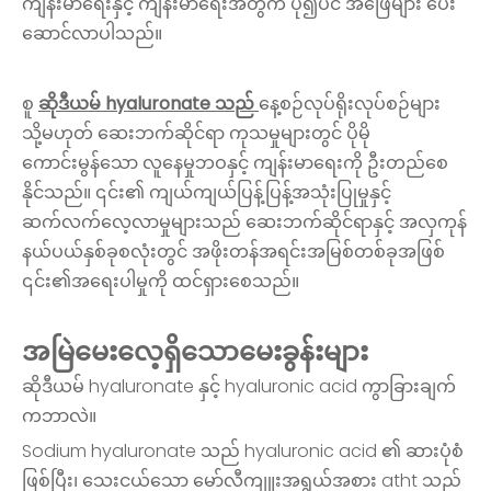
ကျန်းမာရေးနှင့် ကျန်းမာရေးအတွက် ပို၍ပင် အဖြေများ ပေး
ဆောင်လာပါသည်။
စူ
ဆိုဒီယမ် hyaluronate သည်
နေ့စဉ်လုပ်ရိုးလုပ်စဉ်များ
သို့မဟုတ် ဆေးဘက်ဆိုင်ရာ ကုသမှုများတွင် ပိုမို
ကောင်းမွန်သော လူနေမှုဘဝနှင့် ကျန်းမာရေးကို ဦးတည်စေ
နိုင်သည်။ ၎င်း၏ ကျယ်ကျယ်ပြန့်ပြန့်အသုံးပြုမှုနှင့်
ဆက်လက်လေ့လာမှုများသည် ဆေးဘက်ဆိုင်ရာနှင့် အလှကုန်
နယ်ပယ်နှစ်ခုစလုံးတွင် အဖိုးတန်အရင်းအမြစ်တစ်ခုအဖြစ်
၎င်း၏အရေးပါမှုကို ထင်ရှားစေသည်။
အမြဲမေးလေ့ရှိသောမေးခွန်းများ
ဆိုဒီယမ် hyaluronate နှင့် hyaluronic acid ကွာခြားချက်
ကဘာလဲ။
Sodium hyaluronate သည် hyaluronic acid ၏ ဆားပုံစံ
ဖြစ်ပြီး၊ သေးငယ်သော မော်လီကျူးအရွယ်အစား atht သည်