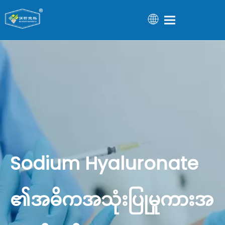
Sodium Hyaluronate
၏အဓိကအသုံးပြုမှုကားအ