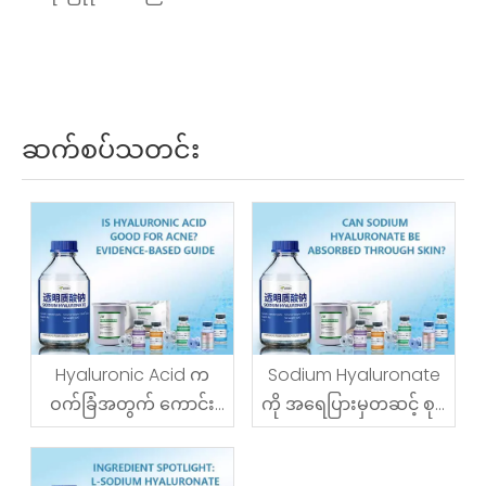
ဆက်စပ်သတင်း
Hyaluronic Acid က
Sodium Hyaluronate
ဝက်ခြံအတွက် ကောင်း
ကို အရေပြားမှတဆင့် စုပ်
သလား။
ယူနိုင်ပါသလား။
အထောက်အထားအခြေခံ