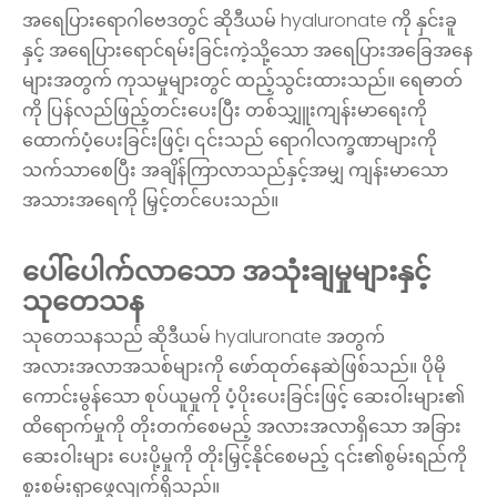
အရေပြားရောဂါဗေဒတွင် ဆိုဒီယမ် hyaluronate ကို နှင်းခူ
နှင့် အရေပြားရောင်ရမ်းခြင်းကဲ့သို့သော အရေပြားအခြေအနေ
များအတွက် ကုသမှုများတွင် ထည့်သွင်းထားသည်။ ရေဓာတ်
ကို ပြန်လည်ဖြည့်တင်းပေးပြီး တစ်သျှူးကျန်းမာရေးကို
ထောက်ပံ့ပေးခြင်းဖြင့်၊ ၎င်းသည် ရောဂါလက္ခဏာများကို
သက်သာစေပြီး အချိန်ကြာလာသည်နှင့်အမျှ ကျန်းမာသော
အသားအရေကို မြှင့်တင်ပေးသည်။
ပေါ်ပေါက်လာသော အသုံးချမှုများနှင့်
သုတေသန
သုတေသနသည် ဆိုဒီယမ် hyaluronate အတွက်
အလားအလာအသစ်များကို ဖော်ထုတ်နေဆဲဖြစ်သည်။ ပိုမို
ကောင်းမွန်သော စုပ်ယူမှုကို ပံ့ပိုးပေးခြင်းဖြင့် ဆေးဝါးများ၏
ထိရောက်မှုကို တိုးတက်စေမည့် အလားအလာရှိသော အခြား
ဆေးဝါးများ ပေးပို့မှုကို တိုးမြှင့်နိုင်စေမည့် ၎င်း၏စွမ်းရည်ကို
စူးစမ်းရှာဖွေလျက်ရှိသည်။