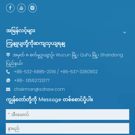
အမြန်လင့်များ
ကြှနျုပျတို့ကိုဆကျသှယျရနျ
အမှတ် ၈ စက်မှုဥယျာဉ်၊ Wucun မြို့၊ QuFu မြို့၊ Shandong

ပြည်နယ်၊
+86-532-6885-2019 / +86-537-3260902

+86- 13562721377

chairman@sdrxsw.com

ကျွန်တော်တို့ကို Message တစ်စောင်ပို့ပါ။