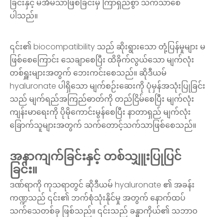
ခြင်းနှင့် မအီမသာဖြစ်ခြင်းမှ ကြာရှည်စွာ သက်သာစေ
ပါသည်။
၎င်း၏ biocompatibility သည် ဆိုးရွားသော တုံ့ပြန်မှုများ မ
ဖြစ်စေကြောင်း သေချာစေပြီး ထိခိုက်လွယ်သော မျက်လုံး
တစ်ရှူးများအတွက် ဘေးကင်းစေသည်။ ဆိုဒီယမ်
hyaluronate ပါရှိသော မျက်စဉ်းဆေးကို ပုံမှန်အသုံးပြုခြင်း
သည် မျက်ရည်အကြည်ဓာတ်ကို တည်ငြိမ်စေပြီး မျက်လုံး
ကျန်းမာရေးကို ပိုမိုကောင်းမွန်စေပြီး နာတာရှည် မျက်လုံး
ခြောက်သူများအတွက် သက်တောင့်သက်သာဖြစ်စေသည်။
အနာကျက်ခြင်းနှင့် တစ်သျှူးပြုပြင်
ခြင်း။
ဒဏ်ရာကို ကုသရာတွင် ဆိုဒီယမ် hyaluronate ၏ အခန်း
ကဏ္ဍသည် ၎င်း၏ ဘက်စုံသုံးနိုင်မှု အတွက် နောက်ထပ်
သက်သေတစ်ခု ဖြစ်သည်။ ၎င်းသည် ခန္ဓာကိုယ်၏ သဘာဝ