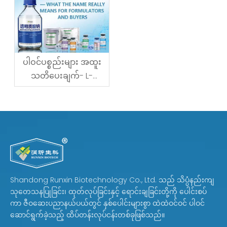
လမ်းညွှန်
ပါဝင်ပစ္စည်းများ အထူး
သတိပေးချက်- L-
Sodium Hyaluronate
— ဖော်မြူလာပေးသူများ
နှင့် ဝယ်ယူသူများအတွက်
အမှန်တကယ်ဆိုလိုသည်
မှာ အဘယ်နည်း။
Shandong Runxin Biotechnology Co., Ltd. သည် သိပ္ပံနည်းကျ
သုတေသနပြုခြင်း၊ ထုတ်လုပ်ခြင်းနှင့် ရောင်းချခြင်းတို့ကို ပေါင်းစပ်
ကာ ဇီဝဆေးပညာနယ်ပယ်တွင် နှစ်ပေါင်းများစွာ ထဲထဲဝင်ဝင် ပါဝင်
ဆောင်ရွက်ခဲ့သည့် ထိပ်တန်းလုပ်ငန်းတစ်ခုဖြစ်သည်။