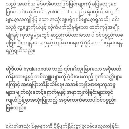
သည် အဆစ်အမြစ်မအီမသာဖြစ်ခြင်းများကို ပြေလျော့စေ
ခြင်းအထိ၊ ဆိုဒီယမ် hyaluronate သည် ခန္ဓာကိုယ်အတွက်
များစွာအကျိုးပြုသော အသုံးချပရိုဂရမ်များစွာရှိသည်။ ၎င်း
သည် လူ့ခန္ဓာကိုယ်နှင့် လိုက်ဖက်ညီမှုရှိသော ထုတ်ကုန်အမျိုး
မျိုးနှင့် ကုသမှုများတွင် ဆည်းကပ်ထားသော ပါဝင်ပစ္စည်းတစ်
ခုဖြစ်ပြီး ကျန်းမာရေးနှင့် ကျန်းမာရေးကို ပိုမိုကောင်းမွန်စေရန်
ရည်ရွယ်သည်။
ဆိုဒီယမ် hyaluronate သည် ၎င်း၏ထူးခြားသော အစိုဓာတ်
ထိန်းထားမှုနှင့် တစ်သျှူးများကို ပံ့ပိုးပေးသည့် ဂုဏ်သတ္တိများ
ကြောင့် အရေပြားထိန်းသိမ်းမှု၊ အဆစ်ကျန်းမာရေးကုသမှု
များ၊ မျက်လုံးစောင့်ရှောက်မှုနှင့် အနာကျက်ခြင်းများတွင်
ကျယ်ပြန့်စွာအသုံးပြုသည့် အစွမ်းထက်သောပါဝင်ပစ္စည်း
ဖြစ်သည်။
၎င်း၏အသုံးပြုမှုများကို ပိုမိုနက်ရှိုင်းစွာ စူးစမ်းလေ့လာခြင်း