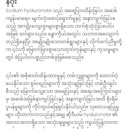
နိဂုံး
Sodium hyaluronate သည် အရေပြားထိန်းခြင်း၊ အဆစ်
ကျန်းမာရေး၊ မျက်လုံးစောင့်ရှောက်မှုနှင့် အနာကျက်ခြင်းစ
သည့် အကျိုးကျေးဇူးများစွာရှိသော ဘက်စုံသုံးဒြပ်ပေါင်း
အဖြစ် ထင်ရှားသည်။ ခန္ဓာကိုယ်အတွင်း သဘာဝအလျောက်
တည်ရှိနေပြီး အမျိုးမျိုးသောတစ်ရှူးများနှင့် လိုက်ဖက်ညီမှုတို့
က ၎င်းကို မြောက်မြားစွာသောထုတ်ကုန်များနှင့် ကုသမှုများ
တွင် စံပြပါဝင်ပစ္စည်းတစ်ခုဖြစ်စေသည်။
၎င်း၏ အစိုဓာတ်ထိန်းထားမှုနှင့် တစ်သျှူးများကို ထောက်ပံ့
ပေးနိုင်သော စွမ်းရည်များကို အသုံးချခြင်းဖြင့် တစ်ဦးချင်း
စီသည် ခြောက်သွေ့သော အရေပြားနှင့် အရေးအကြောင်းများ
မှ အဆစ်အမြစ်နာကျင်ခြင်းနှင့် အနာကျက်ခြင်းအထိ စိုးရိမ်
ပူပန်မှုများကို ကိုင်တွယ်ဖြေရှင်းနိုင်ပါသည်။ သုတေသနပြုမှု
များ တိုးတက်လာသည်နှင့်အမျှ ဆိုဒီယမ် hyaluronate ၏
အလားအလာရှိသော အသုံးချမှုများသည် ကျယ်ပြန့်လာကာ