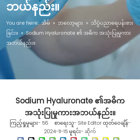
ဘယ်နည်း။
You are here:
အိမ်
»
ဘလော့များ
»
သိပ္ပံပညာရေပန်းစား
ခြင်း။
»
Sodium Hyaluronate ၏ အဓိက အသုံးပြုမှုကား
အဘယ်နည်း။
Sodium Hyaluronate ၏အဓိက
အသုံးပြုမှုကားအဘယ်နည်း။
ကြည့်ရှုမှုများ-
56
စာရေးသူ- Site Editor ထုတ်ဝေချိန်-
2024-11-15 မူရင်း-
ဆိုက်