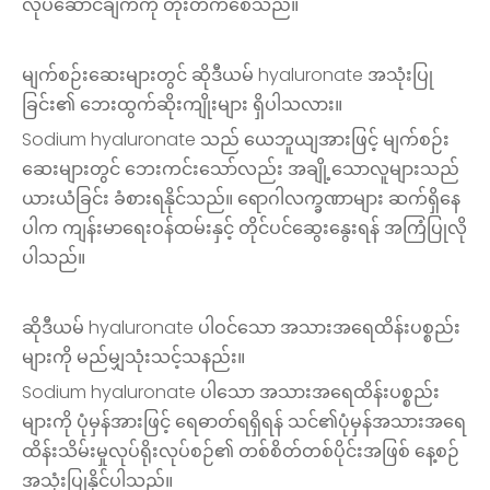
လုပ်ဆောင်ချက်ကို တိုးတက်စေသည်။
မျက်စဉ်းဆေးများတွင် ဆိုဒီယမ် hyaluronate အသုံးပြု
ခြင်း၏ ဘေးထွက်ဆိုးကျိုးများ ရှိပါသလား။
Sodium hyaluronate သည် ယေဘူယျအားဖြင့် မျက်စဉ်း
ဆေးများတွင် ဘေးကင်းသော်လည်း အချို့သောလူများသည်
ယားယံခြင်း ခံစားရနိုင်သည်။ ရောဂါလက္ခဏာများ ဆက်ရှိနေ
ပါက ကျန်းမာရေးဝန်ထမ်းနှင့် တိုင်ပင်ဆွေးနွေးရန် အကြံပြုလို
ပါသည်။
ဆိုဒီယမ် hyaluronate ပါဝင်သော အသားအရေထိန်းပစ္စည်း
များကို မည်မျှသုံးသင့်သနည်း။
Sodium hyaluronate ပါသော အသားအရေထိန်းပစ္စည်း
များကို ပုံမှန်အားဖြင့် ရေဓာတ်ရရှိရန် သင်၏ပုံမှန်အသားအရေ
ထိန်းသိမ်းမှုလုပ်ရိုးလုပ်စဉ်၏ တစ်စိတ်တစ်ပိုင်းအဖြစ် နေ့စဉ်
အသုံးပြုနိုင်ပါသည်။