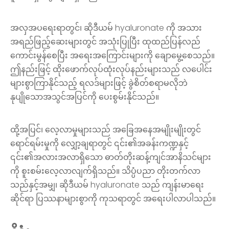
အလှအပရေးရာတွင်၊ ဆိုဒီယမ် hyaluronate ကို အသား
အရည်ဖြည့်ဆေးများတွင် အသုံးပြုပြီး ထုထည်ပြန်လည်
ကောင်းမွန်စေပြီး အရေးအကြောင်းများကို ချောမွေ့စေသည်။
ဤနည်းဖြင့် ထိုးဖောက်လုပ်ထုံးလုပ်နည်းများသည် လပေါင်း
များစွာကြာနိုင်သည့် ရလဒ်များဖြင့် ခွဲစိတ်စရာမလိုဘဲ
နုပျိုသောအသွင်အပြင်ကို ပေးစွမ်းနိုင်သည်။
ထို့အပြင်၊ လေ့လာမှုများသည် အခြေအနေအမျိုးမျိုးတွင်
ရောင်ရမ်းမှုကို လျှော့ချရာတွင် ၎င်း၏အခန်းကဏ္ဍနှင့်
၎င်း၏အလားအလာရှိသော ဓာတ်တိုးဆန့်ကျင်အာနိသင်များ
ကို စူးစမ်းလေ့လာလျက်ရှိသည်။ သိပ္ပံပညာ တိုးတက်လာ
သည်နှင့်အမျှ၊ ဆိုဒီယမ် hyaluronate သည် ကျန်းမာရေး
ဆိုင်ရာ ပြဿနာများစွာကို ကုသရာတွင် အရေးပါလာပါသည်။