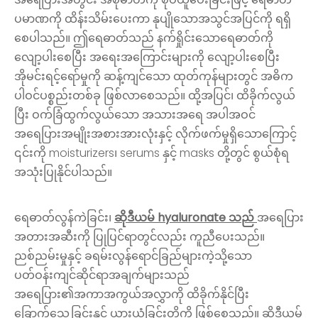
ပမာဏကို ထိန်းသိမ်းပေးကာ နုပျိုသောအသွင်အပြင်ကို ရရှိ
စေပါသည်။ ဤရေဓာတ်သည် နက်ရှိုင်းသောရေဓာတ်ကို
လျော့ပါးစေပြီး အရေးအကြောင်းများကို လျော့ပါးစေပြီး
အိုမင်းရင့်ရော်မှုကို ဆန့်ကျင်သော ထုတ်ကုန်များတွင် အဓိက
ပါဝင်ပစ္စည်းတစ်ခု ဖြစ်လာစေသည်။ ထို့အပြင်၊ ထိခိုက်လွယ်
ပြီး ဝက်ခြံထွက်လွယ်သော အသားအရေ အပါအဝင်
အရေပြားအမျိုးအစားအားလုံးနှင့် လိုက်ဖက်မှုရှိသောကြောင့်
၎င်းကို moisturizers၊ serums နှင့် masks တို့တွင် စွယ်စုံရ
အသုံးပြုနိုင်ပါသည်။
ရေဓာတ်လွန်ကဲခြင်း၊
ဆိုဒီယမ် hyaluronate သည်
အရေပြား
အတားအဆီးကို ပြုပြင်ရာတွင်လည်း ကူညီပေးသည်။
ညစ်ညမ်းမှုနှင့် ခရမ်းလွန်ရောင်ခြည်များကဲ့သို့သော
ပတ်ဝန်းကျင်ဆိုင်ရာအချက်များသည်
အရေပြား၏အကာအကွယ်အလွှာကို ထိခိုက်နိုင်ပြီး
ခြောက်သွေ့ခြင်းနှင့် ယားယံခြင်းတို့ကို ဖြစ်စေသည်။ ဆိုဒီယမ်