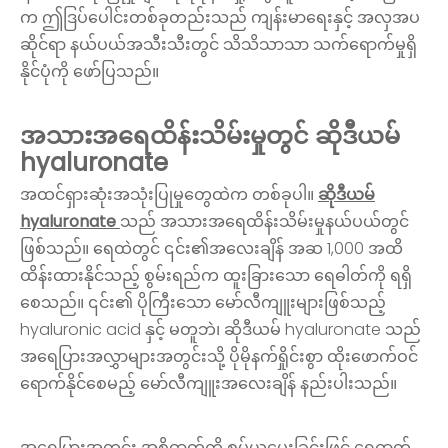
က ဤဒြပ်ပေါင်းတစ်ခုတည်းသည် ကျန်းမာရေးနှင့် အလှအပ
ဆိုင်ရာ နယ်ပယ်အသီးသီးတွင် သိသိသာသာ သက်ရောက်မှုရှိ
နိုင်ပုံကို ဖော်ပြသည်။
အသားအရေထိန်းသိမ်းမှုတွင် ဆိုဒီယမ်
hyaluronate
အထင်ရှားဆုံးအသုံးပြုမှုတွေထဲက တစ်ခုပါ။
ဆိုဒီယမ်
hyaluronate
သည် အသားအရေထိန်းသိမ်းမှုနယ်ပယ်တွင်
ဖြစ်သည်။ ရေထဲတွင် ၎င်း၏အလေးချိန် အဆ 1,000 အထိ
ထိန်းထားနိုင်သည့် စွမ်းရည်က ထူးခြားသော ရေဓါတ်ကို ရရှိ
စေသည်။ ၎င်း၏ ပိုကြီးသော မော်လီကျူးများဖြစ်သည့်
hyaluronic acid နှင့် မတူဘဲ၊ ဆိုဒီယမ် hyaluronate သည်
အရေပြားအလွှာများအတွင်းသို့ ပိုမိုနက်ရှိုင်းစွာ ထိုးဖောက်ဝင်
ရောက်နိုင်စေမည့် မော်လီကျူးအလေးချိန် နည်းပါးသည်။
အရေပြားအတွင်း အစိုဓာတ်ကို စုပ်ယူပေးခြင်းဖြင့် ရေဓာတ်