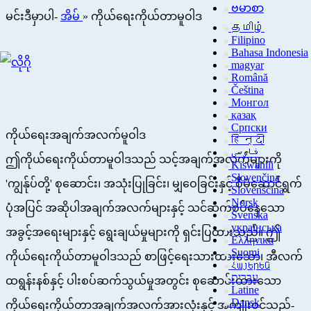
ဗမာစာ
မင်းဒီမှာပါ-
အိမ်
»
ကိုယ်ရေးကိုယ်တာမူဝါဒ
தமிழ்
Filipino
Bahasa Indonesia
magyar
Română
Čeština
Монгол
қазақ
Српски
ကိုယ်ရေးအချက်အလက်မူဝါဒ
हिन्दी
فارسی
ဤကိုယ်ရေးကိုယ်တာမူဝါဒသည် သင့်အချက်အလက်များကို
Kiswahili
Slovenčina
'ကျွန်ုပ်တို့' စုဆောင်း၊ အသုံးပြုခြင်း၊ မျှဝေခြင်းနှင့် စီမံဆောင်ရွက်
Slovenščina
Norsk
ပုံအပြင် အဆိုပါအချက်အလက်များနှင့် သင်ဆက်စပ်နေသော
Svenska
українська
အခွင့်အရေးများနှင့် ရွေးချယ်မှုများကို ရှင်းပြထားသည်။ ဤ
Ελληνικά
Suomi
ကိုယ်ရေးကိုယ်တာမူဝါဒသည် စာဖြင့်ရေးသားထားသော၊ အီလက်
Հայերեն
עברית
ထရွန်းနစ်နှင့် ပါးစပ်ဆက်သွယ်မှုအတွင်း စုဆောင်းထားသော
Latine
Dansk
ကိုယ်ရေးကိုယ်တာအချက်အလက်အားလုံးနှင့် အကျုံးဝင်သည်-