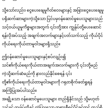
သို့သော်လည်း၊ ငွေပေးချေမှုဂိတ်ဝေးများနှင့် အခြားငွေပေးချေမှု
ပရိုဆက်ဆာများကဲ့သို့သော ပြင်ပမှဝန်ဆောင်မှုပေးသူများသည်
သင့်ဝယ်ယူမှုကိစ္စများအတွက် ၎င်းတို့အား ကျွန်ုပ်တို့ပေးဆောင်
ရန်လိုအပ်သည့် အချက်အလက်များနှင့်ပတ်သက်သည့် ကိုယ်ပိုင်
ကိုယ်ရေးကိုယ်တာမူဝါဒများရှိသည်။
ဤဝန်ဆောင်မှုပေးသူများနှင့်စပ်လျဉ်း၍
သင်၏ကိုယ်ရေးကိုယ်တာအချက်အလက်များကို ၎င်းတို့မည်
ကဲ့သို့ဆက်ဆံမည်ကို နားလည်နိုင်စေရန် ၎င်း
တို့၏ကိုယ်ရေးကိုယ်တာမူဝါဒများကို ဂရုတစိုက်ဖတ်ရှုရန်
အကြံပြုအပ်ပါသည်။
အချို့သော ဝန်ဆောင်မှုပေးသူများ တည်ရှိနိုင်သည် သို့မဟုတ်
သင့်နှင့် ကျွန်ုပ်တို့နှင့် ကွဲပြားသော တရားစီရင်ပိုင်ခွင့်တွင် တည်ရှိ