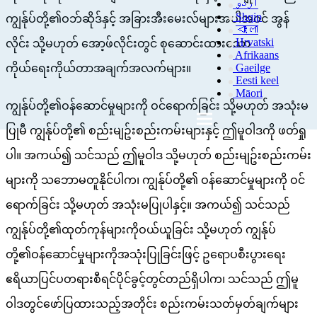
اردو
Shqip
ကျွန်ုပ်တို့၏ဝဘ်ဆိုဒ်နှင့် အခြားအီးမေးလ်များအပါအဝင် အွန်
বাংলা
Hrvatski
လိုင်း သို့မဟုတ် အော့ဖ်လိုင်းတွင် စုဆောင်းထားသော
Afrikaans
Gaeilge
ကိုယ်ရေးကိုယ်တာအချက်အလက်များ။
Eesti keel
Māori
ကျွန်ုပ်တို့၏ဝန်ဆောင်မှုများကို ဝင်ရောက်ခြင်း သို့မဟုတ် အသုံးမ
ပြုမီ ကျွန်ုပ်တို့၏ စည်းမျဥ်းစည်းကမ်းများနှင့် ဤမူဝါဒကို ဖတ်ရှု
ပါ။ အကယ်၍ သင်သည် ဤမူဝါဒ သို့မဟုတ် စည်းမျဥ်းစည်းကမ်း
များကို သဘောမတူနိုင်ပါက၊ ကျွန်ုပ်တို့၏ ဝန်ဆောင်မှုများကို ဝင်
ရောက်ခြင်း သို့မဟုတ် အသုံးမပြုပါနှင့်။ အကယ်၍ သင်သည်
ကျွန်ုပ်တို့၏ထုတ်ကုန်များကိုဝယ်ယူခြင်း သို့မဟုတ် ကျွန်ုပ်
တို့၏ဝန်ဆောင်မှုများကိုအသုံးပြုခြင်းဖြင့် ဥရောပစီးပွားရေး
ဧရိယာပြင်ပတရားစီရင်ပိုင်ခွင့်တွင်တည်ရှိပါက၊ သင်သည် ဤမူ
ဝါဒတွင်ဖော်ပြထားသည့်အတိုင်း စည်းကမ်းသတ်မှတ်ချက်များ