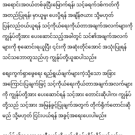
အရောင်းအ၀ယ်တစ်ခုပြီးမြောက်ရန်၊ သင့်ခရက်ဒစ်ကတ်ကို
အတည်ပြုရန်၊ မှာယူမှု၊ ပေးပို့ရန် အချိန်ဇယား သို့မဟုတ်
ပြန်လည်ဝယ်ယူရန် သင့်ကိုယ်ရေးကိုယ်တာအချက်အလက်များကို
ကျွန်ုပ်တို့အား ပေးဆောင်သည့်အခါတွင် သင်၏အချက်အလက်
များကို စုဆောင်းရယူပြီး ၎င်းကို အဆုံးတိုင်အောင် အသုံးပြုရန်
သင်သဘောတူသည်ဟု ကျွန်ုပ်တို့ယူဆပါသည်။
စျေးကွက်ရှာဖွေရေး ရည်ရွယ်ချက်များကဲ့သို့သော အခြား
အကြောင်းပြချက်ဖြင့် သင့်ကိုယ်ရေးကိုယ်တာအချက်အလက်များ
ကို ကျွန်ုပ်တို့အား ပေးဆောင်ရန် သင့်အား တောင်းဆိုပါက၊ ကျွန်ုပ်
တို့သည် သင့်အား အမြန်ခွင့်ပြုချက်အတွက် တိုက်ရိုက်တောင်းဆို
မည် သို့မဟုတ် ငြင်းပယ်ရန် အခွင့်အရေးပေးပါမည်။