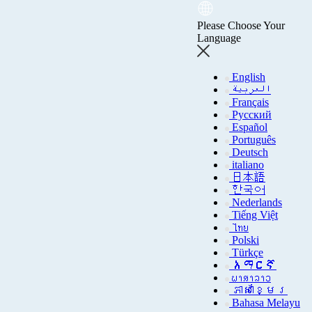
Please Choose Your
Language
English
العربية
Français
Русский
Español
Português
Deutsch
italiano
日本語
한국어
Nederlands
Tiếng Việt
ကိုယ်ရေးအချက်အလက်မူ
ไทย
Polski
Türkçe
አማርኛ
ພາສາລາວ
ဝါဒ
ភាសាខ្មែរ
Bahasa Melayu