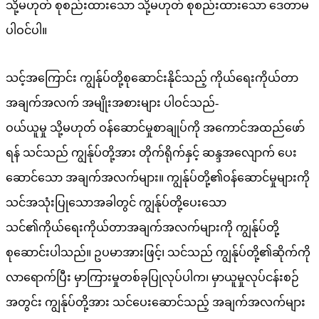
သို့မဟုတ် စုစည်းထားသော သို့မဟုတ် စုစည်းထားသော ဒေတာမ
ပါဝင်ပါ။
သင့်အကြောင်း ကျွန်ုပ်တို့စုဆောင်းနိုင်သည့် ကိုယ်ရေးကိုယ်တာ
အချက်အလက် အမျိုးအစားများ ပါဝင်သည်-
ဝယ်ယူမှု သို့မဟုတ် ဝန်ဆောင်မှုစာချုပ်ကို အကောင်အထည်ဖော်
ရန် သင်သည် ကျွန်ုပ်တို့အား တိုက်ရိုက်နှင့် ဆန္ဒအလျောက် ပေး
ဆောင်သော အချက်အလက်များ။ ကျွန်ုပ်တို့၏ဝန်ဆောင်မှုများကို
သင်အသုံးပြုသောအခါတွင် ကျွန်ုပ်တို့ပေးသော
သင်၏ကိုယ်ရေးကိုယ်တာအချက်အလက်များကို ကျွန်ုပ်တို့
စုဆောင်းပါသည်။ ဥပမာအားဖြင့်၊ သင်သည် ကျွန်ုပ်တို့၏ဆိုက်ကို
လာရောက်ပြီး မှာကြားမှုတစ်ခုပြုလုပ်ပါက၊ မှာယူမှုလုပ်ငန်းစဉ်
အတွင်း ကျွန်ုပ်တို့အား သင်ပေးဆောင်သည့် အချက်အလက်များ