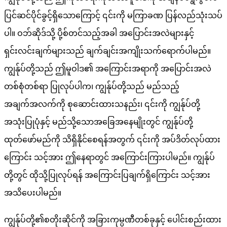
ပြင်ဆင်ပိုင်ခွင့်ရှိသောကြောင့် ၎င်းကို မကြာခဏ ပြန်လည်သုံးသပ်
ပါ။ ဝဘ်ဆိုဒ်သို့ ပို့စ်တင်သည့်အခါ အပြောင်းအလဲများနှင့်
ရှင်းလင်းချက်များသည် ချက်ချင်းအကျိုးသက်ရောက်ပါမည်။
ကျွန်ုပ်တို့သည် ဤမူဝါဒ၏ အကြောင်းအရာကို အပြောင်းအလဲ
တစ်စုံတစ်ရာ ပြုလုပ်ပါက၊ ကျွန်ုပ်တို့သည် မည်သည့်
အချက်အလက်ကို စုဆောင်းထားသနည်း၊ ၎င်းကို ကျွန်ုပ်တို့
အသုံးပြုပုံနှင့် မည်သို့သောအခြေအနေမျိုးတွင် ကျွန်ုပ်တို့
ထုတ်ဖော်မည်ကို သိရှိနိုင်စေရန်အတွက် ၎င်းကို အပ်ဒိတ်လုပ်ထား
ကြောင်း သင့်အား ဤနေရာတွင် အကြောင်းကြားပါမည်။ ကျွန်ုပ်
တို့တွင် ထိုသို့ပြုလုပ်ရန် အကြောင်းပြချက်ရှိကြောင်း သင့်အား
အသိပေးပါမည်။
ကျွန်ုပ်တို့၏စတိုးဆိုင်ကို အခြားကုမ္ပဏီတစ်ခုနှင့် ပေါင်းစည်းထား