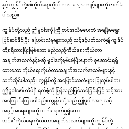
နှင့် ကျွန်ုပ်တို့၏ကိုယ်ရေးကိုယ်တာအလေ့အကျင့်များကို လက်ခံ
ပါသည်။
ကျွန်ုပ်တို့သည် ဤမူဝါဒကို ကြိုတင်အသိမပေးဘဲ အချိန်မရွေး
ပြင်ဆင်နိုင်ပြီး၊ ပြောင်းလဲမှုများသည် သင့်နှင့်ပတ်သက်၍ ကျွန်ုပ်
တို့ရရှိထားပြီးဖြစ်သော မည်သည့်ကိုယ်ရေးကိုယ်တာ
အချက်အလက်နှင့်မဆို မူဝါဒကိုမွမ်းမံပြီးနောက် စုဆောင်းရရှိ
ထားသော ကိုယ်ရေးကိုယ်တာအချက်အလက်အသစ်များနှင့်
သက်ဆိုင်ပါသည်။ ကျွန်ုပ်တို့ အပြောင်းအလဲများ ပြုလုပ်ပါက၊
ဤမူဝါဒ၏ ထိပ်ရှိ ရက်စွဲကို ပြန်လည်ပြင်ဆင်ခြင်းဖြင့် သင့်အား
အကြောင်းကြားပါမည်။ ကျွန်ုပ်တို့သည် ဤမူဝါဒအရ သင့်
အခွင့်အရေးများကို သက်ရောက်မှုရှိသော
သင်၏ကိုယ်ရေးကိုယ်တာအချက်အလက်များကို ကျွန်ုပ်တို့