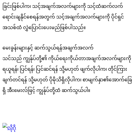
ခြင်းဖြစ်ပါက၊ သင့်အချက်အလက်များကို သင့်ထံဆက်လက်
ရောင်းချနိုင်စေရန်အတွက် သင့်အချက်အလက်များကို ပိုင်ရှင်
အသစ်ထံ လွှဲပြောင်းပေးမည်ဖြစ်ပါသည်။
မေးခွန်းများနှင့် ဆက်သွယ်ရန်အချက်အလက်
သင်သည် ကျွန်ုပ်တို့၏ ကိုယ်ရေးကိုယ်တာအချက်အလက်များကို
ရယူရန်၊ ပြင်ရန်၊ ပြင်ဆင်ရန် သို့မဟုတ် ဖျက်လိုပါက၊ တိုင်ကြား
ချက်တင်ရန် သို့မဟုတ် ပိုမိုသိရှိလိုပါက၊ စာမျက်နှာ၏အောက်ခြေ
ရှိ အီးမေးလ်ဖြင့် ကျွန်ုပ်တို့ထံ ဆက်သွယ်ပါ။