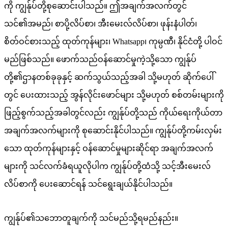
ကို ကျွန်ုပ်တို့စုဆောင်းပါသည်။ ဤအချက်အလက်တွင်
သင်၏အမည်၊ စာပို့လိပ်စာ၊ အီးမေးလ်လိပ်စာ၊ ဖုန်းနံပါတ်၊
စိတ်ဝင်စားသည့် ထုတ်ကုန်များ၊ Whatsapp၊ ကုမ္ပဏီ၊ နိုင်ငံတို့ ပါဝင်
မည်ဖြစ်သည်။ ဖောက်သည်ဝန်ဆောင်မှုကဲ့သို့သော ကျွန်ုပ်
တို့၏ဌာနတစ်ခုခုနှင့် ဆက်သွယ်သည့်အခါ သို့မဟုတ် ဆိုက်ပေါ်
တွင် ပေးထားသည့် အွန်လိုင်းဖောင်များ သို့မဟုတ် စစ်တမ်းများကို
ဖြည့်စွက်သည့်အခါတွင်လည်း ကျွန်ုပ်တို့သည် ကိုယ်ရေးကိုယ်တာ
အချက်အလက်များကို စုဆောင်းနိုင်ပါသည်။ ကျွန်ုပ်တို့ကမ်းလှမ်း
သော ထုတ်ကုန်များနှင့် ဝန်ဆောင်မှုများဆိုင်ရာ အချက်အလက်
များကို သင်လက်ခံရယူလိုပါက ကျွန်ုပ်တို့ထံသို့ သင့်အီးမေးလ်
လိပ်စာကို ပေးဆောင်ရန် သင်ရွေးချယ်နိုင်ပါသည်။
ကျွန်ုပ်၏သဘောတူချက်ကို သင်မည်သို့ရမည်နည်း။