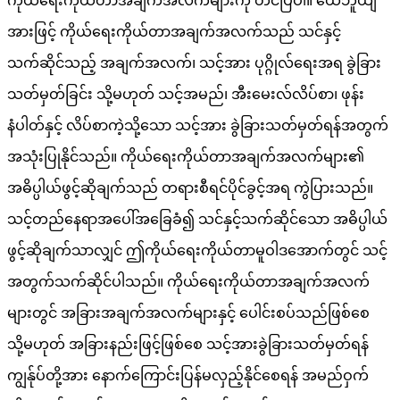
ကိုယ်ရေးကိုယ်တာအချက်အလက်များကို တင်ပြပါ။ ယေဘူယျ
အားဖြင့် ကိုယ်ရေးကိုယ်တာအချက်အလက်သည် သင်နှင့်
သက်ဆိုင်သည့် အချက်အလက်၊ သင့်အား ပုဂ္ဂိုလ်ရေးအရ ခွဲခြား
သတ်မှတ်ခြင်း သို့မဟုတ် သင့်အမည်၊ အီးမေးလ်လိပ်စာ၊ ဖုန်း
နံပါတ်နှင့် လိပ်စာကဲ့သို့သော သင့်အား ခွဲခြားသတ်မှတ်ရန်အတွက်
အသုံးပြုနိုင်သည်။ ကိုယ်ရေးကိုယ်တာအချက်အလက်များ၏
အဓိပ္ပါယ်ဖွင့်ဆိုချက်သည် တရားစီရင်ပိုင်ခွင့်အရ ကွဲပြားသည်။
သင့်တည်နေရာအပေါ်အခြေခံ၍ သင်နှင့်သက်ဆိုင်သော အဓိပ္ပါယ်
ဖွင့်ဆိုချက်သာလျှင် ဤကိုယ်ရေးကိုယ်တာမူဝါဒအောက်တွင် သင့်
အတွက်သက်ဆိုင်ပါသည်။ ကိုယ်ရေးကိုယ်တာအချက်အလက်
များတွင် အခြားအချက်အလက်များနှင့် ပေါင်းစပ်သည်ဖြစ်စေ
သို့မဟုတ် အခြားနည်းဖြင့်ဖြစ်စေ သင့်အားခွဲခြားသတ်မှတ်ရန်
ကျွန်ုပ်တို့အား နောက်ကြောင်းပြန်မလှည့်နိုင်စေရန် အမည်ဝှက်