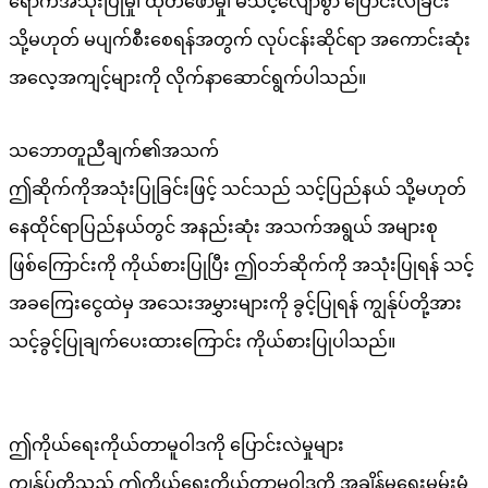
ရောက်အသုံးပြုမှု၊ ထုတ်ဖော်မှု၊ မသင့်လျော်စွာ ပြောင်းလဲခြင်း
သို့မဟုတ် မပျက်စီးစေရန်အတွက် လုပ်ငန်းဆိုင်ရာ အကောင်းဆုံး
အလေ့အကျင့်များကို လိုက်နာဆောင်ရွက်ပါသည်။
သဘောတူညီချက်၏အသက်
ဤဆိုက်ကိုအသုံးပြုခြင်းဖြင့် သင်သည် သင့်ပြည်နယ် သို့မဟုတ်
နေထိုင်ရာပြည်နယ်တွင် အနည်းဆုံး အသက်အရွယ် အများစု
ဖြစ်ကြောင်းကို ကိုယ်စားပြုပြီး ဤဝဘ်ဆိုက်ကို အသုံးပြုရန် သင့်
အခကြေးငွေထဲမှ အသေးအမွှားများကို ခွင့်ပြုရန် ကျွန်ုပ်တို့အား
သင့်ခွင့်ပြုချက်ပေးထားကြောင်း ကိုယ်စားပြုပါသည်။
ဤကိုယ်ရေးကိုယ်တာမူဝါဒကို ပြောင်းလဲမှုများ
ကျွန်ုပ်တို့သည် ဤကိုယ်ရေးကိုယ်တာမူဝါဒကို အချိန်မရွေးမွမ်းမံ