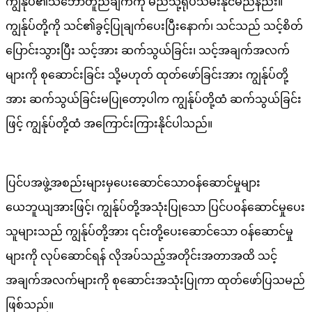
ကျွန်ုပ်၏သဘောတူညီချက်ကို မည်သို့ရုပ်သိမ်းနိုင်မည်နည်း။
ကျွန်ုပ်တို့ကို သင်၏ခွင့်ပြုချက်ပေးပြီးနောက်၊ သင်သည် သင့်စိတ်
ပြောင်းသွားပြီး သင့်အား ဆက်သွယ်ခြင်း၊ သင့်အချက်အလက်
များကို စုဆောင်းခြင်း သို့မဟုတ် ထုတ်ဖော်ခြင်းအား ကျွန်ုပ်တို့
အား ဆက်သွယ်ခြင်းမပြုတော့ပါက ကျွန်ုပ်တို့ထံ ဆက်သွယ်ခြင်း
ဖြင့် ကျွန်ုပ်တို့ထံ အကြောင်းကြားနိုင်ပါသည်။
ပြင်ပအဖွဲ့အစည်းများမှပေးဆောင်သောဝန်ဆောင်မှုများ
ယေဘူယျအားဖြင့်၊ ကျွန်ုပ်တို့အသုံးပြုသော ပြင်ပဝန်ဆောင်မှုပေး
သူများသည် ကျွန်ုပ်တို့အား ၎င်းတို့ပေးဆောင်သော ဝန်ဆောင်မှု
များကို လုပ်ဆောင်ရန် လိုအပ်သည့်အတိုင်းအတာအထိ သင့်
အချက်အလက်များကို စုဆောင်းအသုံးပြုကာ ထုတ်ဖော်ပြသမည်
ဖြစ်သည်။