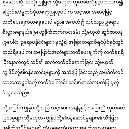
စုဆောင်းပုံ၊ အသုံးပြုခြင်း သို့မဟုတ် ထုတ်ဖော်ပုံနှင့်ပတ်သက်၍
ပြောင်းလဲမှုတစ်စုံတစ်ရာပြုလုပ်ပါက သင့်အား အဆင့်မြင့်
သတိပေးချက်တစ်ခုပေးပါမည်။ အကယ်၍ သင်သည် ဥရောပ
စီးပွားရေးနယ်မြေ၊ ယူနိုက်တက်ကင်းဒမ်း သို့မဟုတ် ဆွစ်ဇာလန်
(စုပေါင်း 'ဥရောပနိုင်ငံများ') မှလွဲ၍ အခြားတရားစီရင်ပိုင်ခွင့်တွင်
တည်ရှိနေပါက၊ အပြောင်းအလဲများသတိပေးချက်ကို လက်ခံရရှိ
ပြီးနောက်တွင် သင်၏ ဆက်လက်ဝင်ရောက်ခြင်း သို့မဟုတ်
ကျွန်ုပ်တို့၏ဝန်ဆောင်မှုများကို အသုံးပြုခြင်းသည် အပ်ဒိတ်လုပ်
ထားသောမူဝါဒကို လက်ခံကြောင်း သင်၏အသိအမှတ်ပြုမှုကို
ခံယူစေသည်။
ထို့အပြင်၊ ကျွန်ုပ်တို့သည် သင့်အား အချိန်နှင့်တပြေးညီ ထုတ်ဖော်
ပြသမှုများ သို့မဟုတ် ကျွန်ုပ်တို့၏ဝန်ဆောင်မှုများ၏ သီးခြား
အစိတ်အပိုင်းများ၏ ကိုယ်ရေးကိုယ်တာအချက်အလက်များ