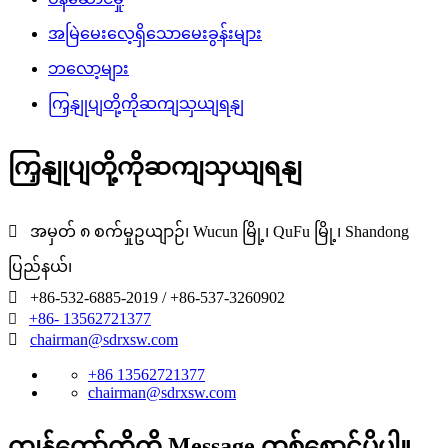
အမြဲမေးလေ့ရှိသောမေးခွန်းများ
ဘလော့များ
ကြှနျုပျတို့ကိုဆကျသှယျရနျ
ကြှနျုပျတို့ကိုဆကျသှယျရနျ

အမှတ် ၈ စက်မှုဥယျာဉ်၊ Wucun မြို့၊ QuFu မြို့၊ Shandong
ပြည်နယ်၊

+86-532-6885-2019 / +86-537-3260902
+86- 13562721377


chairman@sdrxsw.com
+86 13562721377
chairman@sdrxsw.com
ကျွန်တော်တို့ကို Message တစ်စောင်ပို့ပါ။