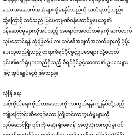
သော အဆောက်အအုံများ ရှိနေနိုင်သည်ကို သတိရသင့်သည်။
ထို့ကြောင့် သင်သည် ပြင်ပကုမ္ပဏီဝန်ဆောင်မှုပေးသူ၏
ဝန်ဆောင်မှုများလိုအပ်သည့် အရောင်းအ၀ယ်တစ်ခုကို ဆက်လက်
လုပ်ဆောင်ရန် ဆုံးဖြတ်ပါက၊ သင်၏အချက်အလက်များကို ပံ့ပိုး
ပေးသူတည်ရှိသည့် တရားစီရင်ပိုင်ခွင့်ဥပဒေများ သို့မဟုတ်
၎င်း၏စက်ရုံများတည်ရှိသည့် စီရင်ပိုင်ခွင့်အာဏာ၏ ဥပဒေများ
ဖြင့် အုပ်ချုပ်မည်ဖြစ်သည်။
လုံခြုံရေး
သင့်ကိုယ်ရေးကိုယ်တာဒေတာကို ကာကွယ်ရန်၊ ကျွန်ုပ်တို့သည်
ကျိုးကြောင်းဆီလျော်သော ကြိုတင်ကာကွယ်မှုများကို
လုပ်ဆောင်ပြီး ၎င်းကို မဆုံးရှုံးစေရန်၊ အလွဲသုံးစားလုပ်မှု၊ ဝင်