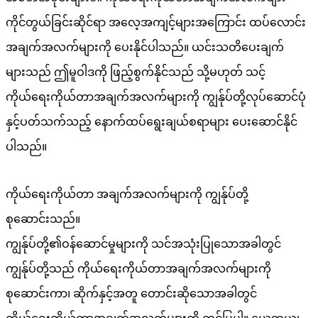
ကိုင်တွယ်ခြင်းဆိုင်ရာ အလေ့အကျင့်များအကြောင်း ထပ်လောင်း
အချက်အလက်များကို ပေးနိုင်ပါသည်။ ယင်းသတိပေးချက်
များသည် ဤမူဝါဒကို ဖြည့်စွက်နိုင်သည် သို့မဟုတ် သင့်
ကိုယ်ရေးကိုယ်တာအချက်အလက်များကို ကျွန်ုပ်တို့လုပ်ဆောင်ပုံ
နှင့်ပတ်သက်သည့် နောက်ထပ်ရွေးချယ်စရာများ ပေးဆောင်နိုင်
ပါသည်။
ကိုယ်ရေးကိုယ်တာ အချက်အလက်များကို ကျွန်ုပ်တို့
စုဆောင်းသည်။
ကျွန်ုပ်တို့၏ဝန်ဆောင်မှုများကို သင်အသုံးပြုသောအခါတွင်
ကျွန်ုပ်တို့သည် ကိုယ်ရေးကိုယ်တာအချက်အလက်များကို
စုဆောင်းကာ၊ ဆိုက်နှင့်အတူ တောင်းဆိုသောအခါတွင်