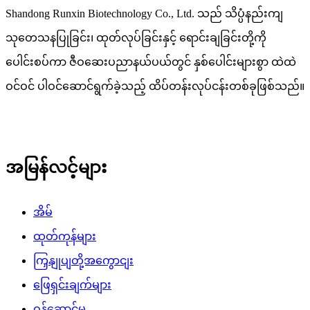
Shandong Runxin Biotechnology Co., Ltd. သည် သိပ္ပံနည်းကျ
သုတေသနပြုခြင်း၊ ထုတ်လုပ်ခြင်းနှင့် ရောင်းချခြင်းတို့ကို
ပေါင်းစပ်ကာ ဇီဝဆေးပညာနယ်ပယ်တွင် နှစ်ပေါင်းများစွာ ထဲထဲ
ဝင်ဝင် ပါဝင်ဆောင်ရွက်ခဲ့သည့် ထိပ်တန်းလုပ်ငန်းတစ်ခုဖြစ်သည်။
အမြန်လင့်များ
အိမ်
ထုတ်ကုန်များ
ကြှနျုပျတို့အကွောငျး
ဖြေရှင်းချက်များ
ဝန်ဆောင်မှု