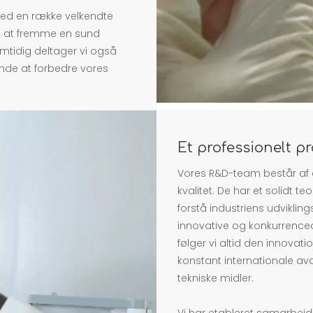
med en række velkendte
ab at fremme en sund
amtidig deltager vi også
nde at forbedre vores
Et professionelt 
Vores R&D-team består af e
kvalitet. De har et solidt t
forstå industriens udvikli
innovative og konkurrenced
følger vi altid den innovat
konstant internationale av
tekniske midler.