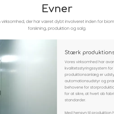
Evner
 virksomhed, der har været dybt involveret inden for biome
forskning, produktion og salg.
Stærk produktions
Vores virksomhed har avan
kvalitetsstyringssystem for
produktionsanlæg er udsty
automationsudstyr og pr
behovene for storproduktion
for at sikre, at hvert ab fa
standarder.
Med hensyn til produktion h