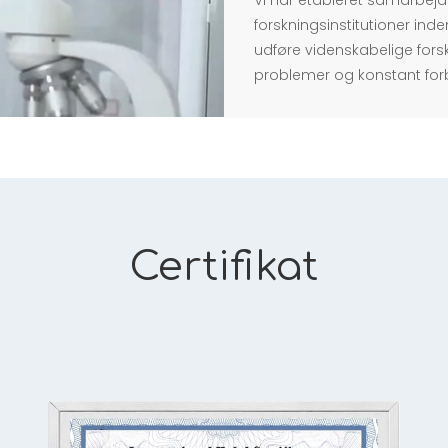
Vi har etableret samarbej
forskningsinstitutioner inde
udføre videnskabelige forsk
problemer og konstant for
Certifikat