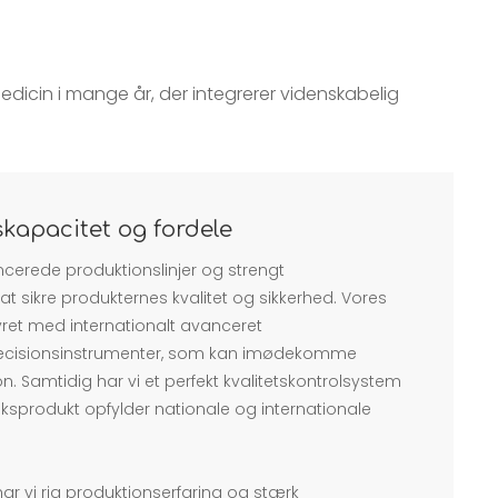
dicin i mange år, der integrerer videnskabelig
kapacitet og fordele
cerede produktionslinjer og strengt
 at sikre produkternes kvalitet og sikkerhed. Vores
ret med internationalt avanceret
æcisionsinstrumenter, som kan imødekomme
. Samtidig har vi et perfekt kvalitetskontrolsystem
briksprodukt opfylder nationale og internationale
ar vi rig produktionserfaring og stærk