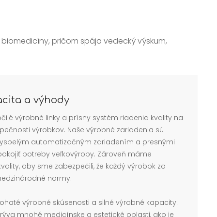
ti biomedicíny, pričom spája vedecký výskum,
acita a výhody
lé výrobné linky a prísny systém riadenia kvality na
zpečnosti výrobkov. Naše výrobné zariadenia sú
yspelým automatizačným zariadením a presnými
spokojiť potreby veľkovýroby. Zároveň máme
vality, aby sme zabezpečili, že každý výrobok zo
medzinárodné normy.
haté výrobné skúsenosti a silné výrobné kapacity.
ýva mnohé medicínske a estetické oblasti, ako je