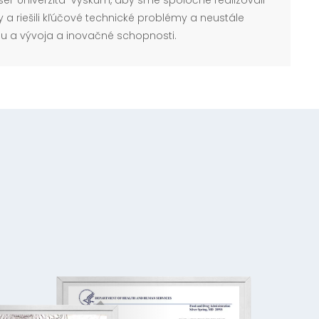
ysel-Univerzita-Výskum, aby sme spoločne realizovali
a riešili kľúčové technické problémy a neustále
mu a vývoja a inovačné schopnosti.