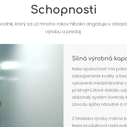
Schopnosti
podnik, ktorý sa už mnoho rokov hlboko angažuje v oblas
výrobu a predaj.
Silná výrobná kap
Naša spoločnosť má pokroči
zabezpečenie kvality a be
vybavené medzinárodne v
prístrojmi, ktoré dokážu u
dokonalý systém kontroly k
závodu spĺňa národné a 
Z hľadiska výroby máme bo
Naša produktová rada pokr