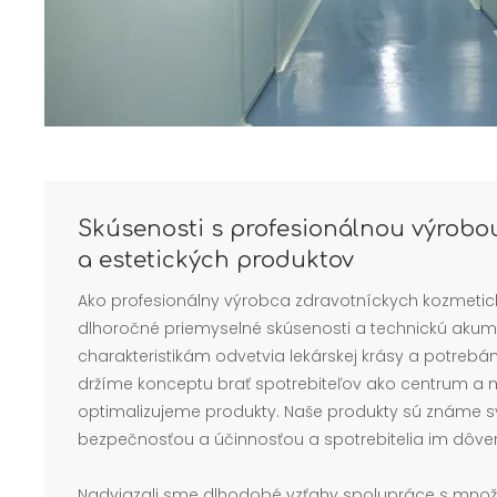
Skúsenosti s profesionálnou výrob
a estetických produktov
Ako profesionálny výrobca zdravotníckych kozmet
dlhoročné priemyselné skúsenosti a technickú akum
charakteristikám odvetvia lekárskej krásy a potrebá
držíme konceptu brať spotrebiteľov ako centrum a 
optimalizujeme produkty. Naše produkty sú známe sv
bezpečnosťou a účinnosťou a spotrebitelia im dôveru
Nadviazali sme dlhodobé vzťahy spolupráce s mn