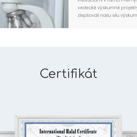
inštitúciami v rámci Priem
vedecké výskumné projekty 
zlepšovali našu silu výsku
Certifikát