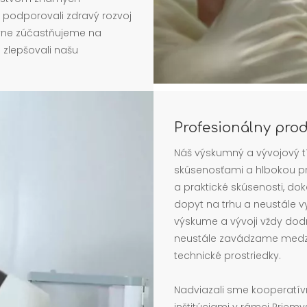
e podporovali zdravý rozvoj
ívne zúčastňujeme na
 zlepšovali našu
Profesionálny pro
Náš výskumný a vývojový 
skúsenosťami a hlbokou pro
a praktické skúsenosti, do
dopyt na trhu a neustále v
výskume a vývoji vždy dod
neustále zavádzame medz
technické prostriedky.
Nadviazali sme kooperatí