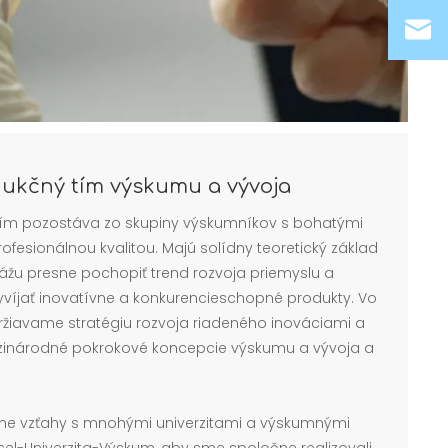
dukčný tím výskumu a vývoja
tím pozostáva zo skupiny výskumníkov s bohatými
fesionálnou kvalitou. Majú solídny teoretický základ
kážu presne pochopiť trend rozvoja priemyslu a
yvíjať inovatívne a konkurencieschopné produkty. Vo
ržiavame stratégiu rozvoja riadeného inováciami a
inárodné pokrokové koncepcie výskumu a vývoja a
vne vzťahy s mnohými univerzitami a výskumnými