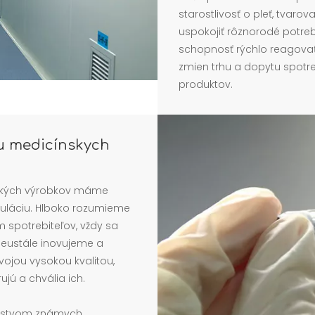
starostlivosť o pleť, tvarov
uspokojiť rôznorodé potre
schopnosť rýchlo reagovať
zmien trhu a dopytu spotr
produktov.
ou medicínskych
ických výrobkov máme
uláciu. Hlboko rozumieme
m spotrebiteľov, vždy sa
neustále inovujeme a
ojou vysokou kvalitou,
jú a chvália ich.
ožstvom známych