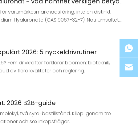
a standarden. Fragment med mycket låg molekylvikt
Ingrediens Spotlight: L-natriumhyaluronat - vad namnet verkligen betyder för formulerare och köpare
roende på struktur och produktionsmetod.
 för varumärkesmarknadsföring, inte en distinkt
och påståendet.
Sodium Hyaluronate (CAS 9067-32-7). Natriumsaltet
 dess högre löslighet och nästan neutrala pH.
nte namngivning. Flerviktsformuleringar (hög-,
ndard, eftersom varje serie påverkar olika hudlager.
ulärt 2026: 5 nyckeldrivrutiner
MW, glukuronsyrahalt, proteinrester, endotoxin,
 vid torkning. Betygsanpassning och certifieringar
? Fem drivkrafter förklarar boomen: bioteknik,
d av flera kvaliteter och reglering.
t: 2026 B2B-guide
lekyl, två syra-bastillstånd. Klipp igenom tre
tioner och sex inköpsfrågor.