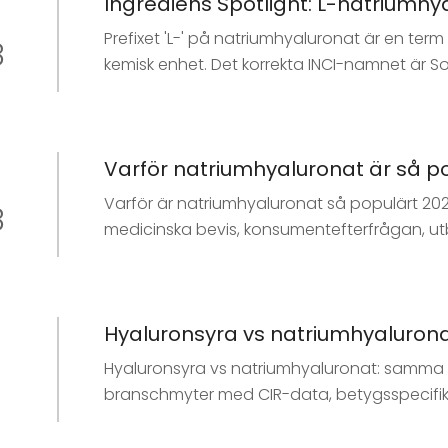
Flerviktsformuleringar är den professionell
(<20 kDa) kan vara pro-inflammatoriska be
Prefixet 'L-' på natriumhyaluronat är en term
8
Formulatorer bör matcha MW till målskiktet 
kemisk enhet. Det korrekta INCI-namnet är 
föredras framför den fria syran på grund av
Prestanda beror på molekylviktsfördelning, i
medel- och lågmolekylviktsfraktioner) är sta
Varför natriumhyaluronat är så pop
Inköp kräver verifiering av CoA-parametrar: 
tungmetaller, mikrobiella gränser och förlust
Varför är natriumhyaluronat så populärt 2026
8
är viktiga.
medicinska bevis, konsumentefterfrågan, utbu
Hyaluronsyra vs natriumhyalurona
Hyaluronsyra vs natriumhyaluronat: samma mo
branschmyter med CIR-data, betygsspecifika