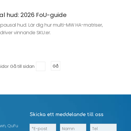
l hud: 2026 FoU-guide
pausal hud. Lär dig hur multi-MW HA-matriser,
driver vinnande SKU:er.
sidor Gå till sidan
Gå
Skicka ett meddelande till oss
own, QuFu