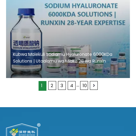
Kubwa Molekuli Sodiamu Hyaluronate 6000KDa
Solutions | Utaalamu wa Miaka 28 wa Runxin
...
1
2
3
4
10