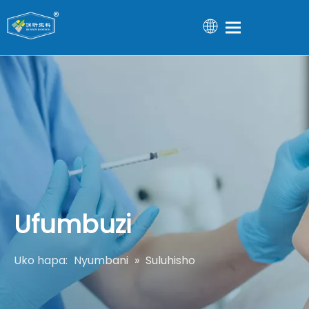
Ufumbuzi
Uko hapa:
Nyumbani
»
Suluhisho