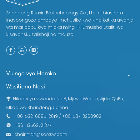
Shandong Runxin Biotechnology Co., Ltd. ni biashara
inayoongoza ambayo imehusika kwa kina katika uwanja
wa matibabu kwa miaka mingi, ikijumuisha utafiti wa
kisayansi, uzalishaji na mauzo.
Viungo vya Haraka
Wasiliana Nasi
Hifadhi ya viwanda No.8, Mji wa Wucun, Jiji la QuFu,

Mkoa wa Shandong, Uchina
+86-532-6885-2019 / +86-537-3260902

+86- 13562721377

chairman@sdrxsw.com
