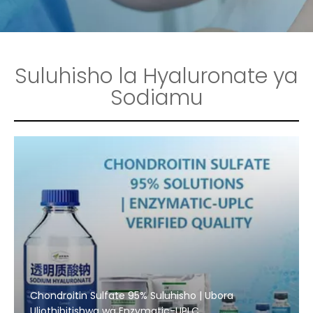
Suluhisho la Hyaluronate ya
Sodiamu
Chondroitin Sulfate 95% Suluhisho | Ubora
Uliothibitishwa wa Enzymatic-UPLC