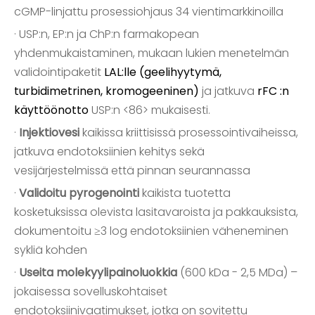
cGMP-linjattu prosessiohjaus 34 vientimarkkinoilla
· USP:n, EP:n ja ChP:n farmakopean
yhdenmukaistaminen, mukaan lukien menetelmän
validointipaketit
LAL:lle (geelihyytymä,
turbidimetrinen, kromogeeninen)
ja jatkuva
rFC :n
käyttöönotto
USP:n <86> mukaisesti.
·
Injektiovesi
kaikissa kriittisissä prosessointivaiheissa,
jatkuva endotoksiinien kehitys sekä
vesijärjestelmissä että pinnan seurannassa
·
Validoitu pyrogenointi
kaikista tuotetta
kosketuksissa olevista lasitavaroista ja pakkauksista,
dokumentoitu ≥3 log endotoksiinien väheneminen
sykliä kohden
·
Useita molekyylipainoluokkia
(600 kDa - 2,5 MDa) –
jokaisessa sovelluskohtaiset
endotoksiinivaatimukset, jotka on sovitettu