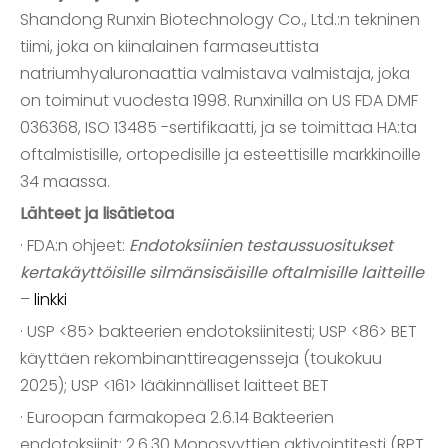
Shandong Runxin Biotechnology Co., Ltd.:n tekninen
tiimi, joka on kiinalainen farmaseuttista
natriumhyaluronaattia valmistava valmistaja, joka
on toiminut vuodesta 1998. Runxinilla on US FDA DMF
036368, ISO 13485 -sertifikaatti, ja se toimittaa HA:ta
oftalmistisille, ortopedisille ja esteettisille markkinoille
34 maassa.
Lähteet ja lisätietoa
· FDA:n ohjeet:
Endotoksiinien testaussuositukset
kertakäyttöisille silmänsisäisille oftalmisille laitteille
–
linkki
· USP <85> bakteerien endotoksiinitesti; USP <86> BET
käyttäen rekombinanttireagensseja (toukokuu
2025); USP <161> lääkinnälliset laitteet BET
· Euroopan farmakopea 2.6.14 Bakteerien
endotoksiinit; 2.6.30 Monosyyttien aktivointitesti (RPT