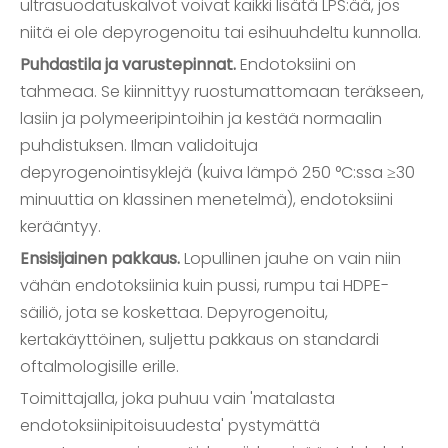
ultrasuodatuskalvot voivat kaikki lisätä LPS:ää, jos
niitä ei ole depyrogenoitu tai esihuuhdeltu kunnolla.
Puhdastila ja varustepinnat.
Endotoksiini on
tahmeaa. Se kiinnittyy ruostumattomaan teräkseen,
lasiin ja polymeeripintoihin ja kestää normaalin
puhdistuksen. Ilman validoituja
depyrogenointisyklejä (kuiva lämpö 250 °C:ssa ≥30
minuuttia on klassinen menetelmä), endotoksiini
kerääntyy.
Ensisijainen pakkaus.
Lopullinen jauhe on vain niin
vähän endotoksiinia kuin pussi, rumpu tai HDPE-
säiliö, jota se koskettaa. Depyrogenoitu,
kertakäyttöinen, suljettu pakkaus on standardi
oftalmologisille erille.
Toimittajalla, joka puhuu vain 'matalasta
endotoksiinipitoisuudesta' pystymättä