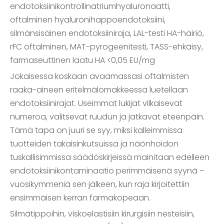
endotoksiinikontrollinatriumhyaluronaatti,
oftalminen hyaluronihappoendotoksiini,
silmänsisäinen endotoksiiniraja, LAL-testi HA-häiriö,
rFC oftalminen, MAT-pyrogeenitesti, TASS-ehkäisy,
farmaseuttinen laatu HA <0,05 EU/mg
Jokaisessa koskaan avaamassasi oftalmisten
raaka-aineen eritelmälomakkeessa luetellaan
endotoksiinirajat. Useimmat lukijat vilkaisevat
numeroa, valitsevat ruudun ja jatkavat eteenpäin.
Tämä tapa on juuri se syy, miksi kalleimmissa
tuotteiden takaisinkutsuissa ja näönhoidon
tuskallisimmissa säädöskirjeissä mainitaan edelleen
endotoksiinikontaminaatio perimmäisenä syynä –
vuosikymmeniä sen jälkeen, kun raja kirjoitettiin
ensimmäisen kerran farmakopeaan.
Silmätippoihin, viskoelastisiin kirurgisiin nesteisiin,