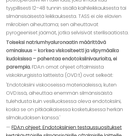
tyypillisesti 12–48 tunnin sisällä kaihileikkauksesta tai
silmänsisäisestä leikkauksesta. TASS ei ole elävien
mikrobien aiheuttama; sen aiheuttavat
pyrogeeniset jäämät, jotka selvisivät sterilisaatiosta.
Toiseksi natriumhyaluronaatin määrittävä
ominaisuus – korkea viskositeetti ja viipymäaika
kudoksissa – pahentaa endotoksiinivaurioita, ei
parempia.
FDA:n omat ohjeet oftalmisista
viskokirurgisista laitteista (OVD:t) ovat selkeät:
'Endotoksiini viskooseissa materiaaleissa, kuten
OVD:issä, aiheuttaa enemmän silmänsisäistä
tulehdusta kuin vesiliuoksessa oleva endotoksiini,
koska se on pitkäaikaisessa kosketuksessa herkän
silmäkudoksen kanssa.'
—
FDA:n ohjeet: Endotoksiinien testaussuositukset
kertakäyttöisille silmänsisäisille oftalmisille laitteille