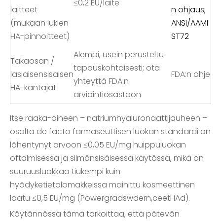
≤0,2 EU/laite
laitteet
n ohjaus;
(mukaan lukien
ANSI/AAMI
HA-pinnoitteet)
ST72
Alempi, usein perusteltu
Takaosan /
tapauskohtaisesti; ota
lasiaisensisäisen
FDA:n ohje
yhteyttä FDA:n
HA-kantajat
arviointiosastoon
Itse raaka-aineen – natriumhyaluronaattijauheen –
osalta de facto farmaseuttisen luokan standardi on
lähentynyt arvoon ≤0,05 EU/mg huippuluokan
oftalmisessa ja silmänsisäisessä käytössä, mikä on
suuruusluokkaa tiukempi kuin
hyödyketietolomakkeissa mainittu kosmeettinen
laatu ≤0,5 EU/mg (Powergradswdern,ceetHAd).
Käytännössä tämä tarkoittaa, että pätevän