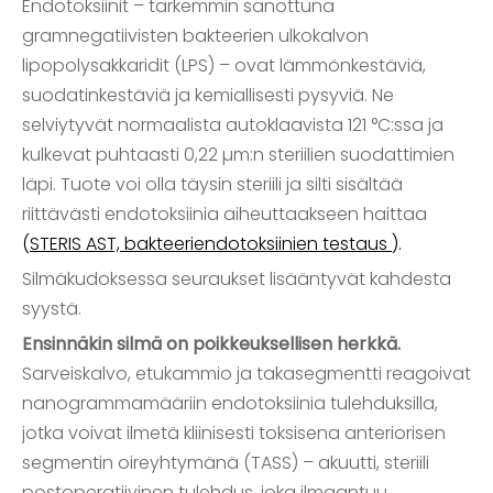
Endotoksiinit – tarkemmin sanottuna
gramnegatiivisten bakteerien ulkokalvon
lipopolysakkaridit (LPS) – ovat lämmönkestäviä,
suodatinkestäviä ja kemiallisesti pysyviä. Ne
selviytyvät normaalista autoklaavista 121 °C:ssa ja
kulkevat puhtaasti 0,22 µm:n steriilien suodattimien
läpi. Tuote voi olla täysin steriili ja silti sisältää
riittävästi endotoksiinia aiheuttaakseen haittaa
(
STERIS AST, bakteeriendotoksiinien testaus
).
Silmäkudoksessa seuraukset lisääntyvät kahdesta
syystä.
Ensinnäkin silmä on poikkeuksellisen herkkä.
Sarveiskalvo, etukammio ja takasegmentti reagoivat
nanogrammamääriin endotoksiinia tulehduksilla,
jotka voivat ilmetä kliinisesti toksisena anteriorisen
segmentin oireyhtymänä (TASS) – akuutti, steriili
postoperatiivinen tulehdus, joka ilmaantuu