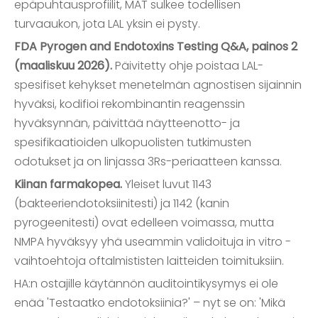
epäpuhtausprofiilit, MAT sulkee todellisen
turvaaukon, jota LAL yksin ei pysty.
FDA Pyrogen and Endotoxins Testing Q&A, painos 2
(maaliskuu 2026).
Päivitetty ohje poistaa LAL-
spesifiset kehykset menetelmän agnostisen sijainnin
hyväksi, kodifioi rekombinantin reagenssin
hyväksynnän, päivittää näytteenotto- ja
spesifikaatioiden ulkopuolisten tutkimusten
odotukset ja on linjassa 3Rs-periaatteen kanssa.
Kiinan farmakopea.
Yleiset luvut 1143
(bakteeriendotoksiinitesti) ja 1142 (kanin
pyrogeenitesti) ovat edelleen voimassa, mutta
NMPA hyväksyy yhä useammin validoituja in vitro -
vaihtoehtoja oftalmististen laitteiden toimituksiin.
HA:n ostajille käytännön auditointikysymys ei ole
enää 'Testaatko endotoksiinia?' – nyt se on: 'Mikä