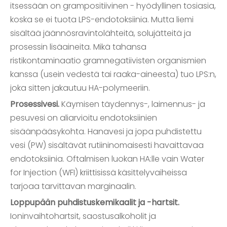
itsessään on grampositiivinen - hyödyllinen tosiasia,
koska se ei tuota LPS-endotoksiinia. Mutta liemi
sisältää jäännösravintolähteitä, solujätteitä ja
prosessin lisäaineita. Mikä tahansa
ristikontaminaatio gramnegatiivisten organismien
kanssa (usein vedestä tai raaka-aineesta) tuo LPS:n,
joka sitten jakautuu HA-polymeeriin.
Prosessivesi.
Käymisen täydennys-, laimennus- ja
pesuvesi on aliarvioitu endotoksiinien
sisäänpääsykohta. Hanavesi ja jopa puhdistettu
vesi (PW) sisältävät rutiininomaisesti havaittavaa
endotoksiinia. Oftalmisen luokan HA:lle vain Water
for Injection (WFI) kriittisissä käsittelyvaiheissa
tarjoaa tarvittavan marginaalin.
Loppupään puhdistuskemikaalit ja -hartsit.
Ioninvaihtohartsit, saostusalkoholit ja