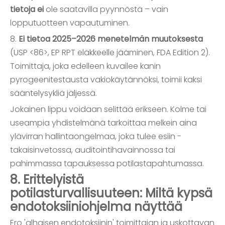
tietoja ei
ole saatavilla pyynnöstä – vain
lopputuotteen vapautuminen.
8.
Ei tietoa 2025–2026 menetelmän muutoksesta
(USP <86>, EP RPT eläkkeelle jääminen, FDA Edition 2).
Toimittaja, joka edelleen kuvailee kanin
pyrogeenitestausta vakiokäytännöksi, toimii kaksi
sääntelysykliä jäljessä.
Jokainen lippu voidaan selittää erikseen. Kolme tai
useampia yhdistelmänä tarkoittaa melkein aina
ylävirran hallintaongelmaa, joka tulee esiin -
takaisinvetossa, auditointihavainnossa tai
pahimmassa tapauksessa potilastapahtumassa.
8. Erittelyistä
potilasturvallisuuteen: Miltä kypsä
endotoksiiniohjelma näyttää
Ero 'alhaisen endotoksiinin' toimittajan ja uskottavan