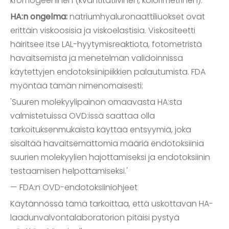
kromogeeninen (kvantitatiivinen, kolorimetrinen).
HA:n ongelma:
natriumhyaluronaattiliuokset ovat
erittäin viskoosisia ja viskoelastisia. Viskositeetti
häiritsee itse LAL-hyytymisreaktiota, fotometristä
havaitsemista ja menetelmän validoinnissa
käytettyjen endotoksiinipiikkien palautumista. FDA
myöntää tämän nimenomaisesti:
'Suuren molekyylipainon omaavasta HA:sta
valmistetuissa OVD:issä saattaa olla
tarkoituksenmukaista käyttää entsyymiä, joka
sisältää havaitsemattomia määriä endotoksiinia
suurien molekyylien hajottamiseksi ja endotoksiinin
testaamisen helpottamiseksi.'
— FDA:n OVD-endotoksiiniohjeet
Käytännössä tämä tarkoittaa, että uskottavan HA-
laadunvalvontalaboratorion pitäisi pystyä