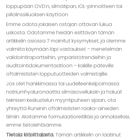
loppupään OVD:n, silmätipan, IOL-pinnoitteen tai
piilolinssiliuoksen käyttöön
Emme odota jokaisen ostajan ottavan lukua
uskosta. Odotamme heidän esittävän tämän
artikkelin osiossa 7 mainitut kysymykset, ja olemme
valmiita käymään läpi vastaukset – menetelmän
validointiraportteihin, ympäristötrendeihin ja
auditointidokumentaatioon – kaikille päteville
oftalmististen lopputuotteiden valmistajille.
Jos olet hankkimassa tai uudelleenkelpoimassa
natriumhyaluronaattia silmäsovelluksiin ja haluat
teknisen keskustelun myyntipuheen sijaan, ota
yhteyttä Runxinin oftalmististen raaka-aineiden
tiimiin. Aloitamme formulaatioreitilläsi ja annoksellasi,
emme tietolehtisämme.
Tietoja kirjoittajasta.
Tämän artikkelin on laatinut