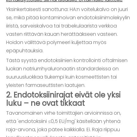
Yksinkertaisesti sanottuna: HA:n voitelukalvo on juuri
se, mikä pitää kontaminoivan endotoksiinimolekyylin
iiristä, sarveiskalvoa tai trabekulaarista verkkoa
vasten riittävän kauan herättääkseen vasteen.
Hoidon välittävä polymeeri kuljettaa myös
epäpuhtauksia.
Tästä syystä endotoksiinien kontrollointi oftalmisen
luokan natriumhyaluronaatin standardeissa on
suuruusluokkaa tiukempi kuin kosmeettisten tai
yleisten farmaseuttisten laatujen.
2. Endotoksiinirajat eivät ole yksi
luku – ne ovat tikkaat
Tavanomainen virhe toimittajien arvioinnissa on,
että 'endotoksiini ≤0,5 EU/mg' käsitellään yhtenä
raja-arvona, joka pätee kaikkialla. Ei. Raja riippuu