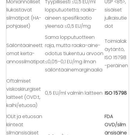
Moniannolliset
Tyypillisesti ≤0,5 EU/ml
USP <85>,
liukastavat
lopputuotetta; raaka-
sisäiset
silmätipat (HA-
aineen spesifikaatio
julkaisutie
pohjaiset)
yleensä ≤0,5 EU/mg
dot
Sama lopputuotteen
Toimialak
Säilöntäaineett
raja, mutta raaka-aine-
äytäntö,
omat kerta-
odotus tiukentuu arvoon
ISO 15798
annossilmätipat
≤0,05–0,1 EU/mg ilman
-peräinen
säilöntäainemarginaalia
Oftalmiset
viskoskirurgiset
0,5 EU/ml valmiin laitteen
ISO 15798
laitteet (OVD:t,
kaihi/etuosa)
IOLit ja etuosan
FDA
kiinteät
OVD/silm
silmänsisäiset
änsisäine