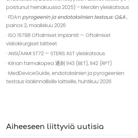
poistunut heinäkuussa 2025) – Merckin yleiskatsaus
· FDA:n
pyrogeenin ja endotoksiinien testaus: Q&A
,
painos 2, maaliskuu 2026
· ISO 15798 Oftalmiset implantit — Oftalmiset
viskokirurgiset laitteet
· ANSI/AAMI ST72 — STERIS AST yleiskatsaus
· Kiinan farmakopea 通则 1143 (BET), 1142 (RPT)
· MedDeviceGuide, endotoksiinien ja pyrogeenien
testaus lääkinnällisille laitteille, huhtikuu 2026
Aiheeseen liittyviä uutisia