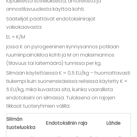
lopullisesta sovelluksesta, antoreitistä ja
annostilavuudesta käyttöä kohti.
Säätelijät päättävät endotoksiinirajat
vakiokaavasta:
EL = K/M
jossa K on pyrogeeninen kynnysannos potilaan
ruumiinpainokiloa kohti ja M on maksimiannos
(tilavuus tai laitemäärä) tunnissa per kg.
Silmään käytettäessä K = 0,5 EU/kg – huomattavasti
tiukempi kuin suonensisäisissä reiteissä käytetty K =
5 EU/kg, mikä kuvastaa sitä, kuinka vaarallista
endotoksiini on silmässä. Tuloksena on rajojen
tikkaat tuoteryhmien välillä:
Silmän
Endotoksiinin raja
Lähde
tuoteluokka