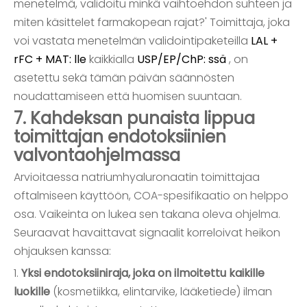
menetelmä, validoitu minkä vaihtoehdon suhteen ja
miten käsittelet farmakopean rajat?' Toimittaja, joka
voi vastata menetelmän validointipaketeilla
LAL +
rFC + MAT: lle
kaikkialla
USP/EP/ChP: ssä
, on
asetettu sekä tämän päivän säännösten
noudattamiseen että huomisen suuntaan.
7. Kahdeksan punaista lippua
toimittajan endotoksiinien
valvontaohjelmassa
Arvioitaessa natriumhyaluronaatin toimittajaa
oftalmiseen käyttöön, COA-spesifikaatio on helppo
osa. Vaikeinta on lukea sen takana oleva ohjelma.
Seuraavat havaittavat signaalit korreloivat heikon
ohjauksen kanssa:
1.
Yksi endotoksiiniraja, joka on ilmoitettu kaikille
luokille
(kosmetiikka, elintarvike, lääketiede) ilman