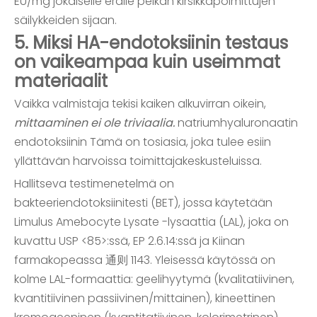
EU/mg jokaiselle erälle pelkän kirsikkapoimittujen
säilykkeiden sijaan.
5. Miksi HA-endotoksiinin testaus
on vaikeampaa kuin useimmat
materiaalit
Vaikka valmistaja tekisi kaiken alkuvirran oikein,
mittaaminen ei ole triviaalia.
natriumhyaluronaatin
endotoksiinin Tämä on tosiasia, joka tulee esiin
yllättävän harvoissa toimittajakeskusteluissa.
Hallitseva testimenetelmä on
bakteeriendotoksiinitesti (BET), jossa käytetään
Limulus Amebocyte Lysate -lysaattia (LAL), joka on
kuvattu USP <85>:ssä, EP 2.6.14:ssä ja Kiinan
farmakopeassa 通则 1143. Yleisessä käytössä on
kolme LAL-formaattia: geelihyytymä (kvalitatiivinen,
kvantitiivinen passiivinen/mittainen), kineettinen