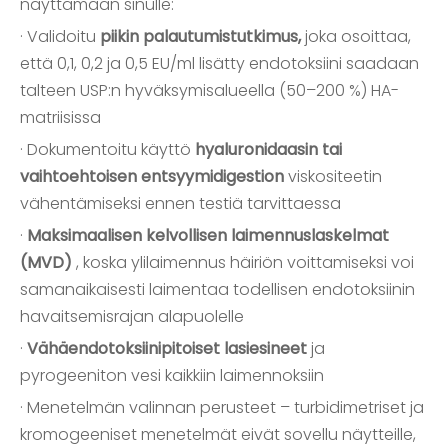
näyttämään sinulle:
· Validoitu
piikin palautumistutkimus,
joka osoittaa,
että 0,1, 0,2 ja 0,5 EU/ml lisätty endotoksiini saadaan
talteen USP:n hyväksymisalueella (50–200 %) HA-
matriisissa
· Dokumentoitu käyttö
hyaluronidaasin tai
vaihtoehtoisen entsyymidigestion
viskositeetin
vähentämiseksi ennen testiä tarvittaessa
·
Maksimaalisen kelvollisen laimennuslaskelmat
(MVD)
, koska ylilaimennus häiriön voittamiseksi voi
samanaikaisesti laimentaa todellisen endotoksiinin
havaitsemisrajan alapuolelle
·
Vähäendotoksiinipitoiset lasiesineet
ja
pyrogeeniton vesi kaikkiin laimennoksiin
· Menetelmän valinnan perusteet – turbidimetriset ja
kromogeeniset menetelmät eivät sovellu näytteille,