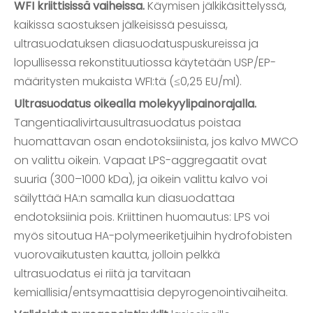
WFI kriittisissä vaiheissa.
Käymisen jälkikäsittelyssä,
kaikissa saostuksen jälkeisissä pesuissa,
ultrasuodatuksen diasuodatuspuskureissa ja
lopullisessa rekonstituutiossa käytetään USP/EP-
määritysten mukaista WFI:tä (≤0,25 EU/ml).
Ultrasuodatus oikealla molekyylipainorajalla.
Tangentiaalivirtausultrasuodatus poistaa
huomattavan osan endotoksiinista, jos kalvo MWCO
on valittu oikein. Vapaat LPS-aggregaatit ovat
suuria (300–1000 kDa), ja oikein valittu kalvo voi
säilyttää HA:n samalla kun diasuodattaa
endotoksiinia pois. Kriittinen huomautus: LPS voi
myös sitoutua HA-polymeeriketjuihin hydrofobisten
vuorovaikutusten kautta, jolloin pelkkä
ultrasuodatus ei riitä ja tarvitaan
kemiallisia/entsymaattisia depyrogenointivaiheita.