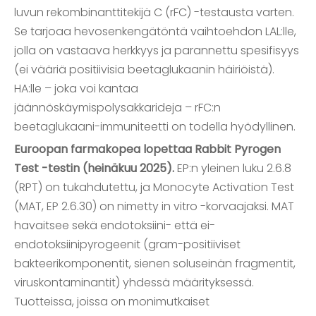
luvun rekombinanttitekijä C (rFC) -testausta varten.
Se tarjoaa hevosenkengätöntä vaihtoehdon LAL:lle,
jolla on vastaava herkkyys ja parannettu spesifisyys
(ei vääriä positiivisia beetaglukaanin häiriöistä).
HA:lle – joka voi kantaa
jäännöskäymispolysakkarideja – rFC:n
beetaglukaani-immuniteetti on todella hyödyllinen.
Euroopan farmakopea lopettaa Rabbit Pyrogen
Test -testin (heinäkuu 2025).
EP:n yleinen luku 2.6.8
(RPT) on tukahdutettu, ja Monocyte Activation Test
(MAT, EP 2.6.30) on nimetty in vitro -korvaajaksi. MAT
havaitsee sekä endotoksiini- että ei-
endotoksiinipyrogeenit (gram-positiiviset
bakteerikomponentit, sienen soluseinän fragmentit,
viruskontaminantit) yhdessä määrityksessä.
Tuotteissa, joissa on monimutkaiset