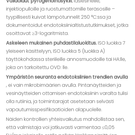
Validoidut pyrogenointisyklit
lasiesineille,
injektiopulloille ja ruostumattomille teräsosille –
tyypillisesti kuivat lämpötunnelit 250 °C:ssa ja
dokumentoidut endotoksiinialtistustutkimukset, jotka
osoittavat ≥3-logaritmista.
Askeleen mukainen puhdastilaluokitus.
ISO luokka 7
yleiseen käsittelyyn, ISO luokka 5 (luokka A)
täyttökohdassa steriileille annosmuodoille tai HA:lle,
joka on tarkoitettu OVD: lle.
Ympäristön seuranta endotoksiinien trendien avulla
, ei vain mikrobimäärien avulla. Pintanäytteiden ja
vesinäytteiden ottamisen endotoksiinin varalta tulisi
olla rutiinia, ja toimintarajat asetetaan selvästi
vapautumisspesifikaatioiden alapuolelle.
Näiden kontrollien yhteisvaikutus mahdollistaa sen,
että valmistaja voi jatkuvasti varmentaa ≤0,05