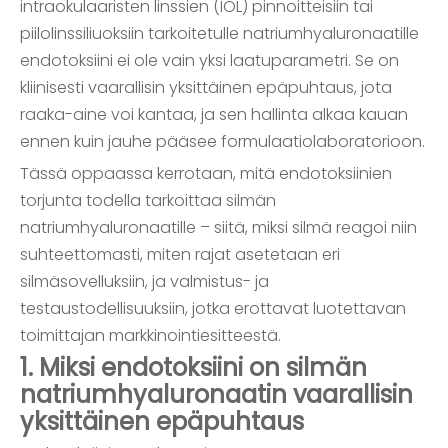
intraokulaaristen linssien (IOL) pinnoitteisiin tai
piilolinssiliuoksiin tarkoitetulle natriumhyaluronaatille
endotoksiini ei ole vain yksi laatuparametri. Se on
kliinisesti vaarallisin yksittäinen epäpuhtaus, jota
raaka-aine voi kantaa, ja sen hallinta alkaa kauan
ennen kuin jauhe pääsee formulaatiolaboratorioon.
Tässä oppaassa kerrotaan, mitä endotoksiinien
torjunta todella tarkoittaa silmän
natriumhyaluronaatille – siitä, miksi silmä reagoi niin
suhteettomasti, miten rajat asetetaan eri
silmäsovelluksiin, ja valmistus- ja
testaustodellisuuksiin, jotka erottavat luotettavan
toimittajan markkinointiesitteestä.
1. Miksi endotoksiini on silmän
natriumhyaluronaatin vaarallisin
yksittäinen epäpuhtaus