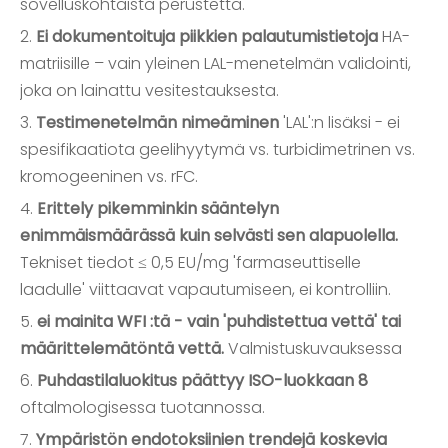
sovelluskohtaista perustetta.
2.
Ei dokumentoituja piikkien palautumistietoja
HA-
matriisille – vain yleinen LAL-menetelmän validointi,
joka on lainattu vesitestauksesta.
3.
Testimenetelmän nimeäminen
'LAL':n lisäksi - ei
spesifikaatiota geelihyytymä vs. turbidimetrinen vs.
kromogeeninen vs. rFC.
4.
Erittely pikemminkin sääntelyn
enimmäismäärässä kuin selvästi sen alapuolella.
Tekniset tiedot ≤ 0,5 EU/mg 'farmaseuttiselle
laadulle' viittaavat vapautumiseen, ei kontrolliin.
5.
ei mainita WFI :tä - vain 'puhdistettua vettä' tai
määrittelemätöntä vettä.
Valmistuskuvauksessa
6.
Puhdastilaluokitus päättyy ISO-luokkaan 8
oftalmologisessa tuotannossa.
7.
Ympäristön endotoksiinien trendejä koskevia