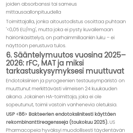
joiden absorbanssi tai sameus
mittausaallonpituudella
Toimittajalla, jonka aitoustodistus osoittaa puhtaan
'<0,05 EU/mg', mutta joka ei pysty kuvailemaan
häiriönkäsittelyä, on parhaimmillaankin luku – ei
näyttöön perustuva tulos.
6. Sääntelymuutos vuosina 2025–
2026: rFC, MAT ja miksi
tarkastuskysymyksesi muuttuvat
Endotoksiinien ja pyrogeenien testausympäristö on
muuttunut merkittävästi viimeisen 24 kuukauden
aikana. Jokainen HA-toimittaja, joka ei ole
sopeutunut, toimii vastoin vanhenevia oletuksia.
USP <86> Bakteerien endotoksiinitesti käyttäen
rekombinanttireagensseja (toukokuu 2025).
US
Pharmacopeia hyväksyi muodollisesti täydentävän