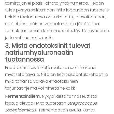
toimittajan ei pitäisi lainata yhtä numeroa. Heidän
tulee pystyä selittämään, mille loppupään tuotteelle
heidän HA-laatunsa on tarkoitettu, ja osoittamaan,
että niiden sisäinen vapautumisraja jättää tilaa
formuloijan omalle laimennokselle, täyttötilavuudelle
ja turvallisuuskertoimelle.
3. Mistä endotoksiinit tulevat
natriumhyaluronaatin
tuotannossa
Endotoksiinit eivät kulje raaka-aineen mukana
mystisellä tavalla. Niillä on tietyt sisääntulokohdat, ja
mikä tahansa vakava endotoksiinien
torjuntaohjelma voi nimetä ne kaikki:
Fermentointiliemi.
Nykyaikaista farmaseuttista
laatua olevaa HA:ta tuotetaan
Streptococcus
zooepidemicus
-fermentaation avulla. Kanta