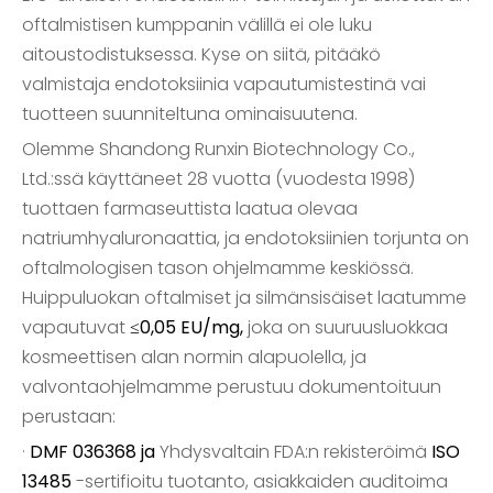
oftalmistisen kumppanin välillä ei ole luku
aitoustodistuksessa. Kyse on siitä, pitääkö
valmistaja endotoksiinia vapautumistestinä vai
tuotteen suunniteltuna ominaisuutena.
Olemme Shandong Runxin Biotechnology Co.,
Ltd.:ssä käyttäneet 28 vuotta (vuodesta 1998)
tuottaen farmaseuttista laatua olevaa
natriumhyaluronaattia, ja endotoksiinien torjunta on
oftalmologisen tason ohjelmamme keskiössä.
Huippuluokan oftalmiset ja silmänsisäiset laatumme
vapautuvat
≤0,05 EU/mg,
joka on suuruusluokkaa
kosmeettisen alan normin alapuolella, ja
valvontaohjelmamme perustuu dokumentoituun
perustaan:
·
DMF 036368 ja
Yhdysvaltain FDA:n rekisteröimä
ISO
13485
-sertifioitu tuotanto, asiakkaiden auditoima