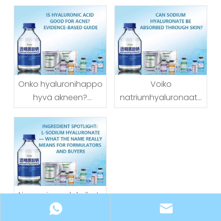
Onko hyaluronihappo
Voiko
hyvä akneen?
natriumhyaluronaatti
Todisteisiin perustuva
imeytyä ihon läpi?
opas
Ainesosien valokeila: L-
natriumhyaluronaatti