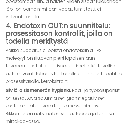
opastamaan sinua näiden viiden sisääntulokohdan
läpi, on parhaimmillaan vapautumistesti, ei
valvontaohjelma.
4. Endotoxin OUT:n suunnittelu:
prosessitason kontrollit, joilla on
todella merkitystä
Pelkkä suodatus ei poista endotoksiinia. LPS-
molekyyli on riittävän pieni läpäisemään
tavanomaiset sterilointisuodattimet, eikä tavallinen
autoklavointi tuhoa sitä. Todellinen ohjaus tapahtuu
prosessitasolla, kerroksittain:
Siivilä ja siemenerän hygienia.
Pää- ja työsolupankit
on testattava satunnaisen gramnegatiivisen
kontaminaation varalta jokaisessa siirrossa.
Rikkomus on näkymätön vapautuessa ja tuhoisa
mittakaavassa.