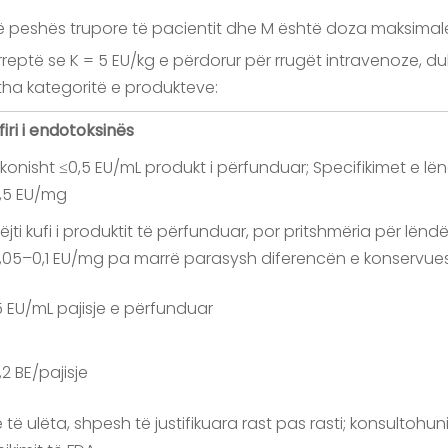
ë peshës trupore të pacientit dhe M është doza maksimale (v
 rreptë se K = 5 EU/kg e përdorur për rrugët intravenoze, d
jitha kategoritë e produkteve:
firi i endotoksinës
konisht ≤0,5 EU/mL produkt i përfunduar; Specifikimet e lë
,5 EU/mg
njëjti kufi i produktit të përfunduar, por pritshmëria për lë
,05–0,1 EU/mg pa marrë parasysh diferencën e konservues
5 EU/mL pajisje e përfunduar
,2 BE/pajisje
 të ulëta, shpesh të justifikuara rast pas rasti; konsultoh