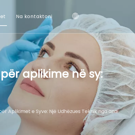
jet
Na kontaktoni
 për aplikime në sy:
 për Aplikimet e Syve: Një Udhëzues Teknik nga ana