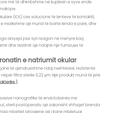
llatore më të dhimbshme në kujdesin e syve ende
armakope.
okulare (IOL) ose solucione të lenteve të kontaktit,
më e rrezikshme që mund të bartë lënda e parë, dhe
 – nga arsyeja pse syri reagon në mënyrë kaq
imit dhe testimit që ndajnë një furnizues të
ronatin e natriumit okular
janë të qëndrueshme ndaj nxehtësisë, rezistente
nëpër filtra sterile 0,22 μm. Një produkt mund të jetë
Bakterike
).
 sasive nanografike të endotoksinës me
kut, steril postoperativ që zakonisht shfaqet brenda
t nga mbetjet pirogjene që i kanë mbijetuar