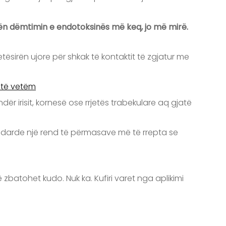
e bën dëmtimin e endotoksinës më keq, jo më mirë.
ësirën ujore për shkak të kontaktit të zgjatur me
 të vetëm
dër irisit, kornesë ose rrjetës trabekulare aq gjatë
tandarde një rend të përmasave më të rrepta se
ë zbatohet kudo. Nuk ka. Kufiri varet nga aplikimi