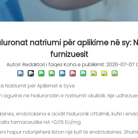
ialuronat natriumi për aplikime në sy:
furnizuesit
7
Autori: Redaktori i faqes Koha e publikimit: 2026-07-07 O
të Natriumit për Aplikimet e Syve
sigurinë në hialuronatin e natriumit okulistik. Një udhëzues 
ksinës, endotoksina e acidit hialuronik oftalmik, kufiri i endo
shkalla farmaceutike HA <0,05 EU/mg
keni hapur ndonjëherë liston një kufi të endotoksinës. Shum