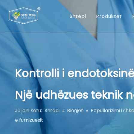
Shtëpi
Produktet
Kontrolli i endotoksin
Një udhëzues teknik n
Ju jeni këtu:
Shtëpi
»
Blogjet
»
Popullarizimi i sh
e furnizuesit