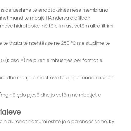
të konsiderueshme të endotoksinës nëse membrana
uhet mund të mbajë HA ndërsa diafiltron
eve hidrofobike, në të cilin rast vetëm ultrafiltrimi
ele të thata të nxehtësisë në 250 °C me studime të
 5 (Klasa A) në pikën e mbushjes për format e
re dhe marrja e mostrave të ujit për endotoksinën
 EU/mg në çdo pjesë dhe jo vetëm në mbetjet e
ialeve
 hialuronat natriumi është jo e parëndësishme. Ky