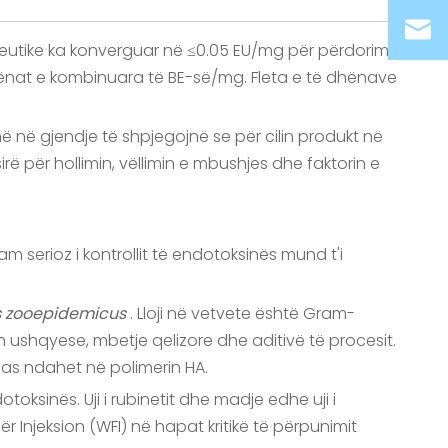
aceutike ka konverguar në ≤0.05 EU/mg për përdorim
ë dhënat e kombinuara të BE-së/mg. Fleta e të dhënave
në në gjendje të shpjegojnë se për cilin produkt në
ë ​​për hollimin, vëllimin e mbushjes dhe faktorin e
 serioz i kontrollit të endotoksinës mund t'i
s zooepidemicus
. Lloji në vetvete është Gram-
 ushqyese, mbetje qelizore dhe aditivë të procesit.
as ndahet në polimerin HA.
toksinës. Uji i rubinetit dhe madje edhe uji i
 Injeksion (WFI) në hapat kritikë të përpunimit