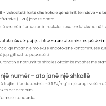
mit - viskoziteti i lartë dhe koha e qëndrimit të indeve - 
 oftalmike (OVD) janë të qarta:
 më shumë inflamacion intraokular sesa endotoksina në tret
toksinës për pajisjet intraokulare oftalmike me përdorim
kërisht ai që mban një molekulë endotoksine kontaminuese kun
në jep gjithashtu papastërti.
ialuronatin e natriumit të shkallës oftalmike mbahet me s
 një numër - ato janë një shkallë
ë trajtimi i 'endotoksinës ≤0.5 EU/mg' si një prag i vetëm q
dozës për përdorim.
ë formulë standarde: