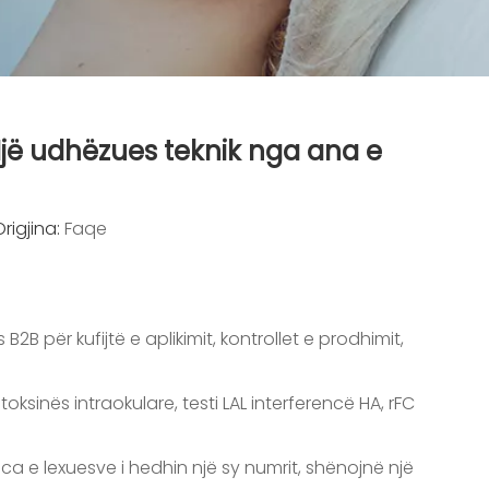
 Një udhëzues teknik nga ana e
rigjina:
Faqe
B2B për kufijtë e aplikimit, kontrollet e prodhimit,
toksinës intraokulare, testi LAL interferencë HA, rFC
ica e lexuesve i hedhin një sy numrit, shënojnë një