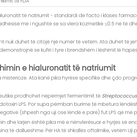
shikimit të FDA
aluronatit të natriumit - standardi de facto i klasës farm
d i madhësisë më i ngushtë se sa vlera kozmetike ≤0.5 në t
ent nuk duhet të citojë një numër të vetëm. Ata duhet të je
onstrojnë se kufiri i tyre i brendshëm i lëshimit lë hapësir
himin e hialuronatit të natriumit
isterioze. Ata kanë pika hyrëse specifike dhe çdo program
eutike prodhohet nëpërmjet fermentimit të
Streptococcu
ndotoxin LPS. Por supa përmban burime të mbetura lëndësh
ativë (shpesh nga uji ose lëndë e parë) fut LPS që më p
imin dhe larjen është pika më e nënvlerësuar e hyrjes së endo
 të dallueshme. Për HA të shkallës oftalmike, vetëm Uji për