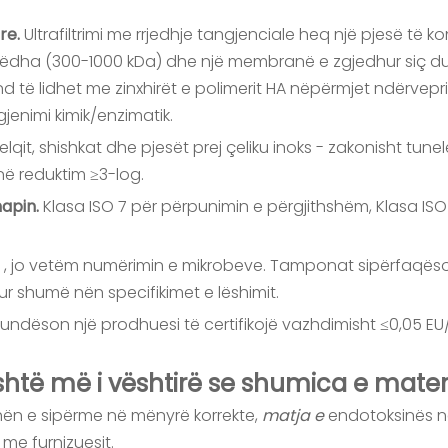
are.
Ultrafiltrimi me rrjedhje tangjenciale heq një pjesë 
 mëdha (300-1000 kDa) dhe një membranë e zgjedhur siç d
d të lidhet me zinxhirët e polimerit HA nëpërmjet ndërveprim
enimi kimik/enzimatik.
elqit, shishkat dhe pjesët prej çeliku inoks - zakonisht tun
ë reduktim ≥3-log.
hapin.
Klasa ISO 7 për përpunimin e përgjithshëm, Klasa ISO
s
, jo vetëm numërimin e mikrobeve. Tamponat sipërfaqëso
sur shumë nën specifikimet e lëshimit.
 i mundëson një prodhuesi të certifikojë vazhdimisht ≤0,05
është më i vështirë se shumica e mater
hën e sipërme në mënyrë korrekte,
matja e
endotoksinës në
me furnizuesit.