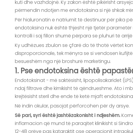
kuti dhe vazhdojnë. Ky zakon është pikërisht arsyej
përmendin ndotjen me endotoksina si një shkak rrën
Për hialuronatin e natriumit të destinuar për pika për 
endotoksina nuk është thjesht një tjetër parametër 
kontrolli i saj fillon shumë përpara se pluhuri të arr
Ky udhëzues zbulon se çfarë do të thotë vërtet kontr
disproporcionale, tek mënyra se si vendosen kufijtë 
besueshëm nga një broshurë marketingu.
1. Pse endotoksina është papastë
Endotoksinat - më saktësisht, lipopolisakaridet (
ndaj filtrave dhe kimikisht të qëndrueshme. Ato i mbi
krejtësisht steril dhe ende të ketë mjaft endotoksi
Në indin okular, pasojat përforcohen për dy arsye.
Së pari, syri është jashtëzakonisht i ndjeshëm.
Korn
inflamacion që mund të paraqitet klinikisht si Sind
12-48 orëve pas kataraktit ose operacionit intraoku