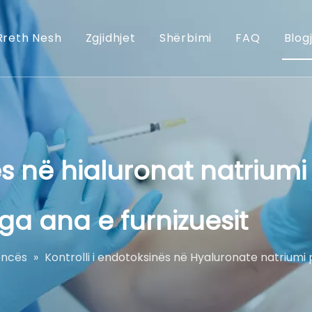
Rreth Nesh
Zgjidhjet
Shërbimi
FAQ
Blog
ës në hialuronat natriumi
ga ana e furnizuesit
kencës
»
Kontrolli i endotoksinës në Hyaluronate natriumi