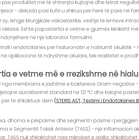
a pse produktet më të shtrenjta kujtojnë dhe letrat rregu
jësor - dekada pasi kufiri u shkrua për herë të parë në f
sy, lëngje kirurgjikale viskoelastike, veshje të lenteve intra
i cilësisë. Është papastërtia e vetme e gjurmës klinikisht 
ijë ndonjëherë në një laborator formulimi.
olli i endotoksinës për hialuronatin e natriumit okulistik
në aplikacione të ndryshme okulare, tek realitetet e prodh
rtia e vetme më e rrezikshme në hialu
LPS) nga membrana e jashtme e baktereve Gram-negative - 
jetojnë autoklavimit standard në 121 °C dhe kalojnë pastër 
na për të shkaktuar dëm
(
STERIS AST, Testimi i Endotoksinës 
ea, dhoma e përparme dhe segmenti i pasmë i përgjigjen
roma e Segmentit Toksik Anterior (TASS) - një inflamacion a
lar. TASS nuk shkaktohet nga mikrobet e gjalla; shkaktohe