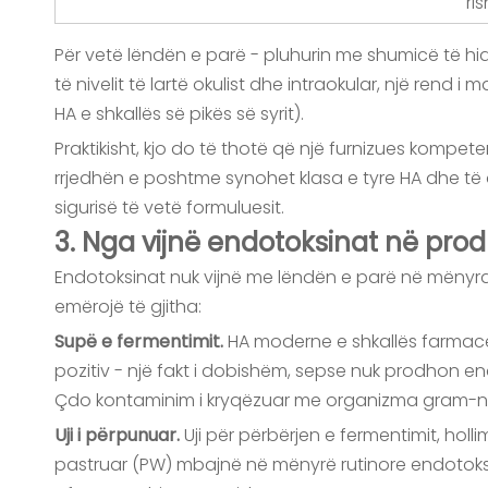
ri
Për vetë lëndën e parë - pluhurin me shumicë të hi
të nivelit të lartë okulist dhe intraokular, një ren
HA e shkallës së pikës së syrit).
Praktikisht, kjo do të thotë që një furnizues kompet
rrjedhën e poshtme synohet klasa e tyre HA dhe të dem
sigurisë të vetë formuluesit.
3. Nga vijnë endotoksinat në prod
Endotoksinat nuk vijnë me lëndën e parë në mënyra m
emërojë të gjitha:
Supë e fermentimit.
HA moderne e shkallës farmac
pozitiv - një fakt i dobishëm, sepse nuk prodhon e
Çdo kontaminim i kryqëzuar me organizma gram-neg
Uji i përpunuar.
Uji për përbërjen e fermentimit, holl
pastruar (PW) mbajnë në mënyrë rutinore endotoksina