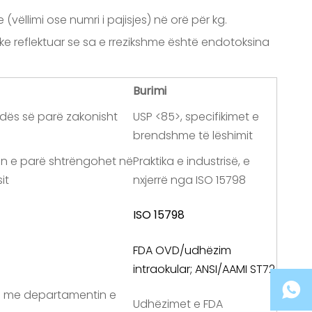
ëllimi ose numri i pajisjes) në orë për kg.
uke reflektuar se sa e rrezikshme është endotoksina
Burimi
ndës së parë zakonisht
USP <85>, specifikimet e
brendshme të lëshimit
ndën e parë shtrëngohet në
Praktika e industrisë, e
it
nxjerrë nga ISO 15798
ISO 15798
FDA OVD/udhëzim
intraokular; ANSI/AAMI ST72
uni me departamentin e
Udhëzimet e FDA