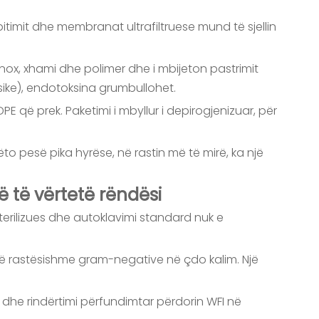
pitimit dhe membranat ultrafiltruese mund të sjellin
 inox, xhami dhe polimer dhe i mbijeton pastrimit
sike), endotoksina grumbullohet.
E që prek. Paketimi i mbyllur i depirogjenizuar, për
këto pesë pika hyrëse, në rastin më të mirë, ka një
në të vërtetë rëndësi
sterilizues dhe autoklavimi standard nuk e
të rastësishme gram-negative në çdo kalim. Një
rim dhe rindërtimi përfundimtar përdorin WFI në