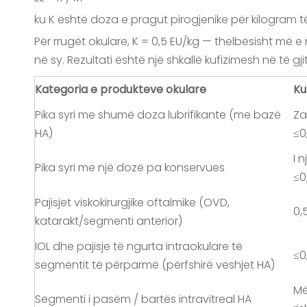
ku K është doza e pragut pirogjenike për kilogram t
Për rrugët okulare, K = 0,5 EU/kg — thelbësisht më e
në sy. Rezultati është një shkallë kufizimesh në të g
Kategoria e produkteve okulare
Ku
Pika syri me shumë doza lubrifikante (me bazë
Za
HA)
≤0
I 
Pika syri me një dozë pa konservues
≤0
Pajisjet viskokirurgjike oftalmike (OVD,
0,
katarakt/segmenti anterior)
IOL dhe pajisje të ngurta intraokulare të
≤0
segmentit të përparmë (përfshirë veshjet HA)
Më
Segmenti i pasëm / bartës intravitreal HA