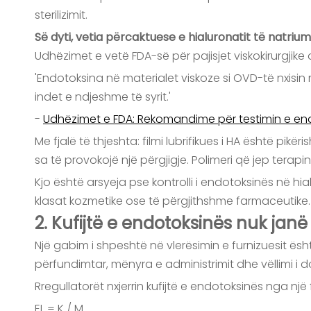
sterilizimit.
Së dyti, vetia përcaktuese e hialuronatit të natriu
Udhëzimet e vetë FDA-së për pajisjet viskokirurgjike
'Endotoksina në materialet viskoze si OVD-të nxisin
indet e ndjeshme të syrit.'
-
Udhëzimet e FDA: Rekomandime për testimin e endo
Me fjalë të thjeshta: filmi lubrifikues i HA është pi
sa të provokojë një përgjigje. Polimeri që jep terapi
Kjo është arsyeja pse kontrolli i endotoksinës në h
klasat kozmetike ose të përgjithshme farmaceutike.
2. Kufijtë e endotoksinës nuk janë
Një gabim i shpeshtë në vlerësimin e furnizuesit ësht
përfundimtar, mënyra e administrimit dhe vëllimi i 
Rregullatorët nxjerrin kufijtë e endotoksinës nga nj
EL = K / M