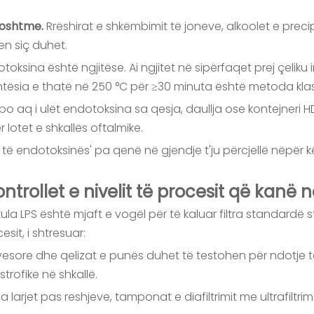
 poshtme.
Rrëshirat e shkëmbimit të joneve, alkoolet e preci
en siç duhet.
toksina është ngjitëse. Ai ngjitet në sipërfaqet prej çeliku
ehtësia e thatë në 250 °C për ≥30 minuta është metoda kla
 aq i ulët endotoksina sa qesja, daullja ose kontejneri HDP
lotet e shkallës oftalmike.
ëta të endotoksinës' pa qenë në gjendje t'ju përcjellë nëpër 
ntrollet e nivelit të procesit që kanë 
ula LPS është mjaft e vogël për të kaluar filtra standardë 
sit, i shtresuar:
yesore dhe qelizat e punës duhet të testohen për ndotje 
rofike në shkallë.
tha larjet pas reshjeve, tamponat e diafiltrimit me ultrafilt