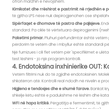
ofron marzhin e nevojshëm.
Kimikatet dhe rrëshirat e pastrimit në rrjedhën e
të gjitha LPS nëse nuk depirogjenohen ose shpëlah
Sipërfaqet e dhomave të pastra dhe pajisjeve.
Endo
standard. Pa cikle të vërtetuara depirogjenimi (nx
Paketimi primar.
Pluhuri përfundimtar është vetëm po
përdorim të vetëm dhe i mbyllur është standardi për 
Një furnizues i cili flet vetëm për 'specifikimet e ul
test lëshimi - jo një program kontrolli.
4. Endotoksina inxhinierike OUT: Ko
Vetëm filtrimi nuk do të zgjidhë endotoksinën. Molek
shkatërron atë. Kontrolli real ndodh në nivelin e proce
Higjiena e tendosjes dhe e shumë farave.
Bankat kr
shkelje këtu është e padukshme në lëshim dhe katast
WFI në hapa kritikë.
Përgatitja e fermentimit, të gji