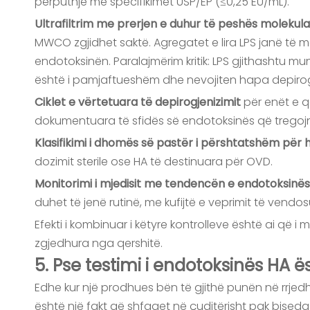
përputhje me specifikimet USP/EP (≤0,25 EU/mL).
Ultrafiltrim me prerjen e duhur të peshës molekul
MWCO zgjidhet saktë. Agregatet e lira LPS janë të
endotoksinën. Paralajmërim kritik: LPS gjithashtu mun
është i pamjaftueshëm dhe nevojiten hapa depirogj
Ciklet e vërtetuara të depirogjenizimit
për enët e q
dokumentuara të sfidës së endotoksinës që tregojn
Klasifikimi i dhomës së pastër i përshtatshëm për 
dozimit sterile ose HA të destinuara për OVD.
Monitorimi i mjedisit me tendencën e endotoksinë
duhet të jenë rutinë, me kufijtë e veprimit të vendo
Efekti i kombinuar i këtyre kontrolleve është ai që
zgjedhura nga qershitë.
5. Pse testimi i endotoksinës HA 
Edhe kur një prodhues bën të gjithë punën në rrjed
është një fakt që shfaqet në çuditërisht pak biseda 