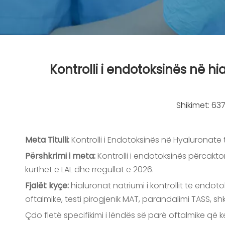
Kontrolli i endotoksinës në h
Shikimet:
63
Meta Titulli:
Kontrolli i Endotoksinës në Hyaluronate 
Përshkrimi i meta:
Kontrolli i endotoksinës përcakton 
kurthet e LAL dhe rregullat e 2026.
Fjalët kyçe:
hialuronat natriumi i kontrollit të endoto
oftalmike, testi pirogjenik MAT, parandalimi TASS, 
Çdo fletë specifikimi i lëndës së parë oftalmike që 