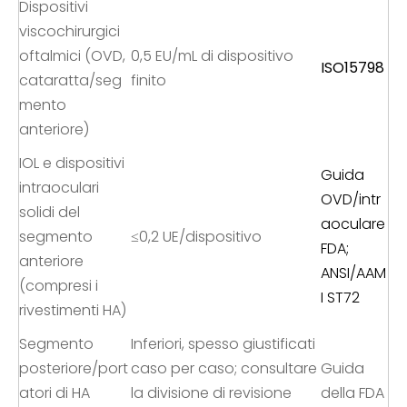
Dispositivi
viscochirurgici
oftalmici (OVD,
0,5 EU/mL di dispositivo
ISO15798
cataratta/seg
finito
mento
anteriore)
IOL e dispositivi
Guida
intraoculari
OVD/intr
solidi del
aoculare
segmento
≤0,2 UE/dispositivo
FDA;
anteriore
ANSI/AAM
(compresi i
I ST72
rivestimenti HA)
Segmento
Inferiori, spesso giustificati
posteriore/port
caso per caso; consultare
Guida
atori di HA
la divisione di revisione
della FDA