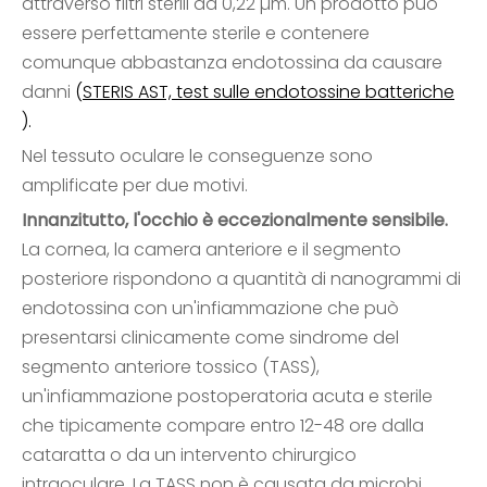
attraverso filtri sterili da 0,22 µm. Un prodotto può
essere perfettamente sterile e contenere
comunque abbastanza endotossina da causare
danni
(
STERIS AST, test sulle endotossine batteriche
).
Nel tessuto oculare le conseguenze sono
amplificate per due motivi.
Innanzitutto, l'occhio è eccezionalmente sensibile.
La cornea, la camera anteriore e il segmento
posteriore rispondono a quantità di nanogrammi di
endotossina con un'infiammazione che può
presentarsi clinicamente come sindrome del
segmento anteriore tossico (TASS),
un'infiammazione postoperatoria acuta e sterile
che tipicamente compare entro 12-48 ore dalla
cataratta o da un intervento chirurgico
intraoculare. La TASS non è causata da microbi