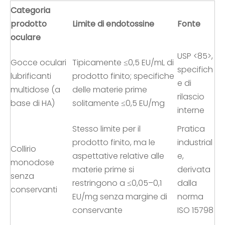
Categoria
prodotto
Limite di endotossine
Fonte
oculare
USP <85>,
Gocce oculari
Tipicamente ≤0,5 EU/mL di
specifich
lubrificanti
prodotto finito; specifiche
e di
multidose (a
delle materie prime
rilascio
base di HA)
solitamente ≤0,5 EU/mg
interne
Stesso limite per il
Pratica
prodotto finito, ma le
industrial
Collirio
aspettative relative alle
e,
monodose
materie prime si
derivata
senza
restringono a ≤0,05–0,1
dalla
conservanti
EU/mg senza margine di
norma
conservante
ISO 15798