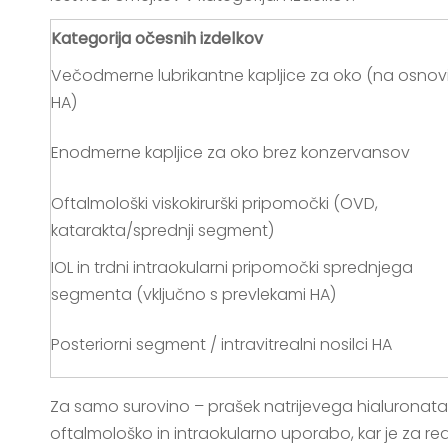
Kategorija očesnih izdelkov
Večodmerne lubrikantne kapljice za oko (na osnov
HA)
Enodmerne kapljice za oko brez konzervansov
Oftalmološki viskokirurški pripomočki (OVD,
katarakta/sprednji segment)
IOL in trdni intraokularni pripomočki sprednjega
segmenta (vključno s prevlekami HA)
Posteriorni segment / intravitrealni nosilci HA
Za samo surovino – prašek natrijevega hialuronata 
oftalmološko in intraokularno uporabo, kar je za r