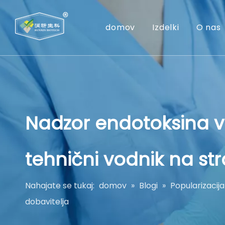
domov
Izdelki
O nas
Nadzor endotoksina v
tehnični vodnik na str
Nahajate se tukaj:
domov
»
Blogi
»
Popularizacija
dobavitelja