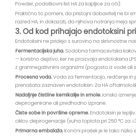
Powder, podatkovni list HA za kapljice za oči).
Praktično to pomeni, da pristojni dobavitelj ne bi sm
razred HA, in dokazati, da njihova notranja meja sp
3. Od kod prihajajo endotoksini pr
Endotoksini ne pridejo s surovino na skrivnostne 
Fermentacijska juha.
Sodobna farmacevtska kakovo
— koristno dejstvo, ker ne proizvaja endotoksina LP
z gramnegativnimi organizmi (pogosto iz vode ali su
Procesna voda.
Voda za fermentacijo, redčenje in
prenašata zaznaven endotoksin. Za HA oftalmološke 
Nadaljnje čistilne kemikalije in smole.
Ionsko izmenje
depirogenirane ali predhodno izprane.
Čiste sobe in površine opreme.
Endotoksin je leplji
ciklov depirogenacije (suha toplota pri 250 °C za ≥
Primarna embalaža.
Končni prašek je le tako nizko