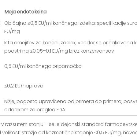
Meja endotoksina
i
Običajno ≤0,5 EU/ml končnega izdelka; specifikacije sur
EU/mg
Ista omejitev za končni izdelek, vendar se pričakovana k
poostri na ≤0,05–0,1 EU/mg brez konzervansov
0,5 EU/ml končnega pripomočka
≤0,2 EU/napravo
Nižje, pogosto upravičeno od primera do primera; posve
oddelkom za pregled FDA
v razsutem stanju – se je dejanski standard farmacevtske
ed velikosti strožje od kozmetične stopnje ≤0,5 EU/mg, nav