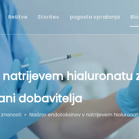
Rešitve
Storitev
pogosta vprašanja
Blo
 natrijevem hialuronatu 
ani dobavitelja
 znanosti
»
Nadzor endotoksinov v natrijevem hialuronatu 