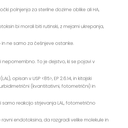
ki polnjenja za sterilne dozirne oblike ali HA,
oksin bi morali biti rutinski, z mejami ukrepanja,
jo in ne samo za češnjeve ostanke.
i nepomembno. To je dejstvo, ki se pojavi v
, opisan v USP <85>, EP 2.6.14, in kitajski
rbidimetrični (kvantitativni, fotometrični) in
i samo reakcijo strjevanja LAL, fotometrično
ravni endotoksina, da razgradi velike molekule in