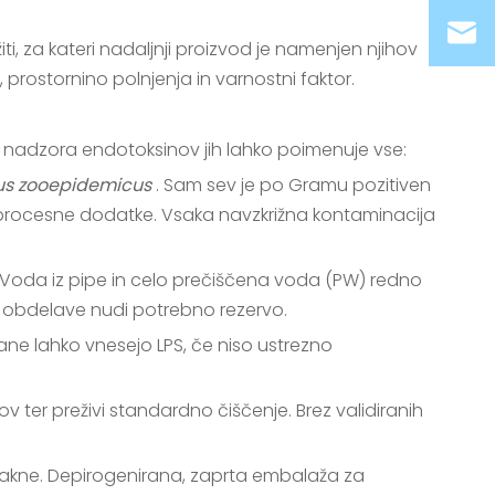
iti, za kateri nadaljnji proizvod je namenjen njihov
prostornino polnjenja in varnostni faktor.
m nadzora endotoksinov jih lahko poimenuje vse:
cus zooepidemicus
. Sam sev je po Gramu pozitiven
in procesne dodatke. Vsaka navzkrižna kontaminacija
 Voda iz pipe in celo prečiščena voda (PW) redno
h obdelave nudi potrebno rezervo.
rane lahko vnesejo LPS, če niso ustrezno
rov ter preživi standardno čiščenje. Brez validiranih
dotakne. Depirogenirana, zaprta embalaža za