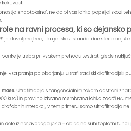
 kakovosti.
vsebnostjo endotoksina', ne da bi vas lahko popeljal skozi t
.
ntrole na ravni procesa, ki so dejans
S je dovolj majhna, da gre skozi standardne sterilizacijske f
e banke je treba pri vsakem prehodu testirati glede naklju
, vsa pranja po obarjanju, ultrafiltracijski diafiltracijski p
ke mase.
Ultrafiltracija s tangencialnim tokom odstrani z
–1000 kDa) in pravilno izbrana membrana lahko zadrži HA, med
hidrofobnih interakcij, v tem primeru samo ultrafiltracija 
 in dele iz nerjavečega jekla – običajno suhi toplotni tunel