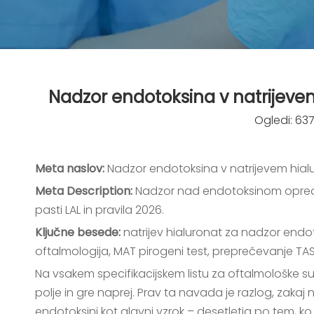
Nadzor endotoksina v natrijevem
Ogledi:
63
Meta naslov:
Nadzor endotoksina v natrijevem hia
Meta Description:
Nadzor nad endotoksinom opredel
pasti LAL in pravila 2026.
Ključne besede:
natrijev hialuronat za nadzor endot
oftalmologija, MAT pirogeni test, preprečevanje T
Na vsakem specifikacijskem listu za oftalmološke su
polje in gre naprej. Prav ta navada je razlog, zakaj
endotoksini kot glavni vzrok – desetletja po tem, ko