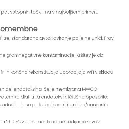
eh pet vstopnih točk, ima v najboljšem primeru
ko pomembne
iltre, standardno avtoklaviranje pa je ne uniči. Pravi
čne gramnegativne kontaminacije. Kršitev je ob
ufri in končna rekonstitucija uporabljajo WFI v skladu
naten del endotoksina, če je membrana MWCO
tem ko diafiltrira endotoksin. Kritično opozorilo:
ne zadošča in so potrebni koraki kemične/encimske
i pri 250 °C z dokumentiranimi študijami izzivov