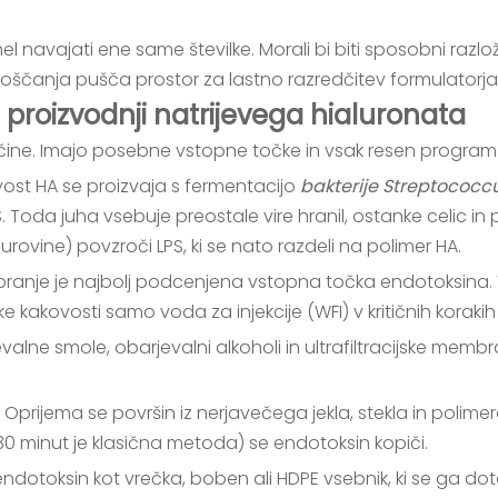
el navajati ene same številke. Morali bi biti sposobni razlož
roščanja pušča prostor za lastno razredčitev formulatorja, 
i proizvodnji natrijevega hialuronata
načine. Imajo posebne vstopne točke in vsak resen progra
st HA se proizvaja s fermentacijo
bakterije Streptococ
S. Toda juha vsebuje preostale vire hranil, ostanke celic 
rovine) povzroči LPS, ki se nato razdeli na polimer HA.
 pranje je najbolj podcenjena vstopna točka endotoksina.
kakovosti samo voda za injekcije (WFI) v kritičnih koraki
valne smole, obarjevalni alkoholi in ultrafiltracijske memb
v. Oprijema se površin iz nerjavečega jekla, stekla in polime
30 minut je klasična metoda) se endotoksin kopiči.
 endotoksin kot vrečka, boben ali HDPE vsebnik, ki se ga 