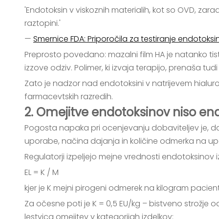
'Endotoksin v viskoznih materialih, kot so OVD, zar
raztopini.'
—
Smernice FDA: Priporočila za testiranje endotok
Preprosto povedano: mazalni film HA je natanko tist
izzove odziv. Polimer, ki izvaja terapijo, prenaša tud
Zato je nadzor nad endotoksini v natrijevem hialuron
farmacevtskih razredih.
2. Omejitve endotoksinov niso ena 
Pogosta napaka pri ocenjevanju dobaviteljev je, da
uporabe, načina dajanja in količine odmerka na u
Regulatorji izpeljejo mejne vrednosti endotoksinov 
EL = K / M
kjer je K mejni pirogeni odmerek na kilogram pacien
Za očesne poti je K = 0,5 EU/kg – bistveno strožje o
lestvica omejitev v kategorijah izdelkov: