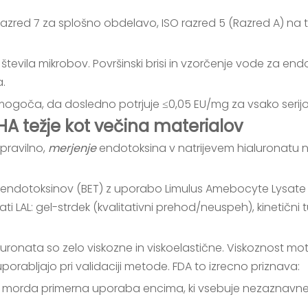
razred 7 za splošno obdelavo, ISO razred 5 (Razred A) na toč
števila mikrobov. Površinski brisi in vzorčenje vode za endot
a.
u omogoča, da dosledno potrjuje ≤0,05 EU/mg za vsako seri
 HA težje kot večina materialov
pravilno,
merjenje
endotoksina v natrijevem hialuronatu n
ndotoksinov (BET) z uporabo Limulus Amebocyte Lysate (LAL)
i LAL: gel-strdek (kvalitativni prehod/neuspeh), kinetični tu
luronata so zelo viskozne in viskoelastične. Viskoznost mot
uporabljajo pri validaciji metode. FDA to izrecno priznava:
je morda primerna uporaba encima, ki vsebuje nezaznavne 