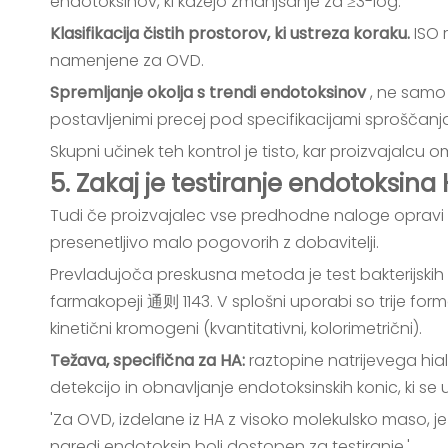
endotoksinov, ki kažejo zmanjšanje za ≥3-log.
Klasifikacija čistih prostorov, ki ustreza koraku.
ISO 
namenjene za OVD.
Spremljanje okolja s trendi endotoksinov
, ne samo 
postavljenimi precej pod specifikacijami sproščanj
Skupni učinek teh kontrol je tisto, kar proizvajalc
5. Zakaj je testiranje endotoksina
Tudi če proizvajalec vse predhodne naloge opravi 
presenetljivo malo pogovorih z dobavitelji.
Prevladujoča preskusna metoda je test bakterijskih e
farmakopeji 通则 1143. V splošni uporabi so trije format
kinetični kromogeni (kvantitativni, kolorimetrični).
Težava, specifična za HA:
raztopine natrijevega hia
detekcijo in obnavljanje endotoksinskih konic, ki se 
'Za OVD, izdelane iz HA z visoko molekulsko maso, 
naredi endotoksin bolj dostopen za testiranje.'