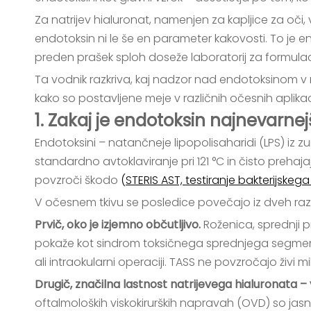
Za natrijev hialuronat, namenjen za kapljice za oči, 
endotoksin ni le še en parameter kakovosti. To je e
preden prašek sploh doseže laboratorij za formulac
Ta vodnik razkriva, kaj nadzor nad endotoksinom v 
kako so postavljene meje v različnih očesnih aplikac
1. Zakaj je endotoksin najnevar
Endotoksini – natančneje lipopolisaharidi (LPS) iz z
standardno avtoklaviranje pri 121 °C in čisto prehaja
povzroči škodo
(
STERIS AST, testiranje bakterijske
V očesnem tkivu se posledice povečajo iz dveh raz
Prvič, oko je izjemno občutljivo.
Roženica, sprednji 
pokaže kot sindrom toksičnega sprednjega segmenta 
ali intraokularni operaciji. TASS ne povzročajo živi mik
Drugič, značilna lastnost natrijevega hialuronata –
oftalmoloških viskokirurških napravah (OVD) so jasn