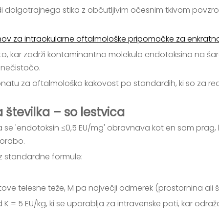
adi dolgotrajnega stika z občutljivim očesnim tkivom povzr
sinov za intraokularne oftalmološke pripomočke za enkrat
o, kar zadrži kontaminantno molekulo endotoksina na šareni
i nečistočo.
atu za oftalmološko kakovost po standardih, ki so za red vel
številka – so lestvica
 se 'endotoksin ≤0,5 EU/mg' obravnava kot en sam prag, k
porabo.
iz standardne formule:
tove telesne teže, M pa največji odmerek (prostornina ali š
d K = 5 EU/kg, ki se uporablja za intravenske poti, kar odra