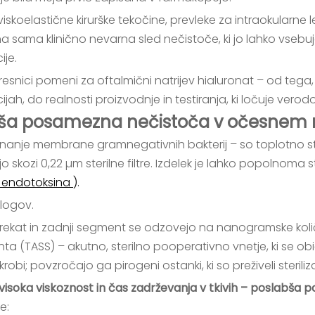
viskoelastične kirurške tekočine, prevleke za intraokularne l
na sama klinično nevarna sled nečistoče, ki jo lahko vsebuj
ije.
resnici pomeni za oftalmični natrijev hialuronat – od teg
ijah, do realnosti proizvodnje in testiranja, ki ločuje ver
nejša posamezna nečistoča v očesnem 
unanje membrane gramnegativnih bakterij – so toplotno stabi
jo skozi 0,22 µm sterilne filtre. Izdelek je lahko popolnoma
ga endotoksina
).
logov.
prekat in zadnji segment se odzovejo na nanogramske količi
(TASS) – akutno, sterilno pooperativno vnetje, ki se obi
robi; povzročajo ga pirogeni ostanki, ki so preživeli steriliza
 visoka viskoznost in čas zadrževanja v tkivih – poslabša 
e: