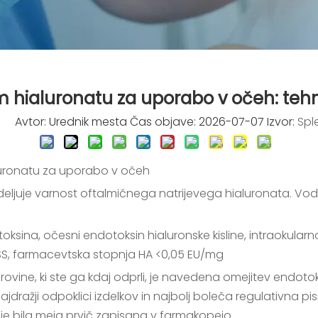
 hialuronatu za uporabo v očeh: tehni
7
Avtor: Urednik mesta Čas objave: 2026-07-07 Izvor:
Spl
luronatu za uporabo v očeh
juje varnost oftalmičnega natrijevega hialuronata. Vodn
oksina, očesni endotoksin hialuronske kisline, intraokularn
ASS, farmacevtska stopnja HA <0,05 EU/mg
rovine, ki ste ga kdaj odprli, je navedena omejitev endoto
 najdražji odpoklici izdelkov in najbolj boleča regulativna
 je bila meja prvič zapisana v farmakopejo.