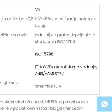
Vir
ovin običajno ≤0,5
USP <85>, specifikacije notranje
izdaje
oličina surovin
Industrijska praksa, izpeljanka iz
standarda ISO 15798
ISO 15798
FDA OVD/intraokularno vodenje;
ANSI/AAMI ST72
tujte se z
Smernice FDA
 kakovosti zbližal na ≤0,05 EU/mg za vrhunsko
edene v podatkovnih listah blaga (Princeton