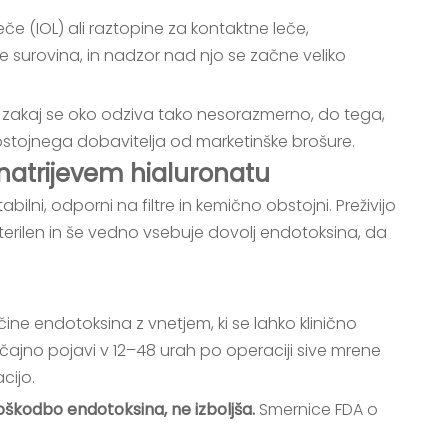
eče (IOL) ali raztopine za kontaktne leče,
e surovina, in nadzor nad njo se začne veliko
a, zakaj se oko odziva tako nesorazmerno, do tega,
odostojnega dobavitelja od marketinške brošure.
natrijevem hialuronatu
lni, odporni na filtre in kemično obstojni. Preživijo
 sterilen in še vedno vsebuje dovolj endotoksina, da
ne endotoksina z vnetjem, ki se lahko klinično
čajno pojavi v 12–48 urah po operaciji sive mrene
cijo.
poškodbo endotoksina, ne izboljša.
Smernice FDA o