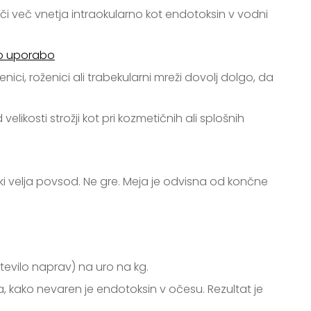
oči več vnetja intraokularno kot endotoksin v vodni
no uporabo
ci, roženici ali trabekularni mreži dovolj dolgo, da
ikosti strožji kot pri kozmetičnih ali splošnih
i velja povsod. Ne gre. Meja je odvisna od končne
tevilo naprav) na uro na kg.
ža, kako nevaren je endotoksin v očesu. Rezultat je