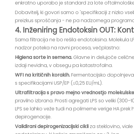
enkratno uporabo je standard za lote oftalmološke
Dobavitelj, ki govori samo o 'specifikaciji z nizko 
preizkus sproščanja - ne pa nadzornega programa
4. Inženiring Endotoksin OUT: Ko
Sama filtracija ne bo rešila endotoksina. Molekula LP
nadzor poteka na ravni procesa, večplastno:
Higiena sorte in semena.
Glavne in delujoče celičn
izdaji nevidna, v obsegu pa katastrofalna.
WFI na kritičnih korakih.
Fermentacijsko dopolnjevanje
s specifikacijami USP/EP (≤0,25 EU/mL).
Ultrafiltracija s pravo mejno vrednostjo molekuls
pravilno izbrana. Prosti agregati LPS so veliki (300
LPS se lahko veže tudi na polimerne verige HA prek 
depirogenacije.
Validirani depirogenizacijski cikli
za steklovino, viale