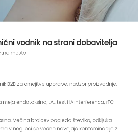
čni vodnik na strani dobavitelja
etno mesto
ik B2B za omejitve uporabe, nadzor proizvodnje,
a meja endotoksina, LAL test HA interferenca, rFC
ksina. Večina bralcev pogleda številko, odkljuka
 pisma v negi oči še vedno navajajo kontaminacijo z