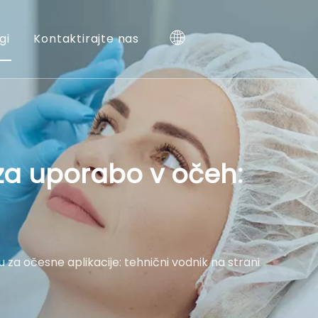
gi
Kontaktirajte nas
za uporabo v očeh:
za očesne aplikacije: tehnični vodnik na strani