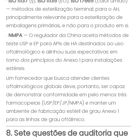
·
ISO 11137
(γ),
ISO 11135
(EO),
ISO 17665
(calor úmido)
— métodos de esterilização terminal; para o AH,
principalmente relevante para a esterilização de
embalagens primárias, e não para o produto em si.
·
NMPA
— O regulador da China aceita métodos de
teste USP e EP para APIs de HA destinados ao uso
oftalmológico e alinhou suas expectativas em
torno dos princípios do Anexo 1 para instalações
estéreis.
Um fornecedor que busca atender clientes
oftalmológicos globais deve, portanto, ser capaz
de demonstrar conformidade em pelo menos três
farmacopeias (USP/EP/JP/NMPA) e manter um
ambiente de fabricação estéril de grau Anexo 1
para as linhas de grau oftálmico.
8. Sete questões de auditoria que