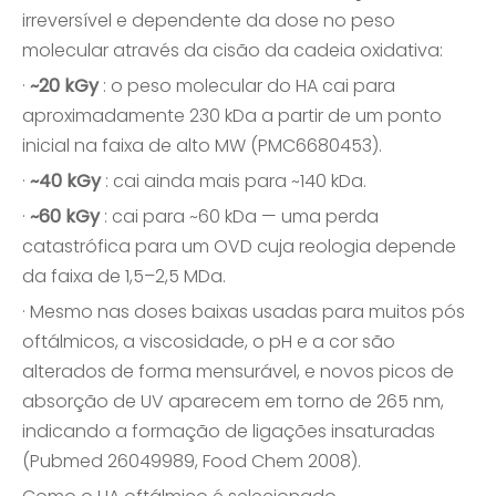
irreversível e dependente da dose no peso
molecular através da cisão da cadeia oxidativa:
·
~20 kGy
: o peso molecular do HA cai para
aproximadamente 230 kDa a partir de um ponto
inicial na faixa de alto MW (PMC6680453).
·
~40 kGy
: cai ainda mais para ~140 kDa.
·
~60 kGy
: cai para ~60 kDa — uma perda
catastrófica para um OVD cuja reologia depende
da faixa de 1,5–2,5 MDa.
· Mesmo nas doses baixas usadas para muitos pós
oftálmicos, a viscosidade, o pH e a cor são
alterados de forma mensurável, e novos picos de
absorção de UV aparecem em torno de 265 nm,
indicando a formação de ligações insaturadas
(Pubmed 26049989, Food Chem 2008).