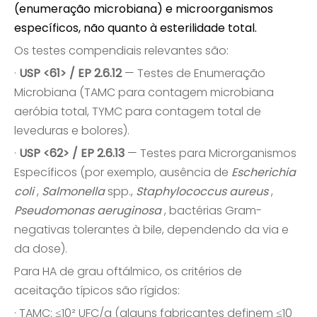
(enumeração microbiana) e microorganismos
específicos, não quanto à esterilidade total.
Os testes compendiais relevantes são:
·
USP <61> / EP 2.6.12
— Testes de Enumeração
Microbiana (TAMC para contagem microbiana
aeróbia total, TYMC para contagem total de
leveduras e bolores).
·
USP <62> / EP 2.6.13
— Testes para Microrganismos
Específicos (por exemplo, ausência de
Escherichia
coli
,
Salmonella
spp.,
Staphylococcus aureus
,
Pseudomonas aeruginosa
, bactérias Gram-
negativas tolerantes à bile, dependendo da via e
da dose).
Para HA de grau oftálmico, os critérios de
aceitação típicos são rígidos:
· TAMC: ≤10² UFC/g (alguns fabricantes definem ≤10