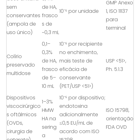
GMP Anexo
sem
de HA,
10⁻⁶ por unidade
1, ISO 11137
conservantes
frasco
para
(ampola de
s de
terminal
uso único)
~0,3 mL
0,1–
10⁻⁶ por recipiente
0,3%
no enchimento,
Colírio
de HA,
mais teste de
USP <51>,
preservado
frasco
eficácia de
Ph. 5.1.3
multidose
de 5–
conservante
10 mL
(PET/USP <51>)
Dispositivos
10⁻⁶ por dispositivo;
1–3%
viscocirúrgico
endotoxina
HMW
ISO 15798,
s oftálmicos
adicionalmente
HA na
orientação
(OVDs,
≤0,5 EU/mL de
sering
FDA OVD
cirurgia de
acordo com ISO
a
catarata)
15798