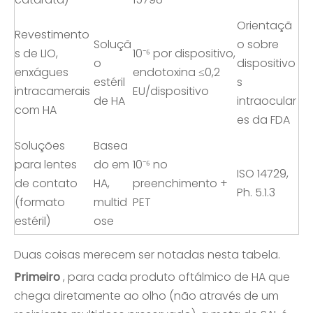
Orientaçã
Revestimento
Soluçã
o sobre
s de LIO,
10⁻⁶ por dispositivo,
o
dispositivo
enxágues
endotoxina ≤0,2
estéril
s
intracamerais
EU/dispositivo
de HA
intraocular
com HA
es da FDA
Soluções
Basea
para lentes
do em
10⁻⁶ no
ISO 14729,
de contato
HA,
preenchimento +
Ph. 5.1.3
(formato
multid
PET
estéril)
ose
Duas coisas merecem ser notadas nesta tabela.
Primeiro
, para cada produto oftálmico de HA que
chega diretamente ao olho (não através de um