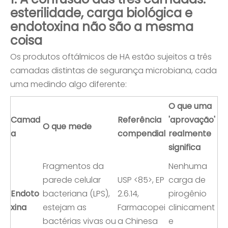
esterilidade, carga biológica e
endotoxina não são a mesma
coisa
Os produtos oftálmicos de HA estão sujeitos a três
camadas distintas de segurança microbiana, cada
uma medindo algo diferente:
O que uma
Camad
Referência
'aprovação'
O que mede
a
compendial
realmente
significa
Fragmentos da
Nenhuma
parede celular
USP <85>, EP
carga de
Endoto
bacteriana (LPS),
2.6.14,
pirogênio
xina
estejam as
Farmacopei
clinicament
bactérias vivas ou
a Chinesa
e