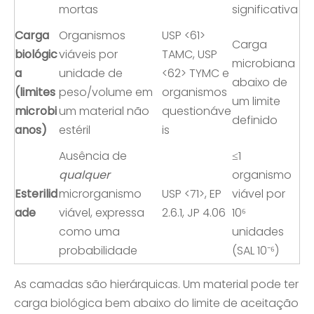
mortas
significativa
Carga
Organismos
USP <61>
Carga
biológic
viáveis ​​por
TAMC, USP
microbiana
a
unidade de
<62> TYMC e
abaixo de
(limites
peso/volume em
organismos
um limite
microbi
um material não
questionáve
definido
anos)
estéril
is
Ausência de
≤1
qualquer
organismo
Esterilid
microrganismo
USP <71>, EP
viável por
ade
viável, expressa
2.6.1, JP 4.06
10⁶
como uma
unidades
probabilidade
(SAL 10⁻⁶)
As camadas são hierárquicas. Um material pode ter
carga biológica bem abaixo do limite de aceitação