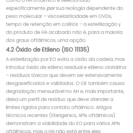
Como o HA oftálmico é selecionado
especificamente
por
sua reologia dependente do
peso molecular – viscoelasticidade em OVDs,
tempo de retenção em colírios – a esterilização γ
do produto de HA acabado não é, para a maioria
dos graus oftálmicos, uma opção.
4.2 Óxido de Etileno (ISO 11135)
A esterilização por EO evita a cisão da cadeia, mas
introduz óxido de etileno residual e etileno cloridrina
– resíduos tóxicos que devem ser extensivamente
desgaseificados e validados. O OE também causa
degradação mensurável no AH e, mais importante,
deixa um perfil de resíduo que deve atender a
limites rígidos para contato oftálmico. Artigos
técnicos recentes (Sterigenics, APIs oftálmicos)
demonstram a viabilidade do EO para vários APIs
oftálmicos, mas o HA não está entre eles.